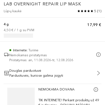
LAB OVERNIGHT REPAIR LIP MASK
Lūpų kaukė
5
(
1
)
4 g
17,99 €
4,50 €
 / 
1
g
su PVM
Internete
:
Turime
Nemokamas pristatymas
Pristatymas: an, 11.08.2026–tr, 12.08.2026
Douglas parduotuvė
Parduotuvės, kuriose galima įsigyti
PRIDĖTI Į KREPŠELĮ
Praleisti slankiklį
NEMOKAMA DOVANA
TIK INTERNETE! Perkant produktų už 49