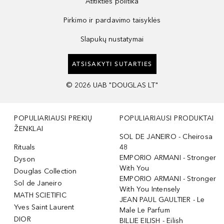
Atitikties politika
Pirkimo ir pardavimo taisyklės
Slapukų nustatymai
ATSISAKYTI SUTARTIES
©
2026
UAB "DOUGLAS LT"
POPULIARIAUSI PREKIŲ
POPULIARIAUSI PRODUKTAI
ŽENKLAI
SOL DE JANEIRO - Cheirosa
Rituals
48
EMPORIO ARMANI - Stronger
Dyson
With You
Douglas Collection
EMPORIO ARMANI - Stronger
Sol de Janeiro
With You Intensely
MATH SCIETIFIC
JEAN PAUL GAULTIER - Le
Yves Saint Laurent
Male Le Parfum
DIOR
BILLIE EILISH - Eilish