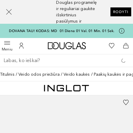
Douglas programėlę
[navigation.slideout.screenreader]
ir reguliariai gaukite
RODYTI
išskirtinius
pasiūlymus ir
nuolaidas
DOVANA TAU! KODAS: MD
01
Diena
01
Val.
01
Min.
01
Sek.
Į Douglas pagrindinį pu
Į mano nor
Atidaryti meniu
Į mano paskyrą
Į kr
Meniu
Grįžk atgal
Vykdykite paiešką
Titulinis
Veido odos priežiūra
Veido kaukės
Paakių kaukės ir pa