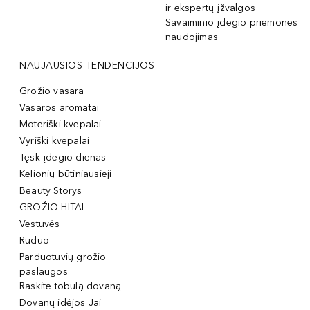
ir ekspertų įžvalgos
Savaiminio įdegio priemonės
naudojimas
NAUJAUSIOS TENDENCIJOS
Grožio vasara
Vasaros aromatai
Moteriški kvepalai
Vyriški kvepalai
Tęsk įdegio dienas
Kelionių būtiniausieji
Beauty Storys
GROŽIO HITAI
Vestuvės
Ruduo
Parduotuvių grožio
paslaugos
Raskite tobulą dovaną
Dovanų idėjos Jai