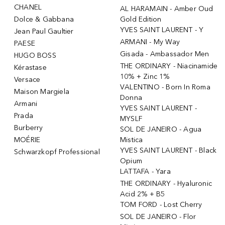
CHANEL
AL HARAMAIN - Amber Oud
Dolce & Gabbana
Gold Edition
YVES SAINT LAURENT - Y
Jean Paul Gaultier
ARMANI - My Way
PAESE
Gisada - Ambassador Men
HUGO BOSS
THE ORDINARY - Niacinamide
Kérastase
10% + Zinc 1%
Versace
VALENTINO - Born In Roma
Maison Margiela
Donna
Armani
YVES SAINT LAURENT -
Prada
MYSLF
Burberry
SOL DE JANEIRO - Agua
MOÉRIE
Mistica
YVES SAINT LAURENT - Black
Schwarzkopf Professional
Opium
LATTAFA - Yara
THE ORDINARY - Hyaluronic
Acid 2% + B5
TOM FORD - Lost Cherry
SOL DE JANEIRO - Flor