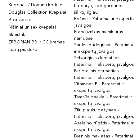
Kuponas / Dovanų kortelė
Ką daryti, kad garbanos
Douglas Collection Kvepalai
išliktų ilgiau
Rožinė – Patarimai ir ekspertų
Bronzantai
įžvalgos
Nišiniai unisex kvepalai
Prancūziškas manikiūras
Skaistalai
namuose
ERBORIAN BB ir CC kremas
Saulės nudegimai – Patarimai
Lūpų pieštukai
ir ekspertų įžvalgos
Seborėjinis dermatitas –
Patarimai ir ekspertų įžvalgos
Perioralinis dermatitas –
Patarimai ir ekspertų įžvalgos
Vitaminas E – Patarimai ir
ekspertų įžvalgos
Tamsūs paakiai – Patarimai ir
ekspertų įžvalgos
Žilų plaukų dažymas –
Patarimai ir ekspertų įžvalgos
Azelaino rūgštis – Patarimai ir
ekspertų įžvalgos
Dieninis makiažas – Patarimai