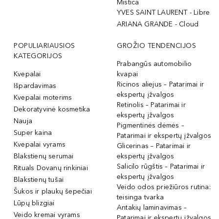
Mistica
YVES SAINT LAURENT - Libre
ARIANA GRANDE - Cloud
POPULIARIAUSIOS
GROŽIO TENDENCIJOS
KATEGORIJOS
Prabangūs automobilio
Kvepalai
kvapai
Ricinos aliejus – Patarimai ir
Išpardavimas
ekspertų įžvalgos
Kvepalai moterims
Retinolis – Patarimai ir
Dekoratyvinė kosmetika
ekspertų įžvalgos
Nauja
Pigmentinės dėmės –
Super kaina
Patarimai ir ekspertų įžvalgos
Kvepalai vyrams
Glicerinas – Patarimai ir
Blakstienų serumai
ekspertų įžvalgos
Salicilo rūgštis – Patarimai ir
Rituals Dovanų rinkiniai
ekspertų įžvalgos
Blakstienų tušai
Veido odos priežiūros rutina:
Šukos ir plaukų šepečiai
teisinga tvarka
Lūpų blizgiai
Antakių laminavimas –
Veido kremai vyrams
Patarimai ir ekspertų įžvalgos