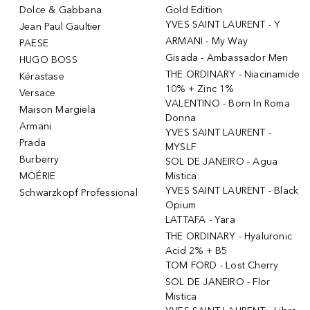
Dolce & Gabbana
Gold Edition
YVES SAINT LAURENT - Y
Jean Paul Gaultier
ARMANI - My Way
PAESE
Gisada - Ambassador Men
HUGO BOSS
THE ORDINARY - Niacinamide
Kérastase
10% + Zinc 1%
Versace
VALENTINO - Born In Roma
Maison Margiela
Donna
Armani
YVES SAINT LAURENT -
Prada
MYSLF
Burberry
SOL DE JANEIRO - Agua
MOÉRIE
Mistica
YVES SAINT LAURENT - Black
Schwarzkopf Professional
Opium
LATTAFA - Yara
THE ORDINARY - Hyaluronic
Acid 2% + B5
TOM FORD - Lost Cherry
SOL DE JANEIRO - Flor
Mistica