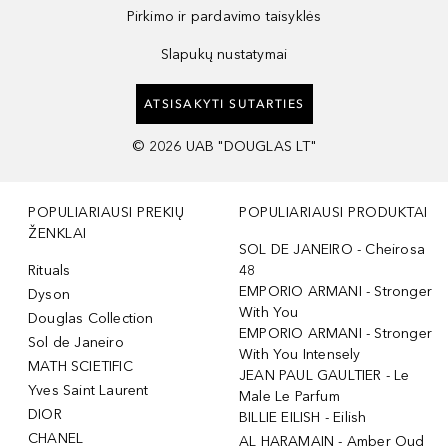
Pirkimo ir pardavimo taisyklės
Slapukų nustatymai
ATSISAKYTI SUTARTIES
©
2026
UAB "DOUGLAS LT"
POPULIARIAUSI PREKIŲ
POPULIARIAUSI PRODUKTAI
ŽENKLAI
SOL DE JANEIRO - Cheirosa
Rituals
48
EMPORIO ARMANI - Stronger
Dyson
With You
Douglas Collection
EMPORIO ARMANI - Stronger
Sol de Janeiro
With You Intensely
MATH SCIETIFIC
JEAN PAUL GAULTIER - Le
Yves Saint Laurent
Male Le Parfum
DIOR
BILLIE EILISH - Eilish
CHANEL
AL HARAMAIN - Amber Oud