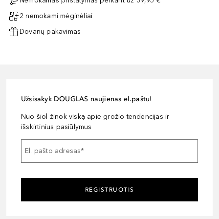
Nemokamas pristatymas perkant už 39,95 €
2 nemokami mėginėliai
Dovanų pakavimas
Užsisakyk DOUGLAS naujienas el.paštu!
Nuo šiol žinok viską apie grožio tendencijas ir
išskirtinius pasiūlymus
El. pašto adresas
*
REGISTRUOTIS