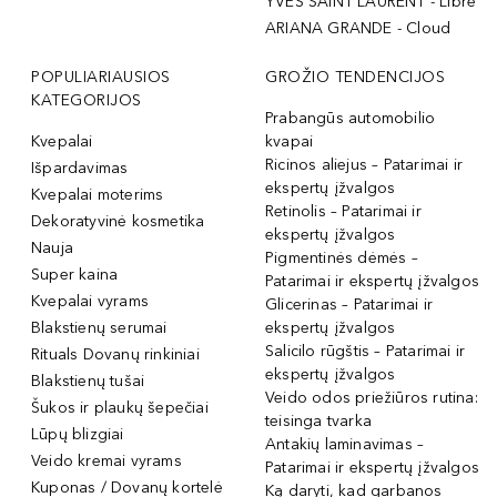
YVES SAINT LAURENT - Libre
ARIANA GRANDE - Cloud
POPULIARIAUSIOS
GROŽIO TENDENCIJOS
KATEGORIJOS
Prabangūs automobilio
Kvepalai
kvapai
Ricinos aliejus – Patarimai ir
Išpardavimas
ekspertų įžvalgos
Kvepalai moterims
Retinolis – Patarimai ir
Dekoratyvinė kosmetika
ekspertų įžvalgos
Nauja
Pigmentinės dėmės –
Super kaina
Patarimai ir ekspertų įžvalgos
Kvepalai vyrams
Glicerinas – Patarimai ir
Blakstienų serumai
ekspertų įžvalgos
Salicilo rūgštis – Patarimai ir
Rituals Dovanų rinkiniai
ekspertų įžvalgos
Blakstienų tušai
Veido odos priežiūros rutina:
Šukos ir plaukų šepečiai
teisinga tvarka
Lūpų blizgiai
Antakių laminavimas –
Veido kremai vyrams
Patarimai ir ekspertų įžvalgos
Kuponas / Dovanų kortelė
Ką daryti, kad garbanos