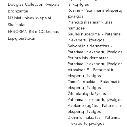
Douglas Collection Kvepalai
išliktų ilgiau
Rožinė – Patarimai ir ekspertų
Bronzantai
įžvalgos
Nišiniai unisex kvepalai
Prancūziškas manikiūras
Skaistalai
namuose
ERBORIAN BB ir CC kremas
Saulės nudegimai – Patarimai
Lūpų pieštukai
ir ekspertų įžvalgos
Seborėjinis dermatitas –
Patarimai ir ekspertų įžvalgos
Perioralinis dermatitas –
Patarimai ir ekspertų įžvalgos
Vitaminas E – Patarimai ir
ekspertų įžvalgos
Tamsūs paakiai – Patarimai ir
ekspertų įžvalgos
Žilų plaukų dažymas –
Patarimai ir ekspertų įžvalgos
Azelaino rūgštis – Patarimai ir
ekspertų įžvalgos
Dieninis makiažas – Patarimai
ir ekspertų įžvalgos