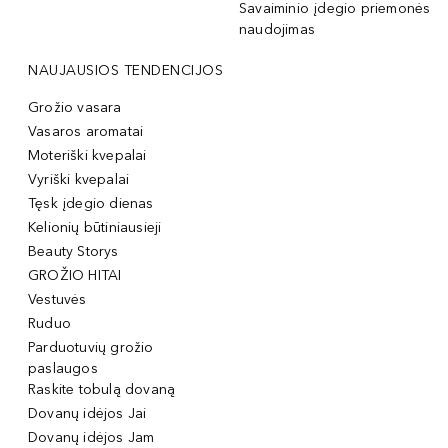
Savaiminio įdegio priemonės
naudojimas
NAUJAUSIOS TENDENCIJOS
Grožio vasara
Vasaros aromatai
Moteriški kvepalai
Vyriški kvepalai
Tęsk įdegio dienas
Kelionių būtiniausieji
Beauty Storys
GROŽIO HITAI
Vestuvės
Ruduo
Parduotuvių grožio
paslaugos
Raskite tobulą dovaną
Dovanų idėjos Jai
Dovanų idėjos Jam