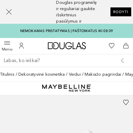
Douglas programėlę
[navigation.slideout.screenreader]
ir reguliariai gaukite
RODYTI
išskirtinius
pasiūlymus ir
nuolaidas
NEMOKAMAS PRISTATYMAS Į PAŠTOMATUS IKI 08 09
Į Douglas pagrindinį pu
Į mano nor
Atidaryti meniu
Į mano paskyrą
Į kr
Meniu
Grįžk atgal
Vykdykite paiešką
Titulinis
Dekoratyvinė kosmetika
Veidui
Makiažo pagrindai
May