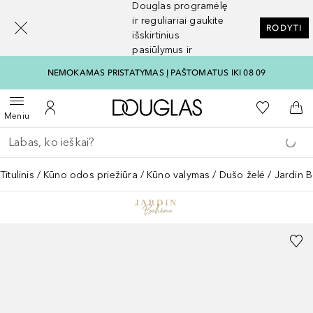
Douglas programėlę
[navigation.slideout.screenreader]
ir reguliariai gaukite
RODYTI
išskirtinius
pasiūlymus ir
nuolaidas
NEMOKAMAS PRISTATYMAS Į PAŠTOMATUS IKI 08 09
Į Douglas pagrindinį pu
Į mano nor
Atidaryti meniu
Į mano paskyrą
Į kr
Meniu
Grįžk atgal
Vykdykite paiešką
Titulinis
Kūno odos priežiūra
Kūno valymas
Dušo želė
Jardin 