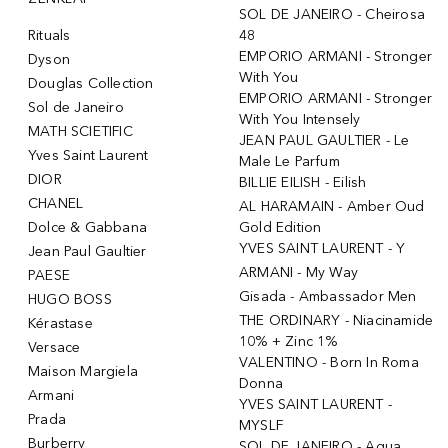
SOL DE JANEIRO - Cheirosa
Rituals
48
EMPORIO ARMANI - Stronger
Dyson
With You
Douglas Collection
EMPORIO ARMANI - Stronger
Sol de Janeiro
With You Intensely
MATH SCIETIFIC
JEAN PAUL GAULTIER - Le
Yves Saint Laurent
Male Le Parfum
DIOR
BILLIE EILISH - Eilish
CHANEL
AL HARAMAIN - Amber Oud
Dolce & Gabbana
Gold Edition
YVES SAINT LAURENT - Y
Jean Paul Gaultier
ARMANI - My Way
PAESE
Gisada - Ambassador Men
HUGO BOSS
THE ORDINARY - Niacinamide
Kérastase
10% + Zinc 1%
Versace
VALENTINO - Born In Roma
Maison Margiela
Donna
Armani
YVES SAINT LAURENT -
Prada
MYSLF
Burberry
SOL DE JANEIRO - Agua