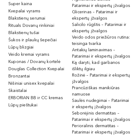
Super kaina
Patarimai ir ekspertų įžvalgos
Kvepalai vyrams
Glicerinas – Patarimai ir
Blakstienų serumai
ekspertų įžvalgos
Salicilo rūgštis – Patarimai ir
Rituals Dovanų rinkiniai
ekspertų įžvalgos
Blakstienų tušai
Veido odos priežiūros rutina:
Šukos ir plaukų šepečiai
teisinga tvarka
Lūpų blizgiai
Antakių laminavimas –
Veido kremai vyrams
Patarimai ir ekspertų įžvalgos
Kuponas / Dovanų kortelė
Ką daryti, kad garbanos
Douglas Collection Kvepalai
išliktų ilgiau
Rožinė – Patarimai ir ekspertų
Bronzantai
įžvalgos
Nišiniai unisex kvepalai
Prancūziškas manikiūras
Skaistalai
namuose
ERBORIAN BB ir CC kremas
Saulės nudegimai – Patarimai
Lūpų pieštukai
ir ekspertų įžvalgos
Seborėjinis dermatitas –
Patarimai ir ekspertų įžvalgos
Perioralinis dermatitas –
Patarimai ir ekspertų įžvalgos