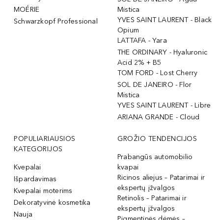
MOÉRIE
Mistica
YVES SAINT LAURENT - Black
Schwarzkopf Professional
Opium
LATTAFA - Yara
THE ORDINARY - Hyaluronic
Acid 2% + B5
TOM FORD - Lost Cherry
SOL DE JANEIRO - Flor
Mistica
YVES SAINT LAURENT - Libre
ARIANA GRANDE - Cloud
POPULIARIAUSIOS
GROŽIO TENDENCIJOS
KATEGORIJOS
Prabangūs automobilio
Kvepalai
kvapai
Ricinos aliejus – Patarimai ir
Išpardavimas
ekspertų įžvalgos
Kvepalai moterims
Retinolis – Patarimai ir
Dekoratyvinė kosmetika
ekspertų įžvalgos
Nauja
Pigmentinės dėmės –