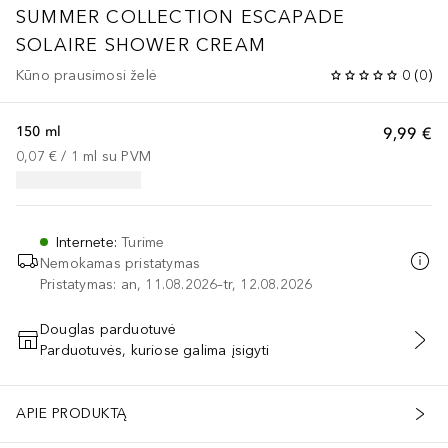
SUMMER COLLECTION
ESCAPADE
SOLAIRE SHOWER CREAM
Kūno prausimosi želė
0
(
0
)
150 ml
9,99 €
0,07 €
 / 
1
ml
su PVM
Internete
:
Turime
Nemokamas pristatymas
Pristatymas: an, 11.08.2026–tr, 12.08.2026
Douglas parduotuvė
Parduotuvės, kuriose galima įsigyti
PRIDĖTI Į KREPŠELĮ
APIE PRODUKTĄ