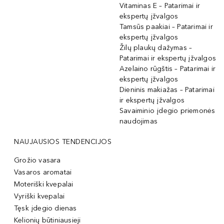
Vitaminas E – Patarimai ir
ekspertų įžvalgos
Tamsūs paakiai – Patarimai ir
ekspertų įžvalgos
Žilų plaukų dažymas –
Patarimai ir ekspertų įžvalgos
Azelaino rūgštis – Patarimai ir
ekspertų įžvalgos
Dieninis makiažas – Patarimai
ir ekspertų įžvalgos
Savaiminio įdegio priemonės
naudojimas
NAUJAUSIOS TENDENCIJOS
Grožio vasara
Vasaros aromatai
Moteriški kvepalai
Vyriški kvepalai
Tęsk įdegio dienas
Kelionių būtiniausieji