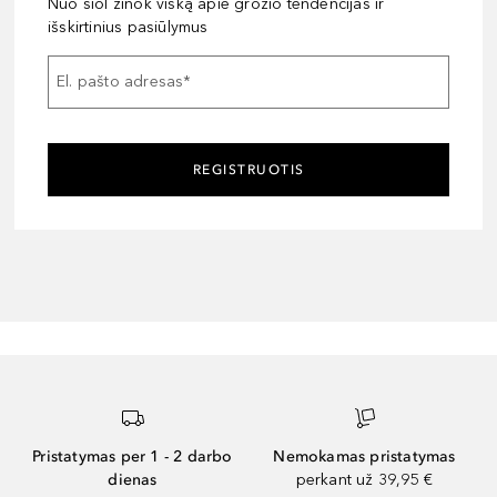
Nuo šiol žinok viską apie grožio tendencijas ir
išskirtinius pasiūlymus
El. pašto adresas
*
REGISTRUOTIS
Pristatymas per 1 - 2 darbo
Nemokamas pristatymas
dienas
perkant už 39,95 €