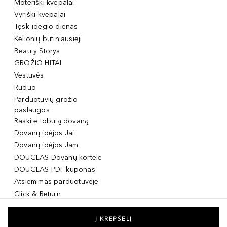
Moteriški kvepalai
Vyriški kvepalai
Tęsk įdegio dienas
Kelionių būtiniausieji
Beauty Storys
GROŽIO HITAI
Vestuvės
Ruduo
Parduotuvių grožio
paslaugos
Raskite tobulą dovaną
Dovanų idėjos Jai
Dovanų idėjos Jam
DOUGLAS Dovanų kortelė
DOUGLAS PDF kuponas
Atsiėmimas parduotuvėje
Click & Return
DOUGLAS Grožio Kortelė
DOUGLAS Mobilioji
Į KREPŠELĮ