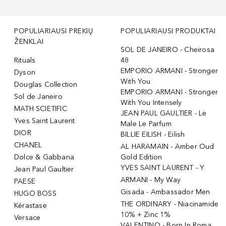
POPULIARIAUSI PREKIŲ
POPULIARIAUSI PRODUKTAI
ŽENKLAI
SOL DE JANEIRO - Cheirosa
Rituals
48
EMPORIO ARMANI - Stronger
Dyson
With You
Douglas Collection
EMPORIO ARMANI - Stronger
Sol de Janeiro
With You Intensely
MATH SCIETIFIC
JEAN PAUL GAULTIER - Le
Yves Saint Laurent
Male Le Parfum
DIOR
BILLIE EILISH - Eilish
CHANEL
AL HARAMAIN - Amber Oud
Dolce & Gabbana
Gold Edition
YVES SAINT LAURENT - Y
Jean Paul Gaultier
ARMANI - My Way
PAESE
Gisada - Ambassador Men
HUGO BOSS
THE ORDINARY - Niacinamide
Kérastase
10% + Zinc 1%
Versace
VALENTINO - Born In Roma