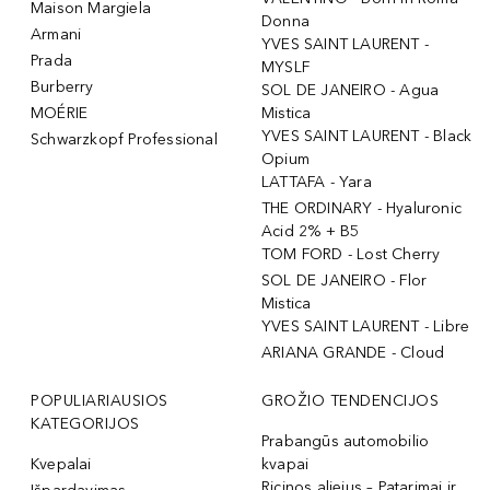
Maison Margiela
Donna
Armani
YVES SAINT LAURENT -
Prada
MYSLF
Burberry
SOL DE JANEIRO - Agua
MOÉRIE
Mistica
YVES SAINT LAURENT - Black
Schwarzkopf Professional
Opium
LATTAFA - Yara
THE ORDINARY - Hyaluronic
Acid 2% + B5
TOM FORD - Lost Cherry
SOL DE JANEIRO - Flor
Mistica
YVES SAINT LAURENT - Libre
ARIANA GRANDE - Cloud
POPULIARIAUSIOS
GROŽIO TENDENCIJOS
KATEGORIJOS
Prabangūs automobilio
Kvepalai
kvapai
Ricinos aliejus – Patarimai ir