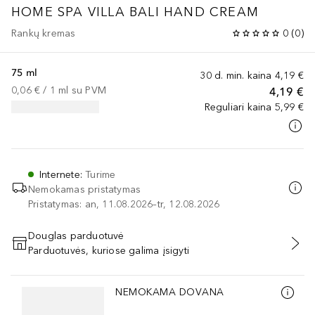
HOME SPA
VILLA BALI HAND CREAM
Rankų kremas
0
(
0
)
75 ml
30 d. min. kaina
4,19 €
0,06 €
 / 
1
ml
su PVM
4,19 €
Reguliari kaina
5,99 €
Internete
:
Turime
Nemokamas pristatymas
Pristatymas: an, 11.08.2026–tr, 12.08.2026
Douglas parduotuvė
Parduotuvės, kuriose galima įsigyti
PRIDĖTI Į KREPŠELĮ
Praleisti slankiklį
NEMOKAMA DOVANA