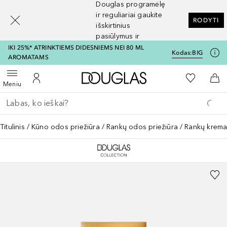
Douglas programėlę
[navigation.slideout.screenreader]
ir reguliariai gaukite
RODYTI
išskirtinius
pasiūlymus ir
nuolaidas
IKI 25%* ATRINKTIEMS DIDESNIEMS NEI 80 ML
Kodas:
BIG
AROMATAMS
Į Douglas pagrindinį pu
Į mano nor
Atidaryti meniu
Į mano paskyrą
Į kr
Meniu
Grįžk atgal
Vykdykite paiešką
Titulinis
Kūno odos priežiūra
Rankų odos priežiūra
Rankų krema