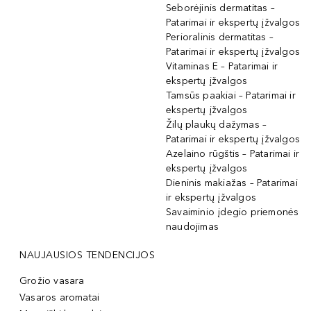
Seborėjinis dermatitas –
Patarimai ir ekspertų įžvalgos
Perioralinis dermatitas –
Patarimai ir ekspertų įžvalgos
Vitaminas E – Patarimai ir
ekspertų įžvalgos
Tamsūs paakiai – Patarimai ir
ekspertų įžvalgos
Žilų plaukų dažymas –
Patarimai ir ekspertų įžvalgos
Azelaino rūgštis – Patarimai ir
ekspertų įžvalgos
Dieninis makiažas – Patarimai
ir ekspertų įžvalgos
Savaiminio įdegio priemonės
naudojimas
NAUJAUSIOS TENDENCIJOS
Grožio vasara
Vasaros aromatai