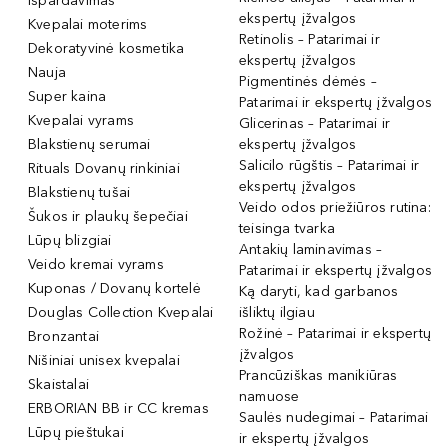
Išpardavimas
ekspertų įžvalgos
Kvepalai moterims
Retinolis – Patarimai ir
Dekoratyvinė kosmetika
ekspertų įžvalgos
Nauja
Pigmentinės dėmės –
Super kaina
Patarimai ir ekspertų įžvalgos
Kvepalai vyrams
Glicerinas – Patarimai ir
Blakstienų serumai
ekspertų įžvalgos
Salicilo rūgštis – Patarimai ir
Rituals Dovanų rinkiniai
ekspertų įžvalgos
Blakstienų tušai
Veido odos priežiūros rutina:
Šukos ir plaukų šepečiai
teisinga tvarka
Lūpų blizgiai
Antakių laminavimas –
Veido kremai vyrams
Patarimai ir ekspertų įžvalgos
Kuponas / Dovanų kortelė
Ką daryti, kad garbanos
Douglas Collection Kvepalai
išliktų ilgiau
Rožinė – Patarimai ir ekspertų
Bronzantai
įžvalgos
Nišiniai unisex kvepalai
Prancūziškas manikiūras
Skaistalai
namuose
ERBORIAN BB ir CC kremas
Saulės nudegimai – Patarimai
Lūpų pieštukai
ir ekspertų įžvalgos