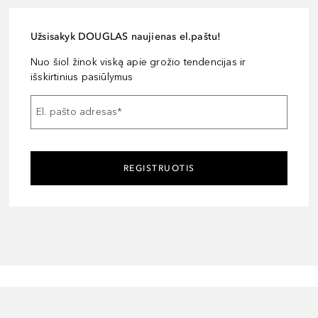
Užsisakyk DOUGLAS naujienas el.paštu!
Nuo šiol žinok viską apie grožio tendencijas ir
išskirtinius pasiūlymus
El. pašto adresas
*
REGISTRUOTIS