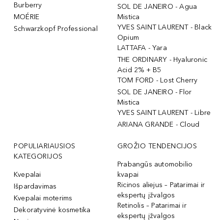
Burberry
SOL DE JANEIRO - Agua
MOÉRIE
Mistica
YVES SAINT LAURENT - Black
Schwarzkopf Professional
Opium
LATTAFA - Yara
THE ORDINARY - Hyaluronic
Acid 2% + B5
TOM FORD - Lost Cherry
SOL DE JANEIRO - Flor
Mistica
YVES SAINT LAURENT - Libre
ARIANA GRANDE - Cloud
POPULIARIAUSIOS
GROŽIO TENDENCIJOS
KATEGORIJOS
Prabangūs automobilio
Kvepalai
kvapai
Ricinos aliejus – Patarimai ir
Išpardavimas
ekspertų įžvalgos
Kvepalai moterims
Retinolis – Patarimai ir
Dekoratyvinė kosmetika
ekspertų įžvalgos