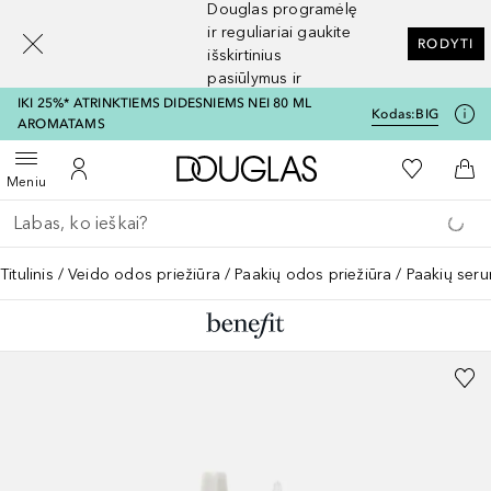
Douglas programėlę
[navigation.slideout.screenreader]
ir reguliariai gaukite
RODYTI
išskirtinius
pasiūlymus ir
nuolaidas
IKI 25%* ATRINKTIEMS DIDESNIEMS NEI 80 ML
Kodas:
BIG
AROMATAMS
Į Douglas pagrindinį pu
Į mano nor
Atidaryti meniu
Į mano paskyrą
Į kr
Meniu
Grįžk atgal
Vykdykite paiešką
Titulinis
Veido odos priežiūra
Paakių odos priežiūra
Paakių ser