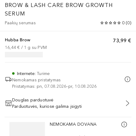
BROW & LASH CARE
BROW GROWTH
SERUM
Paakių serumas
0
(
0
)
Hubba Brow
73,99 €
16,44 €
 / 
1
g
su PVM
Internete
:
Turime
Nemokamas pristatymas
Pristatymas: pn, 07.08.2026–pr, 10.08.2026
Douglas parduotuvė
Parduotuvės, kuriose galima įsigyti
PRIDĖTI Į KREPŠELĮ
Praleisti slankiklį
NEMOKAMA DOVANA