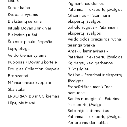
Nauja
Pigmentinės dėmės –
Super kaina
Patarimai ir ekspertų įžvalgos
Kvepalai vyrams
Glicerinas – Patarimai ir
Blakstienų serumai
ekspertų įžvalgos
Salicilo rūgštis – Patarimai ir
Rituals Dovanų rinkiniai
ekspertų įžvalgos
Blakstienų tušai
Veido odos priežiūros rutina:
Šukos ir plaukų šepečiai
teisinga tvarka
Lūpų blizgiai
Antakių laminavimas –
Veido kremai vyrams
Patarimai ir ekspertų įžvalgos
Kuponas / Dovanų kortelė
Ką daryti, kad garbanos
Douglas Collection Kvepalai
išliktų ilgiau
Rožinė – Patarimai ir ekspertų
Bronzantai
įžvalgos
Nišiniai unisex kvepalai
Prancūziškas manikiūras
Skaistalai
namuose
ERBORIAN BB ir CC kremas
Saulės nudegimai – Patarimai
Lūpų pieštukai
ir ekspertų įžvalgos
Seborėjinis dermatitas –
Patarimai ir ekspertų įžvalgos
Perioralinis dermatitas –