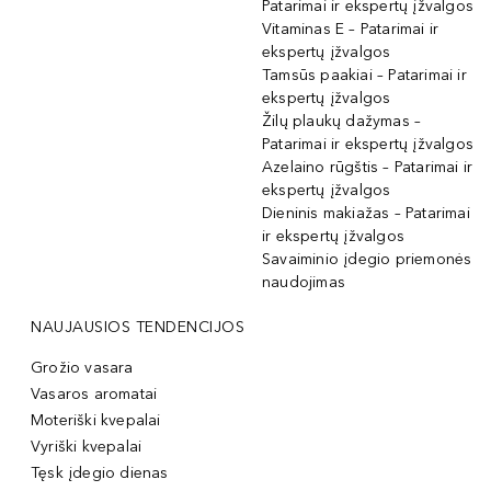
Patarimai ir ekspertų įžvalgos
Vitaminas E – Patarimai ir
ekspertų įžvalgos
Tamsūs paakiai – Patarimai ir
ekspertų įžvalgos
Žilų plaukų dažymas –
Patarimai ir ekspertų įžvalgos
Azelaino rūgštis – Patarimai ir
ekspertų įžvalgos
Dieninis makiažas – Patarimai
ir ekspertų įžvalgos
Savaiminio įdegio priemonės
naudojimas
NAUJAUSIOS TENDENCIJOS
Grožio vasara
Vasaros aromatai
Moteriški kvepalai
Vyriški kvepalai
Tęsk įdegio dienas