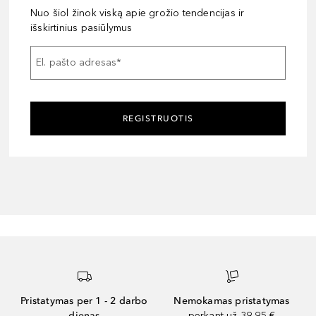
Nuo šiol žinok viską apie grožio tendencijas ir
išskirtinius pasiūlymus
El. pašto adresas
*
REGISTRUOTIS
Pristatymas per 1 - 2 darbo
Nemokamas pristatymas
dienas
perkant už 39,95 €