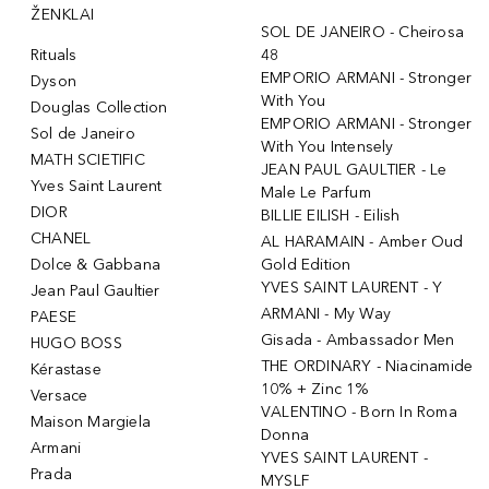
ŽENKLAI
SOL DE JANEIRO - Cheirosa
Rituals
48
EMPORIO ARMANI - Stronger
Dyson
With You
Douglas Collection
EMPORIO ARMANI - Stronger
Sol de Janeiro
With You Intensely
MATH SCIETIFIC
JEAN PAUL GAULTIER - Le
Yves Saint Laurent
Male Le Parfum
DIOR
BILLIE EILISH - Eilish
CHANEL
AL HARAMAIN - Amber Oud
Dolce & Gabbana
Gold Edition
YVES SAINT LAURENT - Y
Jean Paul Gaultier
ARMANI - My Way
PAESE
Gisada - Ambassador Men
HUGO BOSS
THE ORDINARY - Niacinamide
Kérastase
10% + Zinc 1%
Versace
VALENTINO - Born In Roma
Maison Margiela
Donna
Armani
YVES SAINT LAURENT -
Prada
MYSLF