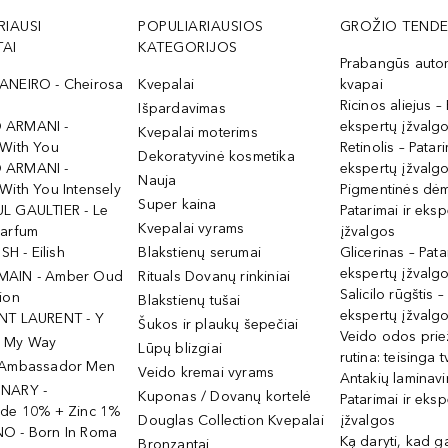
RIAUSI
POPULIARIAUSIOS
GROŽIO TENDE
AI
KATEGORIJOS
Prabangūs auto
ANEIRO - Cheirosa
Kvepalai
kvapai
Ricinos aliejus – 
Išpardavimas
 ARMANI -
ekspertų įžvalg
Kvepalai moterims
 With You
Retinolis – Patari
Dekoratyvinė kosmetika
 ARMANI -
ekspertų įžvalg
Nauja
With You Intensely
Pigmentinės dė
Super kaina
L GAULTIER - Le
Patarimai ir eksp
Kvepalai vyrams
Parfum
įžvalgos
ISH - Eilish
Blakstienų serumai
Glicerinas – Pata
ekspertų įžvalg
MAIN - Amber Oud
Rituals Dovanų rinkiniai
Salicilo rūgštis –
ion
Blakstienų tušai
ekspertų įžvalg
NT LAURENT - Y
Šukos ir plaukų šepečiai
Veido odos prie
- My Way
Lūpų blizgiai
rutina: teisinga 
 Ambassador Men
Veido kremai vyrams
Antakių laminav
INARY -
Kuponas / Dovanų kortelė
Patarimai ir eksp
ide 10% + Zinc 1%
Douglas Collection Kvepalai
įžvalgos
O - Born In Roma
Ką daryti, kad 
Bronzantai