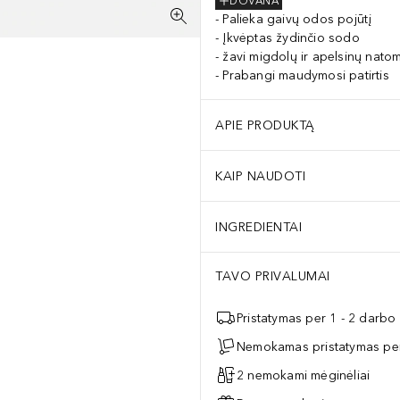
DOVANA
Palieka gaivų odos pojūtį
Įkvėptas žydinčio sodo
žavi migdolų ir apelsinų natom
Prabangi maudymosi patirtis
APIE PRODUKTĄ
KAIP NAUDOTI
INGREDIENTAI
TAVO PRIVALUMAI
Pristatymas per 1 - 2 darbo
Nemokamas pristatymas per
2 nemokami mėginėliai