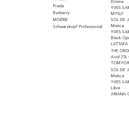
Donna
Prada
YVES SAI
Burberry
MYSLF
MOÉRIE
SOL DE J
Mistica
Schwarzkopf Professional
YVES SAI
Black Op
LATTAFA 
THE ORDI
Acid 2% 
TOM FORD
SOL DE J
Mistica
YVES SAI
Libre
ARIANA 