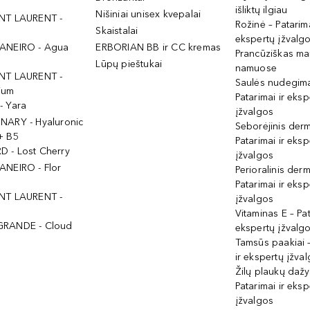
išliktų ilgiau
Nišiniai unisex kvepalai
NT LAURENT -
Rožinė – Patarima
Skaistalai
ekspertų įžvalg
ANEIRO - Agua
ERBORIAN BB ir CC kremas
Prancūziškas ma
Lūpų pieštukai
namuose
NT LAURENT -
Saulės nudegima
ium
Patarimai ir eksp
- Yara
įžvalgos
NARY - Hyaluronic
Seborėjinis derm
+ B5
Patarimai ir eksp
 - Lost Cherry
įžvalgos
ANEIRO - Flor
Perioralinis derm
Patarimai ir eksp
NT LAURENT -
įžvalgos
Vitaminas E – Pat
GRANDE - Cloud
ekspertų įžvalg
Tamsūs paakiai –
ir ekspertų įžva
Žilų plaukų daž
Patarimai ir eksp
įžvalgos