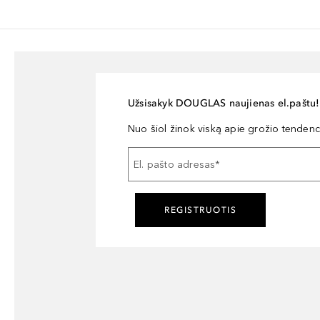
Užsisakyk DOUGLAS naujienas el.paštu!
Nuo šiol žinok viską apie grožio tendencij
El. pašto adresas
*
REGISTRUOTIS