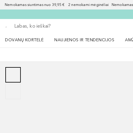
Nemokamas siuntimas nuo 39,95 € 2 nemokami mėginėliai Nemokamas d
Grįžk atgal
Vykdykite paiešką
DOVANŲ KORTELĖ
NAUJIENOS IR TENDENCIJOS
AM
Atidaryti NAUJIENOS IR TENDENCIJOS 
Atid