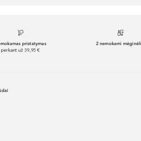
mokamas pristatymas
2 nemokami mėginėli
perkant už 39,95 €
ūdai