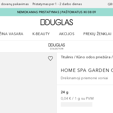
ovanų pakavimas Pristatymas per 1 - 2 darbo dienas
GR
NEMOKAMAS PRISTATYMAS Į PAŠTOMATUS IKI 08 09
Į Douglas pagrindinį pu
ŽINA VASARA
K-BEAUTY
AKCIJOS
PREKIŲ ŽENKLAI
meniu
aryti Amžina vasara meniu
Atidaryti AKCIJOS meniu
Atidaryti PREKIŲ 
Titulinis
Kūno odos priežiūra
HOME SPA
GARDEN 
Drėkinamoji priemonė voniai
24 g
0,04 €
 / 
1
g
su PVM