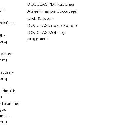
DOUGLAS PDF kuponas
i ir
Atsiėmimas parduotuvėje
os
Click & Return
nikiūras
DOUGLAS Grožio Kortelė
DOUGLAS Mobilioji
i –
programėlė
ertų
atitas –
ertų
atitas –
ertų
arimai ir
os
 Patarimai
lgos
ymas –
ertų