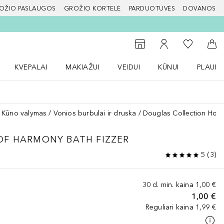
OŽIO PASLAUGOS
GROŽIO KORTELĖ
PARDUOTUVĖS
DOVANOS
slapį
Į mano nor
Į parduotuvių paiešką
Į mano paskyrą
Į kr
KVEPALAI
MAKIAŽUI
VEIDUI
KŪNUI
PLAUK
ŽENKLAI meniu
Atidaryti Kvepalai meniu
Atidaryti MAKIAŽUI meniu
Atidaryti VEIDUI meniu
Atidaryti KŪNUI men
Atidaryt
Kūno valymas
Vonios burbulai ir druska
Douglas Collection Hom
OF HARMONY BATH FIZZER
5
(
3
)
30 d. min. kaina
1,00 €
1,00 €
Reguliari kaina
1,99 €