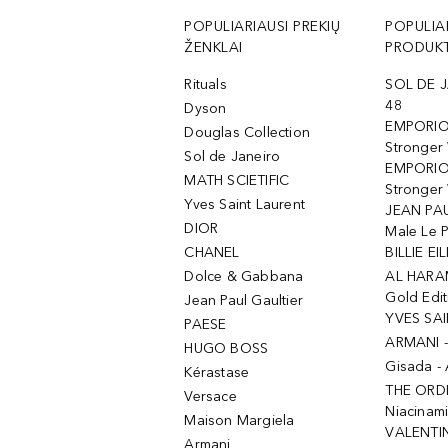
POPULIARIAUSI PREKIŲ
POPULIA
ŽENKLAI
PRODUKT
Rituals
SOL DE J
48
Dyson
EMPORIO
Douglas Collection
Stronger
Sol de Janeiro
EMPORIO
MATH SCIETIFIC
Stronger 
Yves Saint Laurent
JEAN PAU
DIOR
Male Le 
CHANEL
BILLIE EIL
Dolce & Gabbana
AL HARA
Gold Edit
Jean Paul Gaultier
YVES SAI
PAESE
ARMANI 
HUGO BOSS
Gisada -
Kérastase
THE ORD
Versace
Niacinam
Maison Margiela
VALENTIN
Armani