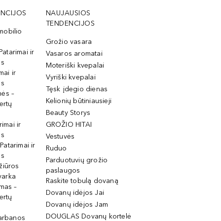
NCIJOS
NAUJAUSIOS
TENDENCIJOS
mobilio
Grožio vasara
Patarimai ir
Vasaros aromatai
os
Moteriški kvepalai
mai ir
Vyriški kvepalai
os
Tęsk įdegio dienas
mės –
Kelionių būtiniausieji
ertų
Beauty Storys
rimai ir
GROŽIO HITAI
os
Vestuvės
 Patarimai ir
Ruduo
os
Parduotuvių grožio
žiūros
paslaugos
tvarka
Raskite tobulą dovaną
imas –
Dovanų idėjos Jai
ertų
Dovanų idėjos Jam
DOUGLAS Dovanų kortelė
garbanos