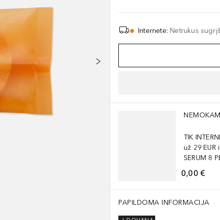
Internete
:
Netrukus sugrį
Praleisti slankiklį
NEMOKAM
TIK INTER
už 29 EUR
SERUM 8 PE
0,00 €
PAPILDOMA INFORMACIJA