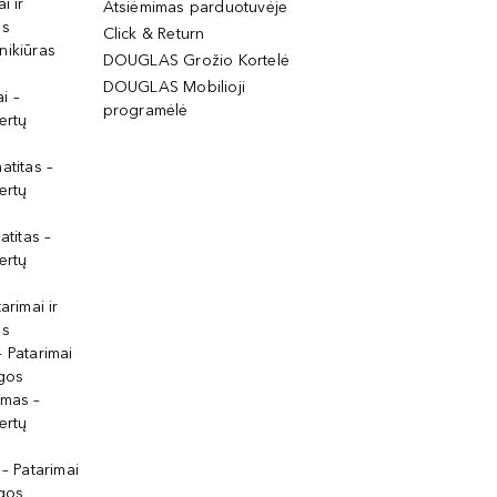
i ir
Atsiėmimas parduotuvėje
os
Click & Return
nikiūras
DOUGLAS Grožio Kortelė
DOUGLAS Mobilioji
i –
programėlė
ertų
atitas –
ertų
atitas –
ertų
arimai ir
os
 Patarimai
lgos
ymas –
ertų
 – Patarimai
lgos