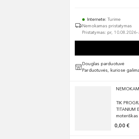
Internete
:
Turime
Nemokamas pristatymas
Pristatymas: pr, 10.08.2026
Douglas parduotuvė
Parduotuvės, kuriose galima
Praleisti slankiklį
NEMOKAM
TIK PROGR
TITANIUM 
moteriškas
0,00 €