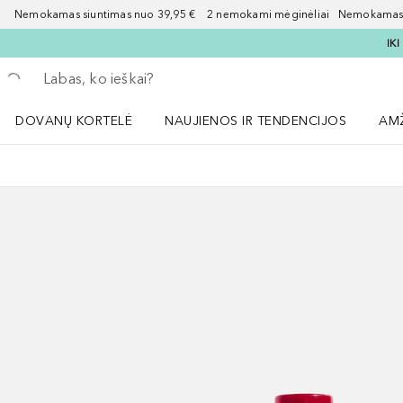
Nemokamas siuntimas nuo 39,95 € 2 nemokami mėginėliai Nemokamas d
IK
Grįžk atgal
Vykdykite paiešką
DOVANŲ KORTELĖ
NAUJIENOS IR TENDENCIJOS
AM
Atidaryti NAUJIENOS IR TENDENCIJOS 
Atid