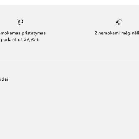
mokamas pristatymas
2 nemokami mėginėli
perkant už 39,95 €
ūdai