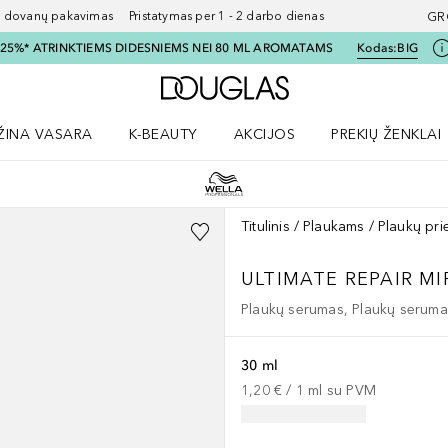
ovanų pakavimas Pristatymas per 1 - 2 darbo dienas
GR
I 25%* ATRINKTIEMS DIDESNIEMS NEI 80 ML AROMATAMS
Kodas:
BIG
Į Douglas pagrindinį pu
ŽINA VASARA
K-BEAUTY
AKCIJOS
PREKIŲ ŽENKLAI
meniu
aryti Amžina vasara meniu
Atidaryti AKCIJOS meniu
Atidaryti PREKIŲ 
Titulinis
Plaukams
Plaukų pri
ULTIMATE REPAIR
MI
Plaukų serumas, Plaukų serumas
30 ml
1,20 €
 / 
1
ml
su PVM