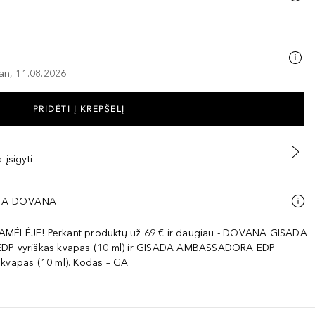
–an, 11.08.2026
PRIDĖTI Į KREPŠELĮ
 įsigyti
A DOVANA
AMĖLĖJE! Perkant produktų už 69 € ir daugiau - DOVANA GISADA
EDP vyriškas kvapas (10 ml) ir GISADA AMBASSADORA EDP
 kvapas (10 ml). Kodas – GA