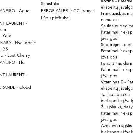
Rožinė – Patarima
Skaistalai
ekspertų įžvalg
ANEIRO - Agua
ERBORIAN BB ir CC kremas
Prancūziškas ma
Lūpų pieštukai
namuose
NT LAURENT -
Saulės nudegima
ium
Patarimai ir eksp
- Yara
įžvalgos
NARY - Hyaluronic
Seborėjinis derm
+ B5
Patarimai ir eksp
 - Lost Cherry
įžvalgos
ANEIRO - Flor
Perioralinis derm
Patarimai ir eksp
NT LAURENT -
įžvalgos
Vitaminas E – Pat
GRANDE - Cloud
ekspertų įžvalg
Tamsūs paakiai –
ir ekspertų įžva
Žilų plaukų daž
Patarimai ir eksp
įžvalgos
Azelaino rūgštis
ir ekspertų įžva