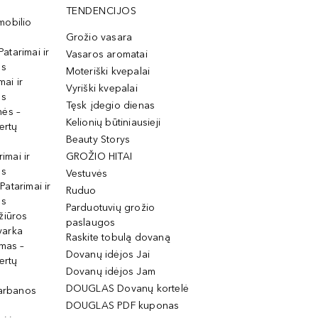
TENDENCIJOS
mobilio
Grožio vasara
Patarimai ir
Vasaros aromatai
os
Moteriški kvepalai
mai ir
Vyriški kvepalai
os
Tęsk įdegio dienas
mės –
Kelionių būtiniausieji
ertų
Beauty Storys
rimai ir
GROŽIO HITAI
os
Vestuvės
 Patarimai ir
Ruduo
os
Parduotuvių grožio
žiūros
paslaugos
tvarka
Raskite tobulą dovaną
imas –
Dovanų idėjos Jai
ertų
Dovanų idėjos Jam
DOUGLAS Dovanų kortelė
garbanos
DOUGLAS PDF kuponas