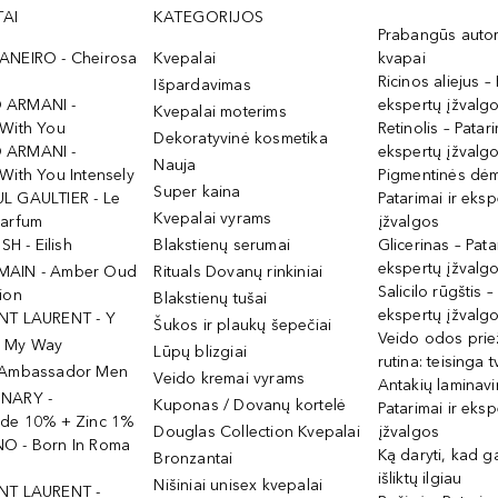
AI
KATEGORIJOS
Prabangūs auto
ANEIRO - Cheirosa
Kvepalai
kvapai
Ricinos aliejus – 
Išpardavimas
 ARMANI -
ekspertų įžvalg
Kvepalai moterims
 With You
Retinolis – Patari
Dekoratyvinė kosmetika
 ARMANI -
ekspertų įžvalg
Nauja
With You Intensely
Pigmentinės dė
Super kaina
L GAULTIER - Le
Patarimai ir eksp
Kvepalai vyrams
Parfum
įžvalgos
ISH - Eilish
Blakstienų serumai
Glicerinas – Pata
ekspertų įžvalg
MAIN - Amber Oud
Rituals Dovanų rinkiniai
Salicilo rūgštis –
ion
Blakstienų tušai
ekspertų įžvalg
NT LAURENT - Y
Šukos ir plaukų šepečiai
Veido odos prie
- My Way
Lūpų blizgiai
rutina: teisinga 
 Ambassador Men
Veido kremai vyrams
Antakių laminav
INARY -
Kuponas / Dovanų kortelė
Patarimai ir eksp
ide 10% + Zinc 1%
Douglas Collection Kvepalai
įžvalgos
O - Born In Roma
Ką daryti, kad 
Bronzantai
išliktų ilgiau
Nišiniai unisex kvepalai
NT LAURENT -