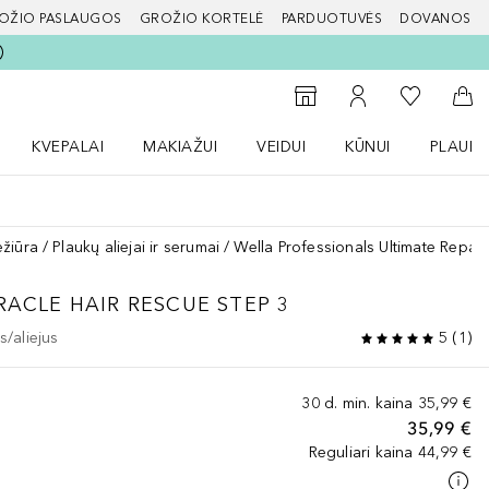
OŽIO PASLAUGOS
GROŽIO KORTELĖ
PARDUOTUVĖS
DOVANOS
slapį
Į mano nor
Į parduotuvių paiešką
Į mano paskyrą
Į kr
KVEPALAI
MAKIAŽUI
VEIDUI
KŪNUI
PLAUK
ŽENKLAI meniu
Atidaryti Kvepalai meniu
Atidaryti MAKIAŽUI meniu
Atidaryti VEIDUI meniu
Atidaryti KŪNUI men
Atidaryt
ežiūra
Plaukų aliejai ir serumai
Wella Professionals Ultimate Repair
RACLE HAIR RESCUE STEP 3
/aliejus
5
(
1
)
30 d. min. kaina
35,99 €
35,99 €
Reguliari kaina
44,99 €