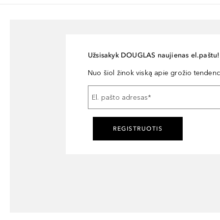
Užsisakyk DOUGLAS naujienas el.paštu!
Nuo šiol žinok viską apie grožio tendencij
El. pašto adresas
*
REGISTRUOTIS