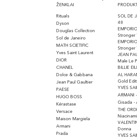
ŽENKLAI
PRODUKT
Rituals
SOL DE J
48
Dyson
EMPORIO
Douglas Collection
Stronger
Sol de Janeiro
EMPORIO
MATH SCIETIFIC
Stronger 
Yves Saint Laurent
JEAN PAU
DIOR
Male Le 
CHANEL
BILLIE EIL
Dolce & Gabbana
AL HARA
Gold Edit
Jean Paul Gaultier
YVES SAI
PAESE
ARMANI 
HUGO BOSS
Gisada -
Kérastase
THE ORD
Versace
Niacinam
Maison Margiela
VALENTIN
Armani
Donna
Prada
YVES SAI