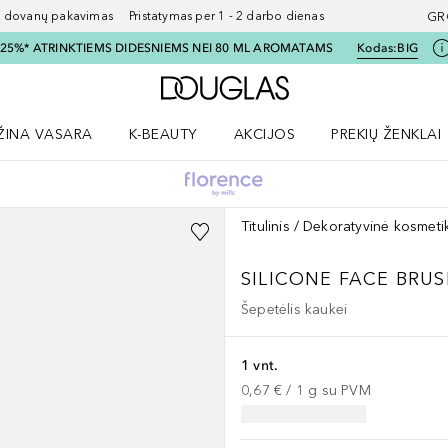
ovanų pakavimas Pristatymas per 1 - 2 darbo dienas
GR
I 25%* ATRINKTIEMS DIDESNIEMS NEI 80 ML AROMATAMS
Kodas:
BIG
Į Douglas pagrindinį pu
ŽINA VASARA
K-BEAUTY
AKCIJOS
PREKIŲ ŽENKLAI
meniu
aryti Amžina vasara meniu
Atidaryti AKCIJOS meniu
Atidaryti PREKIŲ 
Titulinis
Dekoratyvinė kosmeti
SILICONE FACE BRU
Šepetėlis kaukei
1 vnt.
0,67 €
 / 
1
g
su PVM