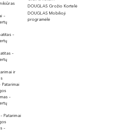
nikiūras
DOUGLAS Grožio Kortelė
DOUGLAS Mobilioji
i –
programėlė
ertų
atitas –
ertų
atitas –
ertų
arimai ir
os
 Patarimai
lgos
ymas –
ertų
 – Patarimai
lgos
s –