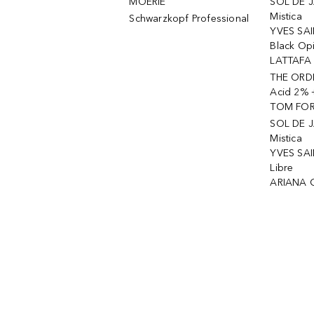
MOÉRIE
SOL DE J
Mistica
Schwarzkopf Professional
YVES SAI
Black Op
LATTAFA 
THE ORDI
Acid 2% 
TOM FORD
SOL DE J
Mistica
YVES SAI
Libre
ARIANA 