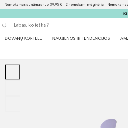
Nemokamas siuntimas nuo 39,95 € 2 nemokami mėginėliai Nemokamas d
IK
Grįžk atgal
Vykdykite paiešką
DOVANŲ KORTELĖ
NAUJIENOS IR TENDENCIJOS
AM
Atidaryti NAUJIENOS IR TENDENCIJOS 
Atid