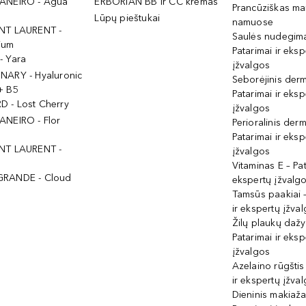
ANEIRO - Agua
ERBORIAN BB ir CC kremas
Prancūziškas ma
Lūpų pieštukai
namuose
NT LAURENT -
Saulės nudegima
ium
Patarimai ir eksp
- Yara
įžvalgos
NARY - Hyaluronic
Seborėjinis derm
+ B5
Patarimai ir eksp
 - Lost Cherry
įžvalgos
ANEIRO - Flor
Perioralinis derm
Patarimai ir eksp
NT LAURENT -
įžvalgos
Vitaminas E – Pat
GRANDE - Cloud
ekspertų įžvalg
Tamsūs paakiai –
ir ekspertų įžva
Žilų plaukų daž
Patarimai ir eksp
įžvalgos
Azelaino rūgštis
ir ekspertų įžva
Dieninis makiaža