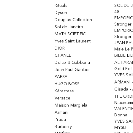
Rituals
SOL DE J
48
Dyson
EMPORIO
Douglas Collection
Stronger
Sol de Janeiro
EMPORIO
MATH SCIETIFIC
Stronger 
Yves Saint Laurent
JEAN PAU
DIOR
Male Le 
CHANEL
BILLIE EIL
Dolce & Gabbana
AL HARA
Gold Edit
Jean Paul Gaultier
YVES SAI
PAESE
ARMANI 
HUGO BOSS
Gisada -
Kérastase
THE ORD
Versace
Niacinam
Maison Margiela
VALENTIN
Armani
Donna
Prada
YVES SAI
Burberry
MYSLF