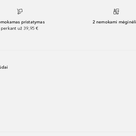
mokamas pristatymas
2 nemokami mėginėli
perkant už 39,95 €
ūdai