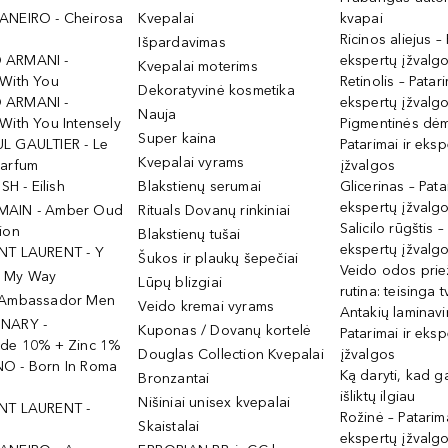
ANEIRO - Cheirosa
Kvepalai
kvapai
Ricinos aliejus – 
Išpardavimas
 ARMANI -
ekspertų įžvalg
Kvepalai moterims
 With You
Retinolis – Patari
Dekoratyvinė kosmetika
 ARMANI -
ekspertų įžvalg
Nauja
With You Intensely
Pigmentinės dė
Super kaina
L GAULTIER - Le
Patarimai ir eksp
Kvepalai vyrams
Parfum
įžvalgos
ISH - Eilish
Blakstienų serumai
Glicerinas – Pata
ekspertų įžvalg
MAIN - Amber Oud
Rituals Dovanų rinkiniai
Salicilo rūgštis –
ion
Blakstienų tušai
ekspertų įžvalg
NT LAURENT - Y
Šukos ir plaukų šepečiai
Veido odos prie
- My Way
Lūpų blizgiai
rutina: teisinga 
 Ambassador Men
Veido kremai vyrams
Antakių laminav
INARY -
Kuponas / Dovanų kortelė
Patarimai ir eksp
ide 10% + Zinc 1%
Douglas Collection Kvepalai
įžvalgos
O - Born In Roma
Ką daryti, kad 
Bronzantai
išliktų ilgiau
Nišiniai unisex kvepalai
NT LAURENT -
Rožinė – Patarima
Skaistalai
ekspertų įžvalg