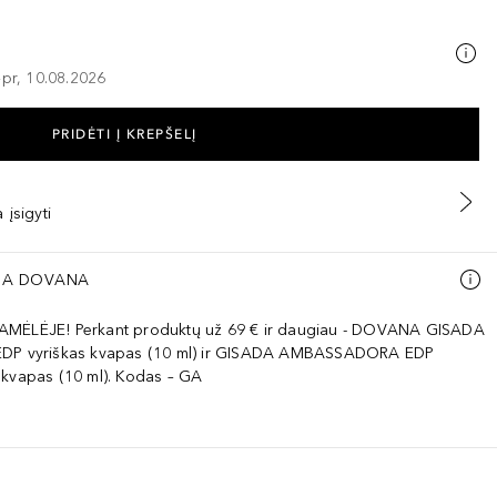
–pr, 10.08.2026
PRIDĖTI Į KREPŠELĮ
 įsigyti
A DOVANA
AMĖLĖJE! Perkant produktų už 69 € ir daugiau - DOVANA GISADA
EDP vyriškas kvapas (10 ml) ir GISADA AMBASSADORA EDP
 kvapas (10 ml). Kodas – GA