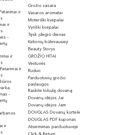
Grožio vasara
Patarimai ir
Vasaros aromatai
os
Moteriški kvepalai
mai ir
Vyriški kvepalai
os
Tęsk įdegio dienas
mės –
Kelionių būtiniausieji
ertų
Beauty Storys
rimai ir
GROŽIO HITAI
os
Vestuvės
 Patarimai ir
Ruduo
os
Parduotuvių grožio
žiūros
paslaugos
tvarka
Raskite tobulą dovaną
imas –
Dovanų idėjos Jai
ertų
Dovanų idėjos Jam
DOUGLAS Dovanų kortelė
garbanos
DOUGLAS PDF kuponas
i ir
Atsiėmimas parduotuvėje
os
Click & Return