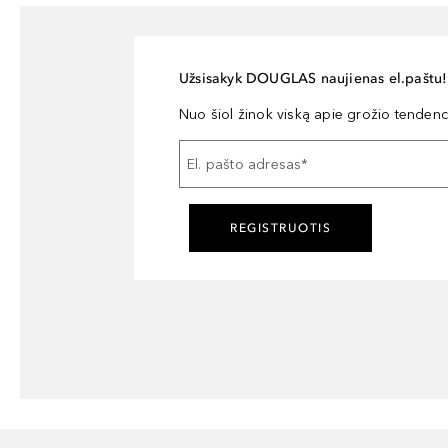
Užsisakyk DOUGLAS naujienas el.paštu!
Nuo šiol žinok viską apie grožio tendencij
El. pašto adresas
*
REGISTRUOTIS