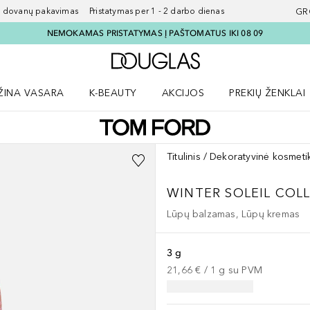
ovanų pakavimas Pristatymas per 1 - 2 darbo dienas
GR
NEMOKAMAS PRISTATYMAS Į PAŠTOMATUS IKI 08 09
Į Douglas pagrindinį pu
ŽINA VASARA
K-BEAUTY
AKCIJOS
PREKIŲ ŽENKLAI
meniu
aryti Amžina vasara meniu
Atidaryti AKCIJOS meniu
Atidaryti PREKIŲ 
Titulinis
Dekoratyvinė kosmeti
WINTER SOLEIL COL
Lūpų balzamas, Lūpų kremas
3 g
21,66 €
 / 
1
g
su PVM