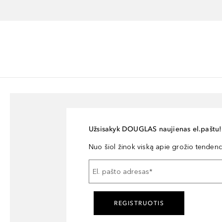
Užsisakyk DOUGLAS naujienas el.paštu!
Nuo šiol žinok viską apie grožio tendencij
El. pašto adresas
*
REGISTRUOTIS