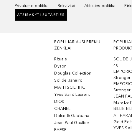
Privatumo politika
Rekvizitai
Atitikties politika
Pir
ATSISAKYTI SUTARTIES
POPULIARIAUSI PREKIŲ
POPULIA
ŽENKLAI
PRODUKT
Rituals
SOL DE J
48
Dyson
EMPORIO
Douglas Collection
Stronger
Sol de Janeiro
EMPORIO
MATH SCIETIFIC
Stronger 
Yves Saint Laurent
JEAN PAU
DIOR
Male Le 
CHANEL
BILLIE EIL
Dolce & Gabbana
AL HARA
Gold Edit
Jean Paul Gaultier
YVES SAI
PAESE