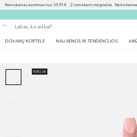
Nemokamas siuntimas nuo 39,95 € 2 nemokami mėginėliai Nemokamas d
Grįžk atgal
Vykdykite paiešką
DOVANŲ KORTELĖ
NAUJIENOS IR TENDENCIJOS
AM
Atidaryti NAUJIENOS IR TENDENCIJOS 
Atid
NAUJA