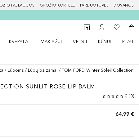
OŽIO PASLAUGOS
GROŽIO KORTELĖ
PARDUOTUVĖS
DOVANOS
slapį
Į mano nor
Į parduotuvių paiešką
Į mano paskyrą
Į kr
KVEPALAI
MAKIAŽUI
VEIDUI
KŪNUI
PLAUK
ŽENKLAI meniu
Atidaryti Kvepalai meniu
Atidaryti MAKIAŽUI meniu
Atidaryti VEIDUI meniu
Atidaryti KŪNUI men
Atidaryt
ka
Lūpoms
Lūpų balzamai
TOM FORD Winter Soleil Collection Su
LECTION
SUNLIT ROSE LIP BALM
0
(
0
)
64,99 €