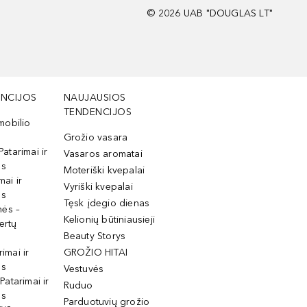
©
2026
UAB "DOUGLAS LT"
NCIJOS
NAUJAUSIOS
TENDENCIJOS
mobilio
Grožio vasara
Patarimai ir
Vasaros aromatai
os
Moteriški kvepalai
mai ir
Vyriški kvepalai
os
Tęsk įdegio dienas
mės –
Kelionių būtiniausieji
ertų
Beauty Storys
rimai ir
GROŽIO HITAI
os
Vestuvės
 Patarimai ir
Ruduo
os
Parduotuvių grožio