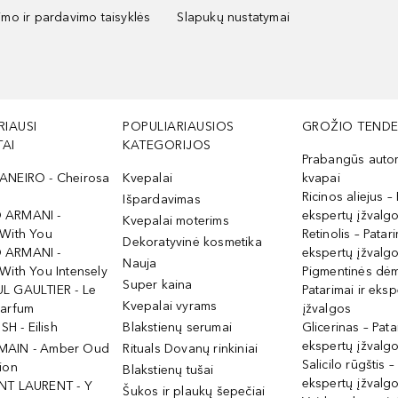
kimo ir pardavimo taisyklės
Slapukų nustatymai
RIAUSI
POPULIARIAUSIOS
GROŽIO TENDE
AI
KATEGORIJOS
Prabangūs auto
ANEIRO - Cheirosa
Kvepalai
kvapai
Ricinos aliejus – 
Išpardavimas
 ARMANI -
ekspertų įžvalg
Kvepalai moterims
 With You
Retinolis – Patari
Dekoratyvinė kosmetika
 ARMANI -
ekspertų įžvalg
Nauja
With You Intensely
Pigmentinės dė
Super kaina
L GAULTIER - Le
Patarimai ir eksp
Kvepalai vyrams
Parfum
įžvalgos
ISH - Eilish
Blakstienų serumai
Glicerinas – Pata
ekspertų įžvalg
MAIN - Amber Oud
Rituals Dovanų rinkiniai
Salicilo rūgštis –
ion
Blakstienų tušai
ekspertų įžvalg
NT LAURENT - Y
Šukos ir plaukų šepečiai