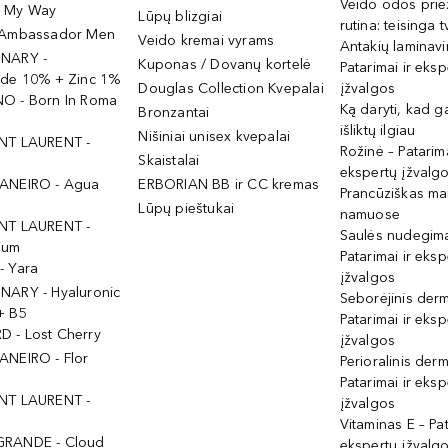
Veido odos prie
- My Way
Lūpų blizgiai
rutina: teisinga 
 Ambassador Men
Veido kremai vyrams
Antakių laminav
INARY -
Kuponas / Dovanų kortelė
Patarimai ir eksp
ide 10% + Zinc 1%
Douglas Collection Kvepalai
įžvalgos
O - Born In Roma
Ką daryti, kad 
Bronzantai
išliktų ilgiau
Nišiniai unisex kvepalai
NT LAURENT -
Rožinė – Patarima
Skaistalai
ekspertų įžvalg
ANEIRO - Agua
ERBORIAN BB ir CC kremas
Prancūziškas ma
Lūpų pieštukai
namuose
NT LAURENT -
Saulės nudegima
ium
Patarimai ir eksp
- Yara
įžvalgos
NARY - Hyaluronic
Seborėjinis derm
+ B5
Patarimai ir eksp
 - Lost Cherry
įžvalgos
ANEIRO - Flor
Perioralinis derm
Patarimai ir eksp
NT LAURENT -
įžvalgos
Vitaminas E – Pat
GRANDE - Cloud
ekspertų įžvalg