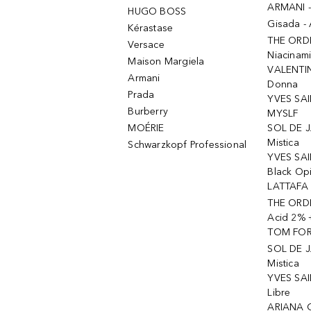
ARMANI 
HUGO BOSS
Gisada -
Kérastase
THE ORD
Versace
Niacinam
Maison Margiela
VALENTIN
Armani
Donna
Prada
YVES SAI
Burberry
MYSLF
MOÉRIE
SOL DE J
Mistica
Schwarzkopf Professional
YVES SAI
Black Op
LATTAFA 
THE ORDI
Acid 2% 
TOM FORD
SOL DE J
Mistica
YVES SAI
Libre
ARIANA 