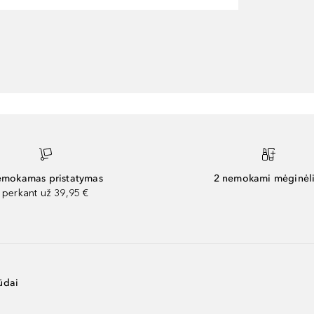
mokamas pristatymas
2 nemokami mėginėli
perkant už 39,95 €
ūdai