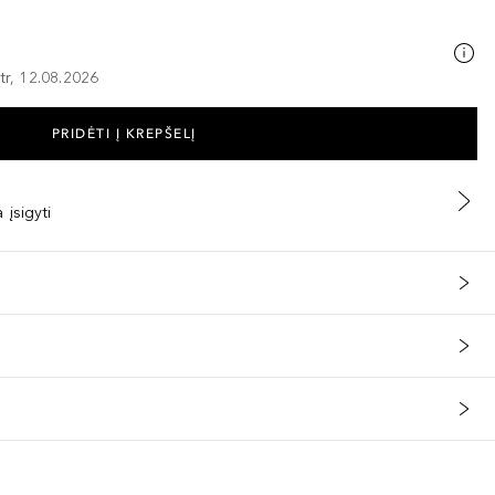
tr, 12.08.2026
PRIDĖTI Į KREPŠELĮ
 įsigyti