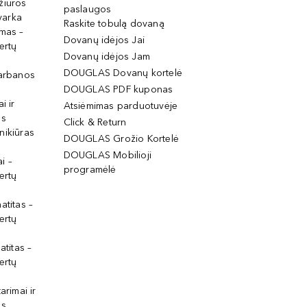
žiūros
paslaugos
tvarka
Raskite tobulą dovaną
imas –
Dovanų idėjos Jai
ertų
Dovanų idėjos Jam
DOUGLAS Dovanų kortelė
garbanos
DOUGLAS PDF kuponas
i ir
Atsiėmimas parduotuvėje
os
Click & Return
nikiūras
DOUGLAS Grožio Kortelė
DOUGLAS Mobilioji
i –
programėlė
ertų
atitas –
ertų
atitas –
ertų
arimai ir
os