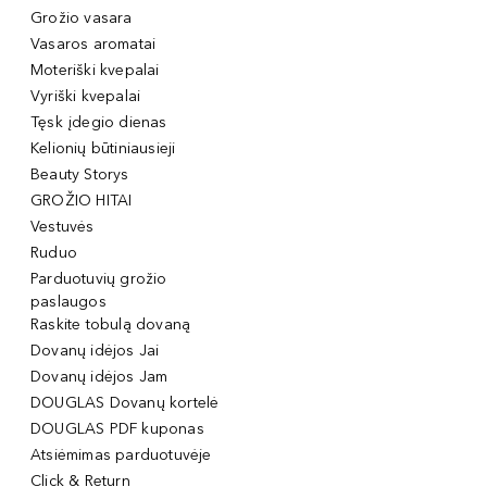
Grožio vasara
Vasaros aromatai
Moteriški kvepalai
Vyriški kvepalai
Tęsk įdegio dienas
Kelionių būtiniausieji
Beauty Storys
GROŽIO HITAI
Vestuvės
Ruduo
Parduotuvių grožio
paslaugos
Raskite tobulą dovaną
Dovanų idėjos Jai
Dovanų idėjos Jam
DOUGLAS Dovanų kortelė
DOUGLAS PDF kuponas
Atsiėmimas parduotuvėje
Click & Return