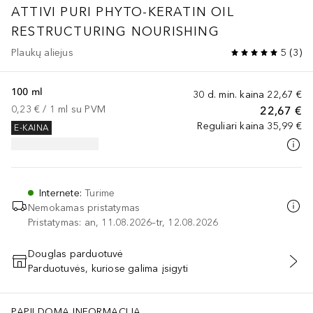
ATTIVI PURI
PHYTO-KERATIN OIL
RESTRUCTURING NOURISHING
Plaukų aliejus
5
(
3
)
100 ml
30 d. min. kaina
22,67 €
0,23 €
 / 
1
ml
su PVM
22,67 €
Reguliari kaina
35,99 €
E-KAINA
Internete
:
Turime
Nemokamas pristatymas
Pristatymas: an, 11.08.2026–tr, 12.08.2026
Douglas parduotuvė
Parduotuvės, kuriose galima įsigyti
PRIDĖTI Į KREPŠELĮ
PAPILDOMA INFORMACIJA