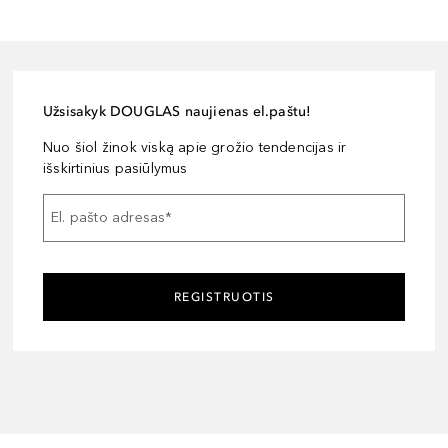
Užsisakyk DOUGLAS naujienas el.paštu!
Nuo šiol žinok viską apie grožio tendencijas ir
išskirtinius pasiūlymus
El. pašto adresas
*
REGISTRUOTIS