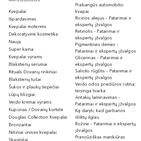
Prabangūs automobilio
Kvepalai
kvapai
Ricinos aliejus – Patarimai ir
Išpardavimas
ekspertų įžvalgos
Kvepalai moterims
Retinolis – Patarimai ir
Dekoratyvinė kosmetika
ekspertų įžvalgos
Nauja
Pigmentinės dėmės –
Super kaina
Patarimai ir ekspertų įžvalgos
Kvepalai vyrams
Glicerinas – Patarimai ir
Blakstienų serumai
ekspertų įžvalgos
Salicilo rūgštis – Patarimai ir
Rituals Dovanų rinkiniai
ekspertų įžvalgos
Blakstienų tušai
Veido odos priežiūros rutina:
Šukos ir plaukų šepečiai
teisinga tvarka
Lūpų blizgiai
Antakių laminavimas –
Veido kremai vyrams
Patarimai ir ekspertų įžvalgos
Kuponas / Dovanų kortelė
Ką daryti, kad garbanos
Douglas Collection Kvepalai
išliktų ilgiau
Rožinė – Patarimai ir ekspertų
Bronzantai
įžvalgos
Nišiniai unisex kvepalai
Prancūziškas manikiūras
Skaistalai