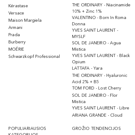
THE ORDINARY - Niacinamide
Kérastase
10% + Zinc 1%
Versace
VALENTINO - Born In Roma
Maison Margiela
Donna
Armani
YVES SAINT LAURENT -
Prada
MYSLF
Burberry
SOL DE JANEIRO - Agua
MOÉRIE
Mistica
YVES SAINT LAURENT - Black
Schwarzkopf Professional
Opium
LATTAFA - Yara
THE ORDINARY - Hyaluronic
Acid 2% + B5
TOM FORD - Lost Cherry
SOL DE JANEIRO - Flor
Mistica
YVES SAINT LAURENT - Libre
ARIANA GRANDE - Cloud
POPULIARIAUSIOS
GROŽIO TENDENCIJOS
KATEGORIJOS