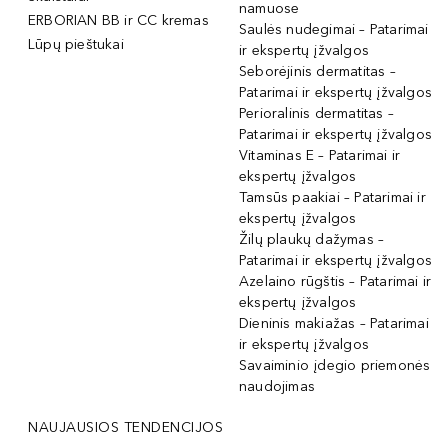
namuose
ERBORIAN BB ir CC kremas
Saulės nudegimai – Patarimai
Lūpų pieštukai
ir ekspertų įžvalgos
Seborėjinis dermatitas –
Patarimai ir ekspertų įžvalgos
Perioralinis dermatitas –
Patarimai ir ekspertų įžvalgos
Vitaminas E – Patarimai ir
ekspertų įžvalgos
Tamsūs paakiai – Patarimai ir
ekspertų įžvalgos
Žilų plaukų dažymas –
Patarimai ir ekspertų įžvalgos
Azelaino rūgštis – Patarimai ir
ekspertų įžvalgos
Dieninis makiažas – Patarimai
ir ekspertų įžvalgos
Savaiminio įdegio priemonės
naudojimas
NAUJAUSIOS TENDENCIJOS