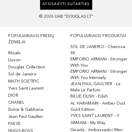
ATSISAKYTI SUTARTIES
©
2026
UAB "DOUGLAS LT"
POPULIARIAUSI PREKIŲ
POPULIARIAUSI PRODUKTAI
ŽENKLAI
SOL DE JANEIRO - Cheirosa
Rituals
48
EMPORIO ARMANI - Stronger
Dyson
With You
Douglas Collection
EMPORIO ARMANI - Stronger
Sol de Janeiro
With You Intensely
MATH SCIETIFIC
JEAN PAUL GAULTIER - Le
Yves Saint Laurent
Male Le Parfum
DIOR
BILLIE EILISH - Eilish
CHANEL
AL HARAMAIN - Amber Oud
Dolce & Gabbana
Gold Edition
YVES SAINT LAURENT - Y
Jean Paul Gaultier
ARMANI - My Way
PAESE
Gisada - Ambassador Men
HUGO BOSS