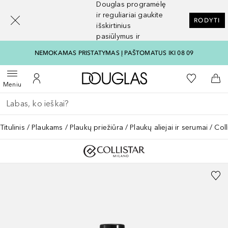
Douglas programėlę
[navigation.slideout.screenreader]
ir reguliariai gaukite
RODYTI
išskirtinius
pasiūlymus ir
nuolaidas
NEMOKAMAS PRISTATYMAS Į PAŠTOMATUS IKI 08 09
Į Douglas pagrindinį pu
Į mano nor
Atidaryti meniu
Į mano paskyrą
Į kr
Meniu
Grįžk atgal
Vykdykite paiešką
Titulinis
Plaukams
Plaukų priežiūra
Plaukų aliejai ir serumai
Coll