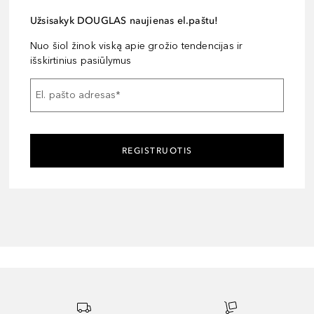
Užsisakyk DOUGLAS naujienas el.paštu!
Nuo šiol žinok viską apie grožio tendencijas ir
išskirtinius pasiūlymus
El. pašto adresas
*
REGISTRUOTIS