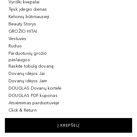
Vyriški kvepalai
Tęsk įdegio dienas
Kelionių būtiniausieji
Beauty Storys
GROŽIO HITAI
Vestuvės
Ruduo
Parduotuvių grožio
paslaugos
Raskite tobulą dovaną
Dovanų idėjos Jai
Dovanų idėjos Jam
DOUGLAS Dovanų kortelė
DOUGLAS PDF kuponas
Atsiėmimas parduotuvėje
Click & Return
DOUGLAS Grožio Kortelė
DOUGLAS Mobilioji
Į KREPŠELĮ
programėlė