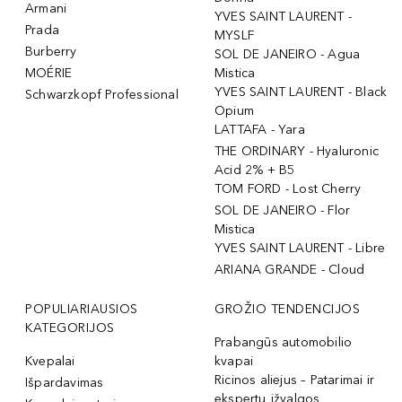
Armani
YVES SAINT LAURENT -
Prada
MYSLF
Burberry
SOL DE JANEIRO - Agua
MOÉRIE
Mistica
YVES SAINT LAURENT - Black
Schwarzkopf Professional
Opium
LATTAFA - Yara
THE ORDINARY - Hyaluronic
Acid 2% + B5
TOM FORD - Lost Cherry
SOL DE JANEIRO - Flor
Mistica
YVES SAINT LAURENT - Libre
ARIANA GRANDE - Cloud
POPULIARIAUSIOS
GROŽIO TENDENCIJOS
KATEGORIJOS
Prabangūs automobilio
Kvepalai
kvapai
Ricinos aliejus – Patarimai ir
Išpardavimas
ekspertų įžvalgos