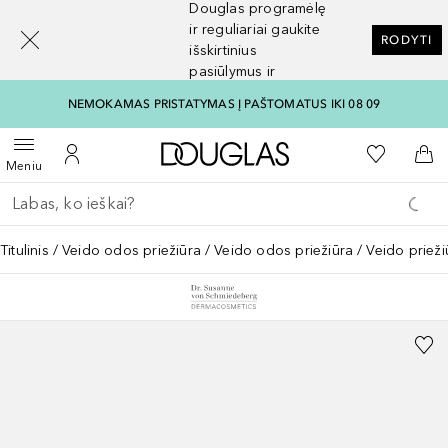
Douglas programėlę
[navigation.slideout.screenreader]
ir reguliariai gaukite
RODYTI
išskirtinius
pasiūlymus ir
nuolaidas
NEMOKAMAS PRISTATYMAS Į PAŠTOMATUS IKI 08 09
Į Douglas pagrindinį pu
Į mano nor
Atidaryti meniu
Į mano paskyrą
Į kr
Meniu
Grįžk atgal
Vykdykite paiešką
Titulinis
Veido odos priežiūra
Veido odos priežiūra
Veido priež