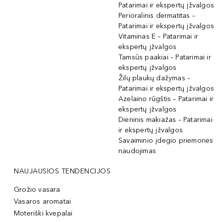
Patarimai ir ekspertų įžvalgos
Perioralinis dermatitas –
Patarimai ir ekspertų įžvalgos
Vitaminas E – Patarimai ir
ekspertų įžvalgos
Tamsūs paakiai – Patarimai ir
ekspertų įžvalgos
Žilų plaukų dažymas –
Patarimai ir ekspertų įžvalgos
Azelaino rūgštis – Patarimai ir
ekspertų įžvalgos
Dieninis makiažas – Patarimai
ir ekspertų įžvalgos
Savaiminio įdegio priemonės
naudojimas
NAUJAUSIOS TENDENCIJOS
Grožio vasara
Vasaros aromatai
Moteriški kvepalai