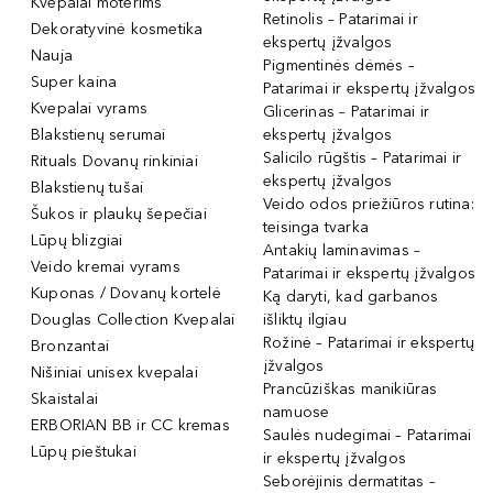
Kvepalai moterims
Retinolis – Patarimai ir
Dekoratyvinė kosmetika
ekspertų įžvalgos
Nauja
Pigmentinės dėmės –
Super kaina
Patarimai ir ekspertų įžvalgos
Kvepalai vyrams
Glicerinas – Patarimai ir
Blakstienų serumai
ekspertų įžvalgos
Salicilo rūgštis – Patarimai ir
Rituals Dovanų rinkiniai
ekspertų įžvalgos
Blakstienų tušai
Veido odos priežiūros rutina:
Šukos ir plaukų šepečiai
teisinga tvarka
Lūpų blizgiai
Antakių laminavimas –
Veido kremai vyrams
Patarimai ir ekspertų įžvalgos
Kuponas / Dovanų kortelė
Ką daryti, kad garbanos
Douglas Collection Kvepalai
išliktų ilgiau
Rožinė – Patarimai ir ekspertų
Bronzantai
įžvalgos
Nišiniai unisex kvepalai
Prancūziškas manikiūras
Skaistalai
namuose
ERBORIAN BB ir CC kremas
Saulės nudegimai – Patarimai
Lūpų pieštukai
ir ekspertų įžvalgos
Seborėjinis dermatitas –