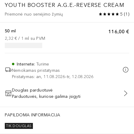
YOUTH BOOSTER
A.G.E.-REVERSE CREAM
Priemonė nuo senėjimo žymių
5
(
1
)
50 ml
116,00 €
2,32 €
 / 
1
ml
su PVM
Internete
:
Turime
Nemokamas pristatymas
Pristatymas: an, 11.08.2026–tr, 12.08.2026
Douglas parduotuvė
Parduotuvės, kuriose galima įsigyti
PRIDĖTI Į KREPŠELĮ
PAPILDOMA INFORMACIJA
TIK DOUGLAS