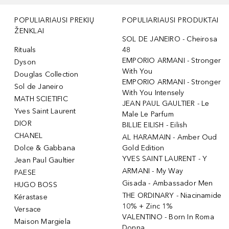
POPULIARIAUSI PREKIŲ
POPULIARIAUSI PRODUKTAI
ŽENKLAI
SOL DE JANEIRO - Cheirosa
Rituals
48
EMPORIO ARMANI - Stronger
Dyson
With You
Douglas Collection
EMPORIO ARMANI - Stronger
Sol de Janeiro
With You Intensely
MATH SCIETIFIC
JEAN PAUL GAULTIER - Le
Yves Saint Laurent
Male Le Parfum
DIOR
BILLIE EILISH - Eilish
CHANEL
AL HARAMAIN - Amber Oud
Dolce & Gabbana
Gold Edition
YVES SAINT LAURENT - Y
Jean Paul Gaultier
ARMANI - My Way
PAESE
Gisada - Ambassador Men
HUGO BOSS
THE ORDINARY - Niacinamide
Kérastase
10% + Zinc 1%
Versace
VALENTINO - Born In Roma
Maison Margiela
Donna