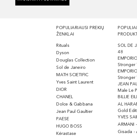
POPULIARIAUSI PREKIŲ
POPULIA
ŽENKLAI
PRODUKT
Rituals
SOL DE J
48
Dyson
EMPORIO
Douglas Collection
Stronger
Sol de Janeiro
EMPORIO
MATH SCIETIFIC
Stronger 
Yves Saint Laurent
JEAN PAU
DIOR
Male Le 
CHANEL
BILLIE EIL
Dolce & Gabbana
AL HARA
Gold Edit
Jean Paul Gaultier
YVES SAI
PAESE
ARMANI 
HUGO BOSS
Gisada -
Kérastase