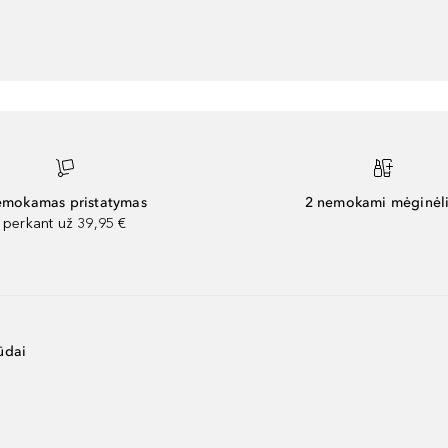
mokamas pristatymas
2 nemokami mėginėli
perkant už 39,95 €
ūdai