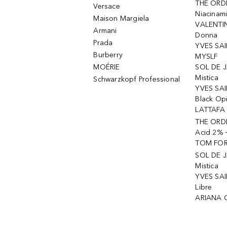
THE ORD
Versace
Niacinam
Maison Margiela
VALENTIN
Armani
Donna
Prada
YVES SAI
Burberry
MYSLF
MOÉRIE
SOL DE J
Mistica
Schwarzkopf Professional
YVES SAI
Black Op
LATTAFA 
THE ORDI
Acid 2% 
TOM FORD
SOL DE J
Mistica
YVES SAI
Libre
ARIANA 