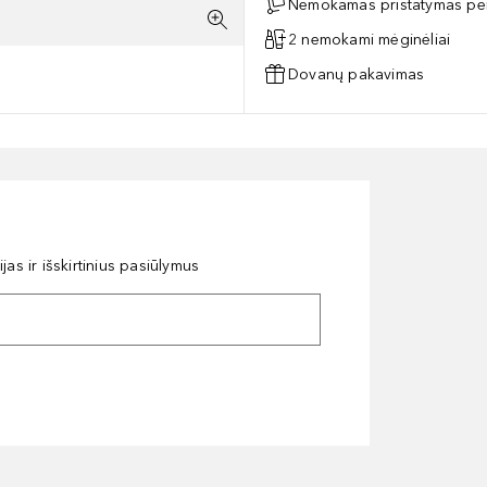
Nemokamas pristatymas per
2 nemokami mėginėliai
Dovanų pakavimas
as ir išskirtinius pasiūlymus