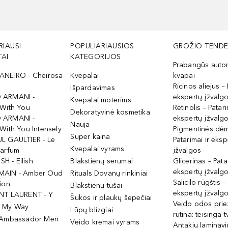
RIAUSI
POPULIARIAUSIOS
GROŽIO TENDE
AI
KATEGORIJOS
Prabangūs auto
ANEIRO - Cheirosa
Kvepalai
kvapai
Ricinos aliejus – 
Išpardavimas
 ARMANI -
ekspertų įžvalg
Kvepalai moterims
 With You
Retinolis – Patari
Dekoratyvinė kosmetika
 ARMANI -
ekspertų įžvalg
Nauja
With You Intensely
Pigmentinės dė
Super kaina
L GAULTIER - Le
Patarimai ir eksp
Kvepalai vyrams
Parfum
įžvalgos
ISH - Eilish
Blakstienų serumai
Glicerinas – Pata
ekspertų įžvalg
MAIN - Amber Oud
Rituals Dovanų rinkiniai
Salicilo rūgštis –
ion
Blakstienų tušai
ekspertų įžvalg
NT LAURENT - Y
Šukos ir plaukų šepečiai
Veido odos prie
- My Way
Lūpų blizgiai
rutina: teisinga 
 Ambassador Men
Veido kremai vyrams
Antakių laminav