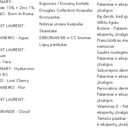
INARY -
Kuponas / Dovanų kortelė
Patarimai ir eksp
ide 10% + Zinc 1%
Douglas Collection Kvepalai
įžvalgos
O - Born In Roma
Ką daryti, kad 
Bronzantai
išliktų ilgiau
Nišiniai unisex kvepalai
NT LAURENT -
Rožinė – Patarima
Skaistalai
ekspertų įžvalg
ANEIRO - Agua
ERBORIAN BB ir CC kremas
Prancūziškas ma
Lūpų pieštukai
namuose
NT LAURENT -
Saulės nudegima
ium
Patarimai ir eksp
- Yara
įžvalgos
NARY - Hyaluronic
Seborėjinis derm
+ B5
Patarimai ir eksp
 - Lost Cherry
įžvalgos
ANEIRO - Flor
Perioralinis derm
Patarimai ir eksp
NT LAURENT -
įžvalgos
Vitaminas E – Pat
GRANDE - Cloud
ekspertų įžvalg
Tamsūs paakiai –
ir ekspertų įžva