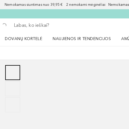
Nemokamas siuntimas nuo 39,95 € 2 nemokami mėginėliai Nemokamas d
Grįžk atgal
Vykdykite paiešką
DOVANŲ KORTELĖ
NAUJIENOS IR TENDENCIJOS
AM
Atidaryti NAUJIENOS IR TENDENCIJOS 
Atid