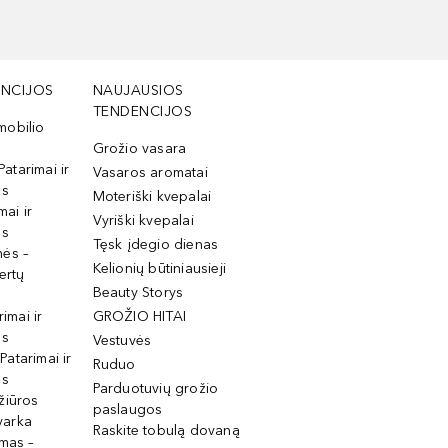
NCIJOS
NAUJAUSIOS
TENDENCIJOS
mobilio
Grožio vasara
Patarimai ir
Vasaros aromatai
os
Moteriški kvepalai
mai ir
Vyriški kvepalai
os
Tęsk įdegio dienas
mės –
Kelionių būtiniausieji
ertų
Beauty Storys
rimai ir
GROŽIO HITAI
os
Vestuvės
 Patarimai ir
Ruduo
os
Parduotuvių grožio
žiūros
paslaugos
tvarka
Raskite tobulą dovaną
imas –