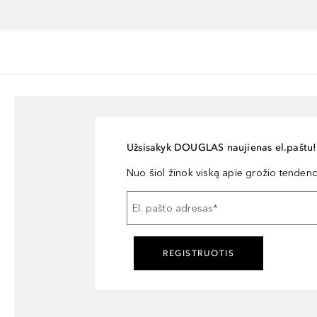
Užsisakyk DOUGLAS naujienas el.paštu!
Nuo šiol žinok viską apie grožio tendencij
El. pašto adresas
*
REGISTRUOTIS