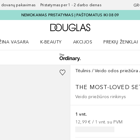
ovanų pakavimas Pristatymas per 1 - 2 darbo dienas
GR
NEMOKAMAS PRISTATYMAS Į PAŠTOMATUS IKI 08 09
Į Douglas pagrindinį pu
ŽINA VASARA
K-BEAUTY
AKCIJOS
PREKIŲ ŽENKLAI
meniu
aryti Amžina vasara meniu
Atidaryti AKCIJOS meniu
Atidaryti PREKIŲ 
Titulinis
Veido odos priežiūra
THE MOST-LOVED SE
Veido priežiūros rinkinys
1 vnt.
12,99 €
 / 
1
vnt.
su PVM