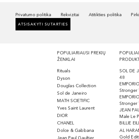
Privatumo politika
Rekvizitai
Atitikties politika
Pir
ATSISAKYTI SUTARTIES
POPULIARIAUSI PREKIŲ
POPULIA
ŽENKLAI
PRODUKT
Rituals
SOL DE J
48
Dyson
EMPORIO
Douglas Collection
Stronger
Sol de Janeiro
EMPORIO
MATH SCIETIFIC
Stronger 
Yves Saint Laurent
JEAN PAU
DIOR
Male Le 
CHANEL
BILLIE EIL
Dolce & Gabbana
AL HARA
Gold Edit
Jean Paul Gaultier