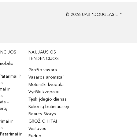
©
2026
UAB "DOUGLAS LT"
NCIJOS
NAUJAUSIOS
TENDENCIJOS
mobilio
Grožio vasara
Patarimai ir
Vasaros aromatai
os
Moteriški kvepalai
mai ir
Vyriški kvepalai
os
Tęsk įdegio dienas
mės –
Kelionių būtiniausieji
ertų
Beauty Storys
rimai ir
GROŽIO HITAI
os
Vestuvės
 Patarimai ir
Ruduo