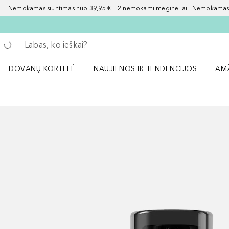
Nemokamas siuntimas nuo 39,95 € 2 nemokami mėginėliai Nemokamas d
Grįžk atgal
Vykdykite paiešką
DOVANŲ KORTELĖ
NAUJIENOS IR TENDENCIJOS
AM
Atidaryti NAUJIENOS IR TENDENCIJOS 
Atid