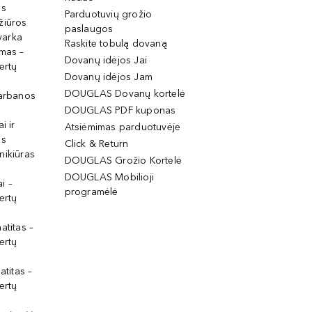
os
Parduotuvių grožio
žiūros
paslaugos
tvarka
Raskite tobulą dovaną
imas –
Dovanų idėjos Jai
ertų
Dovanų idėjos Jam
DOUGLAS Dovanų kortelė
garbanos
DOUGLAS PDF kuponas
i ir
Atsiėmimas parduotuvėje
os
Click & Return
nikiūras
DOUGLAS Grožio Kortelė
DOUGLAS Mobilioji
i –
programėlė
ertų
atitas –
ertų
atitas –
ertų