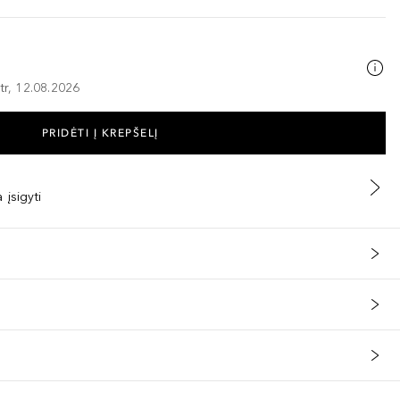
tr, 12.08.2026
PRIDĖTI Į KREPŠELĮ
 įsigyti