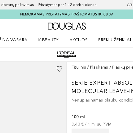
ovanų pakavimas Pristatymas per 1 - 2 darbo dienas
GR
NEMOKAMAS PRISTATYMAS Į PAŠTOMATUS IKI 08 09
Į Douglas pagrindinį pu
ŽINA VASARA
K-BEAUTY
AKCIJOS
PREKIŲ ŽENKLAI
meniu
aryti Amžina vasara meniu
Atidaryti AKCIJOS meniu
Atidaryti PREKIŲ 
Titulinis
Plaukams
Plaukų pri
SERIE EXPERT ABSOL
MOLECULAR LEAVE-I
Nenuplaunamas plaukų kondici
100 ml
0,43 €
 / 
1
ml
su PVM