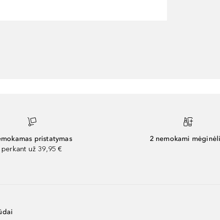
mokamas pristatymas
2 nemokami mėginėli
perkant už 39,95 €
ūdai