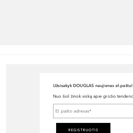
Užsisakyk DOUGLAS naujienas el.paštu!
Nuo šiol žinok viską apie grožio tendencij
El. pašto adresas
*
REGISTRUOTIS