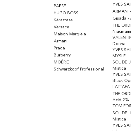
YVES SAI
PAESE
ARMANI 
HUGO BOSS
Gisada -
Kérastase
THE ORD
Versace
Niacinam
Maison Margiela
VALENTIN
Armani
Donna
Prada
YVES SAI
Burberry
MYSLF
MOÉRIE
SOL DE J
Mistica
Schwarzkopf Professional
YVES SAI
Black Op
LATTAFA 
THE ORDI
Acid 2% 
TOM FORD
SOL DE J
Mistica
YVES SAI