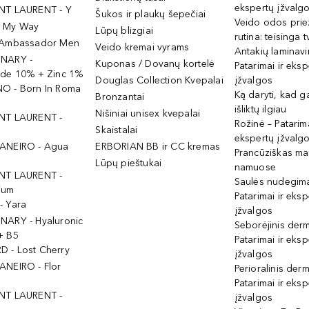
ekspertų įžvalg
NT LAURENT - Y
Šukos ir plaukų šepečiai
Veido odos prie
- My Way
Lūpų blizgiai
rutina: teisinga 
 Ambassador Men
Veido kremai vyrams
Antakių laminav
INARY -
Kuponas / Dovanų kortelė
Patarimai ir eksp
ide 10% + Zinc 1%
Douglas Collection Kvepalai
įžvalgos
O - Born In Roma
Ką daryti, kad 
Bronzantai
išliktų ilgiau
Nišiniai unisex kvepalai
NT LAURENT -
Rožinė – Patarima
Skaistalai
ekspertų įžvalg
ANEIRO - Agua
ERBORIAN BB ir CC kremas
Prancūziškas ma
Lūpų pieštukai
namuose
NT LAURENT -
Saulės nudegima
ium
Patarimai ir eksp
- Yara
įžvalgos
NARY - Hyaluronic
Seborėjinis derm
+ B5
Patarimai ir eksp
 - Lost Cherry
įžvalgos
ANEIRO - Flor
Perioralinis derm
Patarimai ir eksp
NT LAURENT -
įžvalgos