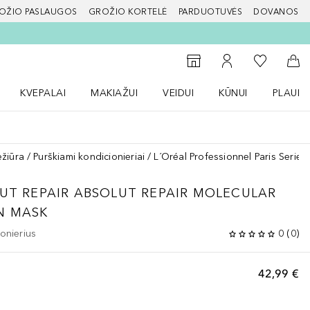
OŽIO PASLAUGOS
GROŽIO KORTELĖ
PARDUOTUVĖS
DOVANOS
slapį
Į mano nor
Į parduotuvių paiešką
Į mano paskyrą
Į kr
KVEPALAI
MAKIAŽUI
VEIDUI
KŪNUI
PLAUK
ŽENKLAI meniu
Atidaryti Kvepalai meniu
Atidaryti MAKIAŽUI meniu
Atidaryti VEIDUI meniu
Atidaryti KŪNUI men
Atidaryt
ežiūra
Purškiami kondicionieriai
L´Oréal Professionnel Paris Serie
UT REPAIR
ABSOLUT REPAIR MOLECULAR
N MASK
onierius
0
(
0
)
42,99 €