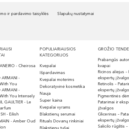
kimo ir pardavimo taisyklės
Slapukų nustatymai
RIAUSI
POPULIARIAUSIOS
GROŽIO TENDE
AI
KATEGORIJOS
Prabangūs auto
ANEIRO - Cheirosa
Kvepalai
kvapai
Ricinos aliejus – 
Išpardavimas
 ARMANI -
ekspertų įžvalg
Kvepalai moterims
 With You
Retinolis – Patari
Dekoratyvinė kosmetika
 ARMANI -
ekspertų įžvalg
Nauja
With You Intensely
Pigmentinės dė
Super kaina
L GAULTIER - Le
Patarimai ir eksp
Kvepalai vyrams
Parfum
įžvalgos
ISH - Eilish
Blakstienų serumai
Glicerinas – Pata
ekspertų įžvalg
MAIN - Amber Oud
Rituals Dovanų rinkiniai
Salicilo rūgštis –
ion
Blakstienų tušai