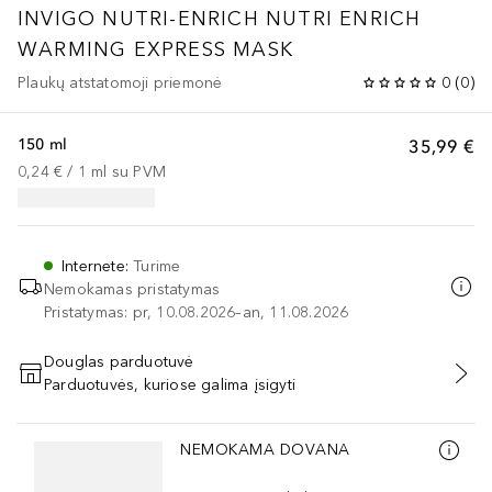
INVIGO NUTRI-ENRICH
NUTRI ENRICH
WARMING EXPRESS MASK
Plaukų atstatomoji priemonė
0
(
0
)
150 ml
35,99 €
0,24 €
 / 
1
ml
su PVM
Internete
:
Turime
Nemokamas pristatymas
Pristatymas: pr, 10.08.2026–an, 11.08.2026
Douglas parduotuvė
Parduotuvės, kuriose galima įsigyti
PRIDĖTI Į KREPŠELĮ
Praleisti slankiklį
NEMOKAMA DOVANA