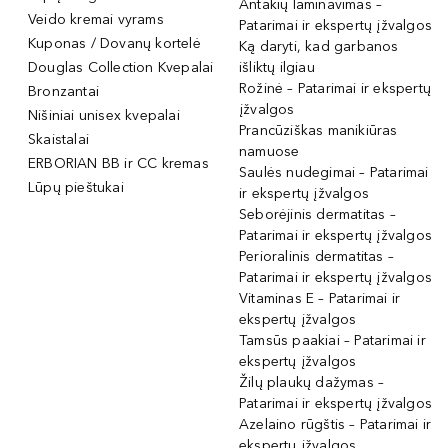
Antakių laminavimas –
Veido kremai vyrams
Patarimai ir ekspertų įžvalgos
Kuponas / Dovanų kortelė
Ką daryti, kad garbanos
Douglas Collection Kvepalai
išliktų ilgiau
Rožinė – Patarimai ir ekspertų
Bronzantai
įžvalgos
Nišiniai unisex kvepalai
Prancūziškas manikiūras
Skaistalai
namuose
ERBORIAN BB ir CC kremas
Saulės nudegimai – Patarimai
Lūpų pieštukai
ir ekspertų įžvalgos
Seborėjinis dermatitas –
Patarimai ir ekspertų įžvalgos
Perioralinis dermatitas –
Patarimai ir ekspertų įžvalgos
Vitaminas E – Patarimai ir
ekspertų įžvalgos
Tamsūs paakiai – Patarimai ir
ekspertų įžvalgos
Žilų plaukų dažymas –
Patarimai ir ekspertų įžvalgos
Azelaino rūgštis – Patarimai ir
ekspertų įžvalgos