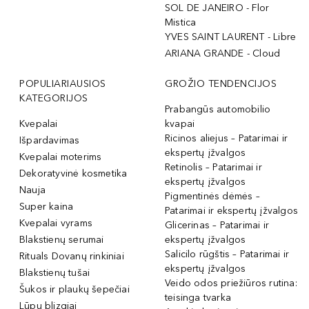
SOL DE JANEIRO - Flor
Mistica
YVES SAINT LAURENT - Libre
ARIANA GRANDE - Cloud
POPULIARIAUSIOS
GROŽIO TENDENCIJOS
KATEGORIJOS
Prabangūs automobilio
Kvepalai
kvapai
Ricinos aliejus – Patarimai ir
Išpardavimas
ekspertų įžvalgos
Kvepalai moterims
Retinolis – Patarimai ir
Dekoratyvinė kosmetika
ekspertų įžvalgos
Nauja
Pigmentinės dėmės –
Super kaina
Patarimai ir ekspertų įžvalgos
Kvepalai vyrams
Glicerinas – Patarimai ir
Blakstienų serumai
ekspertų įžvalgos
Salicilo rūgštis – Patarimai ir
Rituals Dovanų rinkiniai
ekspertų įžvalgos
Blakstienų tušai
Veido odos priežiūros rutina:
Šukos ir plaukų šepečiai
teisinga tvarka
Lūpų blizgiai