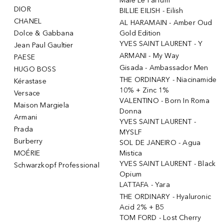
Male Le Parfum
DIOR
BILLIE EILISH - Eilish
CHANEL
AL HARAMAIN - Amber Oud
Dolce & Gabbana
Gold Edition
YVES SAINT LAURENT - Y
Jean Paul Gaultier
ARMANI - My Way
PAESE
Gisada - Ambassador Men
HUGO BOSS
THE ORDINARY - Niacinamide
Kérastase
10% + Zinc 1%
Versace
VALENTINO - Born In Roma
Maison Margiela
Donna
Armani
YVES SAINT LAURENT -
Prada
MYSLF
Burberry
SOL DE JANEIRO - Agua
MOÉRIE
Mistica
YVES SAINT LAURENT - Black
Schwarzkopf Professional
Opium
LATTAFA - Yara
THE ORDINARY - Hyaluronic
Acid 2% + B5
TOM FORD - Lost Cherry