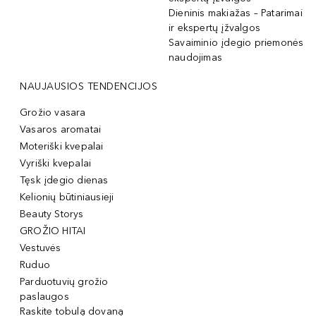
Dieninis makiažas – Patarimai
ir ekspertų įžvalgos
Savaiminio įdegio priemonės
naudojimas
NAUJAUSIOS TENDENCIJOS
Grožio vasara
Vasaros aromatai
Moteriški kvepalai
Vyriški kvepalai
Tęsk įdegio dienas
Kelionių būtiniausieji
Beauty Storys
GROŽIO HITAI
Vestuvės
Ruduo
Parduotuvių grožio
paslaugos
Raskite tobulą dovaną