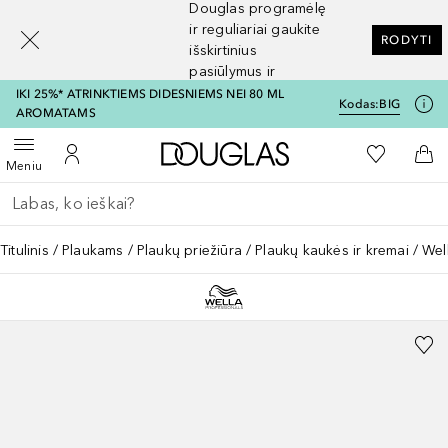
Douglas programėlę
[navigation.slideout.screenreader]
ir reguliariai gaukite
RODYTI
išskirtinius
pasiūlymus ir
nuolaidas
IKI 25%* ATRINKTIEMS DIDESNIEMS NEI 80 ML
Kodas:
BIG
AROMATAMS
Į Douglas pagrindinį pu
Į mano nor
Atidaryti meniu
Į mano paskyrą
Į kr
Meniu
Grįžk atgal
Vykdykite paiešką
Titulinis
Plaukams
Plaukų priežiūra
Plaukų kaukės ir kremai
Wel