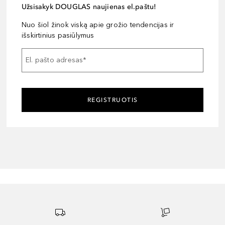
Užsisakyk DOUGLAS naujienas el.paštu!
Nuo šiol žinok viską apie grožio tendencijas ir
išskirtinius pasiūlymus
El. pašto adresas
*
REGISTRUOTIS