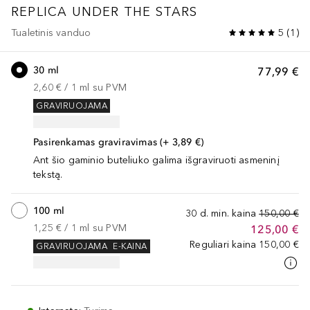
REPLICA
UNDER THE STARS
Tualetinis vanduo
5
(
1
)
30 ml
77,99 €
2,60 €
 / 
1
ml
su PVM
GRAVIRUOJAMA
Pasirenkamas graviravimas (+ 3,89 €)
Ant šio gaminio buteliuko galima išgraviruoti asmeninį
tekstą.
100 ml
30 d. min. kaina
150,00 €
1,25 €
 / 
1
ml
su PVM
125,00 €
Reguliari kaina
150,00 €
GRAVIRUOJAMA
E-KAINA