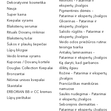
Retinolis – Patarimai ir
Dekoratyvinė kosmetika
ekspertų įžvalgos
Nauja
Pigmentinės dėmės –
Super kaina
Patarimai ir ekspertų įžvalgos
Kvepalai vyrams
Glicerinas – Patarimai ir
Blakstienų serumai
ekspertų įžvalgos
Salicilo rūgštis – Patarimai ir
Rituals Dovanų rinkiniai
ekspertų įžvalgos
Blakstienų tušai
Veido odos priežiūros rutina:
Šukos ir plaukų šepečiai
teisinga tvarka
Lūpų blizgiai
Antakių laminavimas –
Veido kremai vyrams
Patarimai ir ekspertų įžvalgos
Kuponas / Dovanų kortelė
Ką daryti, kad garbanos
Douglas Collection Kvepalai
išliktų ilgiau
Rožinė – Patarimai ir ekspertų
Bronzantai
įžvalgos
Nišiniai unisex kvepalai
Prancūziškas manikiūras
Skaistalai
namuose
ERBORIAN BB ir CC kremas
Saulės nudegimai – Patarimai
Lūpų pieštukai
ir ekspertų įžvalgos
Seborėjinis dermatitas –
Patarimai ir ekspertų įžvalgos