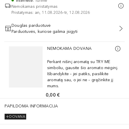
Internete
:
Turime
Nemokamas pristatymas
Pristatymas: an, 11.08.2026–tr, 12.08.2026
Douglas parduotuvė
Parduotuvės, kuriose galima įsigyti
PRIDĖTI Į KREPŠELĮ
Praleisti slankiklį
NEMOKAMA DOVANA
Perkant nišinį aromatą su TRY ME
simboliu, gausite šio aromato mėginį.
Išbandykite – jei patiks, pasilikite
aromatą sau, o jei ne – grąžinkite jį
mums.
0,00 €
PAPILDOMA INFORMACIJA
DOVANA