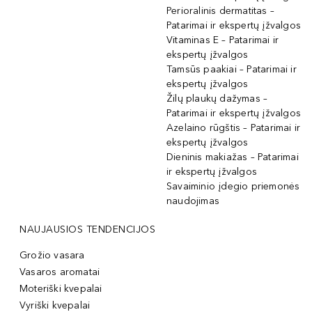
Perioralinis dermatitas –
Patarimai ir ekspertų įžvalgos
Vitaminas E – Patarimai ir
ekspertų įžvalgos
Tamsūs paakiai – Patarimai ir
ekspertų įžvalgos
Žilų plaukų dažymas –
Patarimai ir ekspertų įžvalgos
Azelaino rūgštis – Patarimai ir
ekspertų įžvalgos
Dieninis makiažas – Patarimai
ir ekspertų įžvalgos
Savaiminio įdegio priemonės
naudojimas
NAUJAUSIOS TENDENCIJOS
Grožio vasara
Vasaros aromatai
Moteriški kvepalai
Vyriški kvepalai