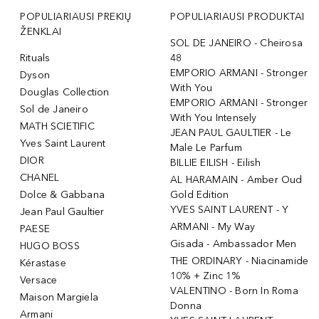
POPULIARIAUSI PREKIŲ
POPULIARIAUSI PRODUKTAI
ŽENKLAI
SOL DE JANEIRO - Cheirosa
Rituals
48
EMPORIO ARMANI - Stronger
Dyson
With You
Douglas Collection
EMPORIO ARMANI - Stronger
Sol de Janeiro
With You Intensely
MATH SCIETIFIC
JEAN PAUL GAULTIER - Le
Yves Saint Laurent
Male Le Parfum
DIOR
BILLIE EILISH - Eilish
CHANEL
AL HARAMAIN - Amber Oud
Dolce & Gabbana
Gold Edition
YVES SAINT LAURENT - Y
Jean Paul Gaultier
ARMANI - My Way
PAESE
Gisada - Ambassador Men
HUGO BOSS
THE ORDINARY - Niacinamide
Kérastase
10% + Zinc 1%
Versace
VALENTINO - Born In Roma
Maison Margiela
Donna
Armani