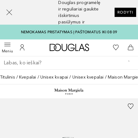
Douglas programėlę
[navigation.slideout.screenreader]
ir reguliariai gaukite
RODYTI
išskirtinius
pasiūlymus ir
nuolaidas
NEMOKAMAS PRISTATYMAS Į PAŠTOMATUS IKI 08 09
Į Douglas pagrindinį pu
Į mano nor
Atidaryti meniu
Į mano paskyrą
Į kr
Meniu
Grįžk atgal
Vykdykite paiešką
Titulinis
Kvepalai
Unisex kvapai
Unisex kvepalai
Maison Margiel