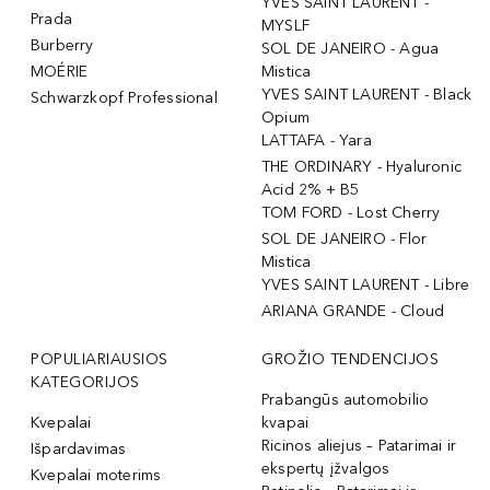
YVES SAINT LAURENT -
Prada
MYSLF
Burberry
SOL DE JANEIRO - Agua
MOÉRIE
Mistica
YVES SAINT LAURENT - Black
Schwarzkopf Professional
Opium
LATTAFA - Yara
THE ORDINARY - Hyaluronic
Acid 2% + B5
TOM FORD - Lost Cherry
SOL DE JANEIRO - Flor
Mistica
YVES SAINT LAURENT - Libre
ARIANA GRANDE - Cloud
POPULIARIAUSIOS
GROŽIO TENDENCIJOS
KATEGORIJOS
Prabangūs automobilio
Kvepalai
kvapai
Ricinos aliejus – Patarimai ir
Išpardavimas
ekspertų įžvalgos
Kvepalai moterims