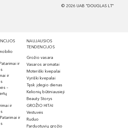
©
2026
UAB "DOUGLAS LT"
NCIJOS
NAUJAUSIOS
TENDENCIJOS
mobilio
Grožio vasara
Patarimai ir
Vasaros aromatai
os
Moteriški kvepalai
mai ir
Vyriški kvepalai
os
Tęsk įdegio dienas
mės –
Kelionių būtiniausieji
ertų
Beauty Storys
rimai ir
GROŽIO HITAI
os
Vestuvės
 Patarimai ir
Ruduo
os
Parduotuvių grožio