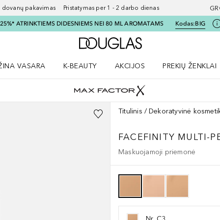
ovanų pakavimas Pristatymas per 1 - 2 darbo dienas
GR
I 25%* ATRINKTIEMS DIDESNIEMS NEI 80 ML AROMATAMS
Kodas:
BIG
Į Douglas pagrindinį pu
ŽINA VASARA
K-BEAUTY
AKCIJOS
PREKIŲ ŽENKLAI
meniu
aryti Amžina vasara meniu
Atidaryti AKCIJOS meniu
Atidaryti PREKIŲ 
Titulinis
Dekoratyvinė kosmeti
FACEFINITY MULTI-
Maskuojamoji priemonė
Nr. C3