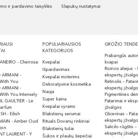
kimo ir pardavimo taisyklės
Slapukų nustatymai
RIAUSI
POPULIARIAUSIOS
GROŽIO TENDE
AI
KATEGORIJOS
Prabangūs auto
ANEIRO - Cheirosa
Kvepalai
kvapai
Ricinos aliejus – 
Išpardavimas
 ARMANI -
ekspertų įžvalg
Kvepalai moterims
 With You
Retinolis – Patari
Dekoratyvinė kosmetika
 ARMANI -
ekspertų įžvalg
Nauja
With You Intensely
Pigmentinės dė
Super kaina
L GAULTIER - Le
Patarimai ir eksp
Kvepalai vyrams
Parfum
įžvalgos
ISH - Eilish
Blakstienų serumai
Glicerinas – Pata
ekspertų įžvalg
MAIN - Amber Oud
Rituals Dovanų rinkiniai
Salicilo rūgštis –
ion
Blakstienų tušai
ekspertų įžvalg
NT LAURENT - Y
Šukos ir plaukų šepečiai