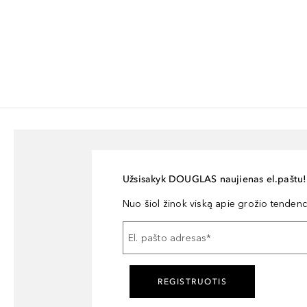
Užsisakyk DOUGLAS naujienas el.paštu!
Nuo šiol žinok viską apie grožio tendencij
El. pašto adresas
*
REGISTRUOTIS