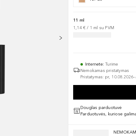
11 ml
1,14 €
 / 
1
ml
su PVM
Internete
:
Turime
Nemokamas pristatymas
Pristatymas: pr, 10.08.2026
Douglas parduotuvė
Parduotuvės, kuriose galima
Praleisti slankiklį
NEMOKAM