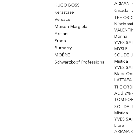
ARMANI 
HUGO BOSS
Gisada -
Kérastase
THE ORD
Versace
Niacinam
Maison Margiela
VALENTIN
Armani
Donna
Prada
YVES SAI
Burberry
MYSLF
MOÉRIE
SOL DE J
Mistica
Schwarzkopf Professional
YVES SAI
Black Op
LATTAFA 
THE ORDI
Acid 2% 
TOM FORD
SOL DE J
Mistica
YVES SAI
Libre
ARIANA 