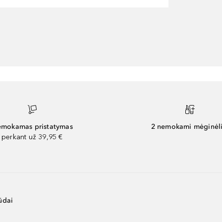
mokamas pristatymas
2 nemokami mėginėli
perkant už 39,95 €
ūdai