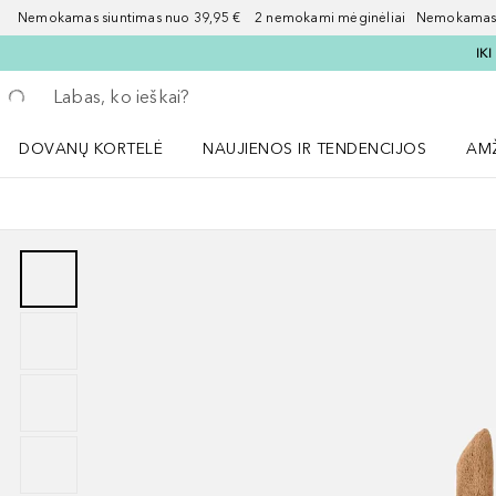
Nemokamas siuntimas nuo 39,95 € 2 nemokami mėginėliai Nemokamas d
IK
Grįžk atgal
Vykdykite paiešką
DOVANŲ KORTELĖ
NAUJIENOS IR TENDENCIJOS
AM
Atidaryti NAUJIENOS IR TENDENCIJOS 
Atid