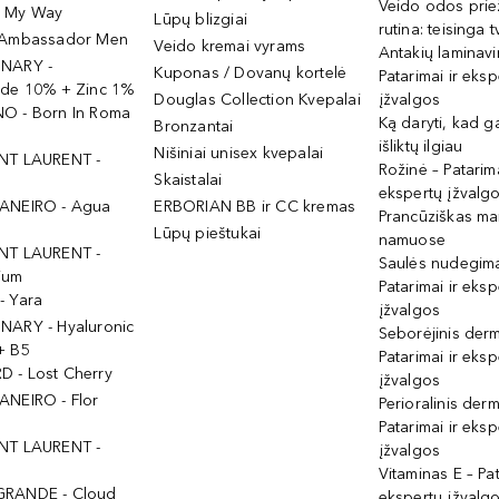
Veido odos prie
- My Way
Lūpų blizgiai
rutina: teisinga 
 Ambassador Men
Veido kremai vyrams
Antakių laminav
INARY -
Kuponas / Dovanų kortelė
Patarimai ir eksp
ide 10% + Zinc 1%
Douglas Collection Kvepalai
įžvalgos
O - Born In Roma
Ką daryti, kad 
Bronzantai
išliktų ilgiau
Nišiniai unisex kvepalai
NT LAURENT -
Rožinė – Patarima
Skaistalai
ekspertų įžvalg
ANEIRO - Agua
ERBORIAN BB ir CC kremas
Prancūziškas ma
Lūpų pieštukai
namuose
NT LAURENT -
Saulės nudegima
ium
Patarimai ir eksp
- Yara
įžvalgos
NARY - Hyaluronic
Seborėjinis derm
+ B5
Patarimai ir eksp
 - Lost Cherry
įžvalgos
ANEIRO - Flor
Perioralinis derm
Patarimai ir eksp
NT LAURENT -
įžvalgos
Vitaminas E – Pat
GRANDE - Cloud
ekspertų įžvalg