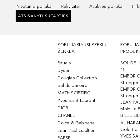
Privatumo politika
Rekvizitai
Atitikties politika
Pir
ATSISAKYTI SUTARTIES
POPULIARIAUSI PREKIŲ
POPULIA
ŽENKLAI
PRODUKT
Rituals
SOL DE J
48
Dyson
EMPORIO
Douglas Collection
Stronger
Sol de Janeiro
EMPORIO
MATH SCIETIFIC
Stronger 
Yves Saint Laurent
JEAN PAU
DIOR
Male Le 
CHANEL
BILLIE EIL
Dolce & Gabbana
AL HARA
Gold Edit
Jean Paul Gaultier
YVES SAI
PAESE