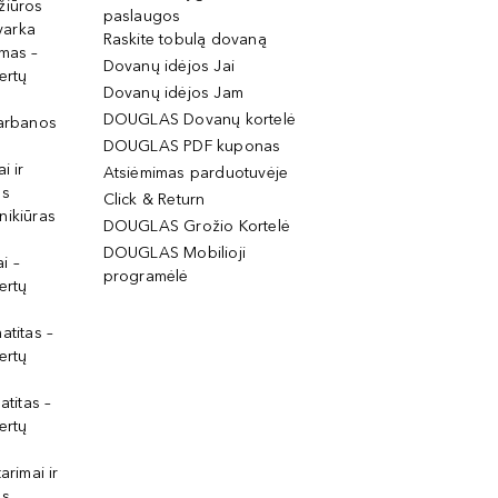
žiūros
paslaugos
tvarka
Raskite tobulą dovaną
imas –
Dovanų idėjos Jai
ertų
Dovanų idėjos Jam
DOUGLAS Dovanų kortelė
garbanos
DOUGLAS PDF kuponas
i ir
Atsiėmimas parduotuvėje
os
Click & Return
nikiūras
DOUGLAS Grožio Kortelė
DOUGLAS Mobilioji
i –
programėlė
ertų
atitas –
ertų
atitas –
ertų
arimai ir
os