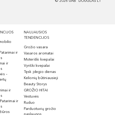
©
2026
UAB "DOUGLAS LT"
NCIJOS
NAUJAUSIOS
TENDENCIJOS
mobilio
Grožio vasara
Patarimai ir
Vasaros aromatai
os
Moteriški kvepalai
mai ir
Vyriški kvepalai
os
Tęsk įdegio dienas
mės –
Kelionių būtiniausieji
ertų
Beauty Storys
rimai ir
GROŽIO HITAI
os
Vestuvės
 Patarimai ir
Ruduo
os
Parduotuvių grožio
žiūros
paslaugos