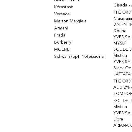
Gisada -
Kérastase
THE ORD
Versace
Niacinam
Maison Margiela
VALENTIN
Armani
Donna
Prada
YVES SAI
Burberry
MYSLF
MOÉRIE
SOL DE J
Mistica
Schwarzkopf Professional
YVES SAI
Black Op
LATTAFA 
THE ORDI
Acid 2% 
TOM FORD
SOL DE J
Mistica
YVES SAI
Libre
ARIANA 