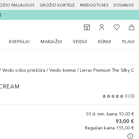
OŽIO PASLAUGOS
GROŽIO KORTELĖ
PARDUOTUVĖS
DOVANOS
slapį
Į mano nor
Į parduotuvių paiešką
Į mano paskyrą
Į kr
KVEPALAI
MAKIAŽUI
VEIDUI
KŪNUI
PLAUK
ŽENKLAI meniu
Atidaryti Kvepalai meniu
Atidaryti MAKIAŽUI meniu
Atidaryti VEIDUI meniu
Atidaryti KŪNUI men
Atidaryt
Veido odos priežiūra
Veido kremai
Lierac Premium The Silky Cr
 CREAM
0
(
0
)
30 d. min. kaina
93,00 €
93,00 €
Reguliari kaina
155,00 €