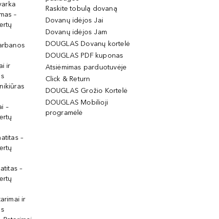
tvarka
Raskite tobulą dovaną
imas –
Dovanų idėjos Jai
ertų
Dovanų idėjos Jam
DOUGLAS Dovanų kortelė
garbanos
DOUGLAS PDF kuponas
i ir
Atsiėmimas parduotuvėje
os
Click & Return
nikiūras
DOUGLAS Grožio Kortelė
DOUGLAS Mobilioji
i –
programėlė
ertų
atitas –
ertų
atitas –
ertų
arimai ir
os