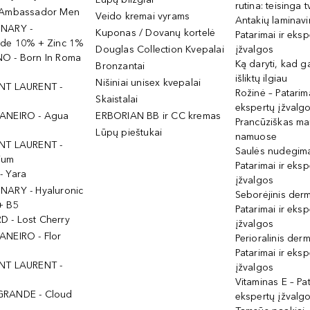
rutina: teisinga 
 Ambassador Men
Veido kremai vyrams
Antakių laminav
INARY -
Kuponas / Dovanų kortelė
Patarimai ir eksp
ide 10% + Zinc 1%
Douglas Collection Kvepalai
įžvalgos
O - Born In Roma
Ką daryti, kad 
Bronzantai
išliktų ilgiau
Nišiniai unisex kvepalai
NT LAURENT -
Rožinė – Patarima
Skaistalai
ekspertų įžvalg
ANEIRO - Agua
ERBORIAN BB ir CC kremas
Prancūziškas ma
Lūpų pieštukai
namuose
NT LAURENT -
Saulės nudegima
ium
Patarimai ir eksp
- Yara
įžvalgos
NARY - Hyaluronic
Seborėjinis derm
+ B5
Patarimai ir eksp
 - Lost Cherry
įžvalgos
ANEIRO - Flor
Perioralinis derm
Patarimai ir eksp
NT LAURENT -
įžvalgos
Vitaminas E – Pat
GRANDE - Cloud
ekspertų įžvalg