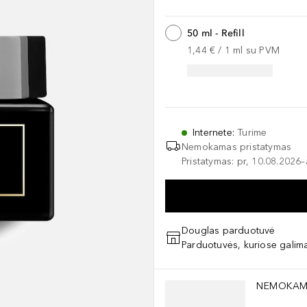
50 ml - Refill
1,44 €
 / 
1
ml
su PVM
Internete
:
Turime
Nemokamas pristatymas
Pristatymas: pr, 10.08.2026
Douglas parduotuvė
Parduotuvės, kuriose galima
Praleisti slankiklį
NEMOKAM