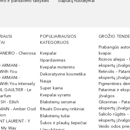
kimo ir pardavimo taisyklės
Slapukų nustatymai
RIAUSI
POPULIARIAUSIOS
GROŽIO TENDE
AI
KATEGORIJOS
Prabangūs auto
ANEIRO - Cheirosa
Kvepalai
kvapai
Ricinos aliejus – 
Išpardavimas
 ARMANI -
ekspertų įžvalg
Kvepalai moterims
 With You
Retinolis – Patari
Dekoratyvinė kosmetika
 ARMANI -
ekspertų įžvalg
Nauja
With You Intensely
Pigmentinės dė
Super kaina
L GAULTIER - Le
Patarimai ir eksp
Kvepalai vyrams
Parfum
įžvalgos
ISH - Eilish
Blakstienų serumai
Glicerinas – Pata
ekspertų įžvalg
MAIN - Amber Oud
Rituals Dovanų rinkiniai
Salicilo rūgštis –
ion
Blakstienų tušai
ekspertų įžvalg
NT LAURENT - Y
Šukos ir plaukų šepečiai
Veido odos prie
- My Way
Lūpų blizgiai