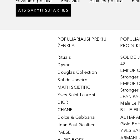
Privatumo politika
Rekvizitai
Atitikties politika
Pir
ATSISAKYTI SUTARTIES
POPULIARIAUSI PREKIŲ
POPULIA
ŽENKLAI
PRODUKT
Rituals
SOL DE J
48
Dyson
EMPORIO
Douglas Collection
Stronger
Sol de Janeiro
EMPORIO
MATH SCIETIFIC
Stronger 
Yves Saint Laurent
JEAN PAU
DIOR
Male Le 
CHANEL
BILLIE EIL
Dolce & Gabbana
AL HARA
Gold Edit
Jean Paul Gaultier
YVES SAI
PAESE
ARMANI 
HUGO BOSS