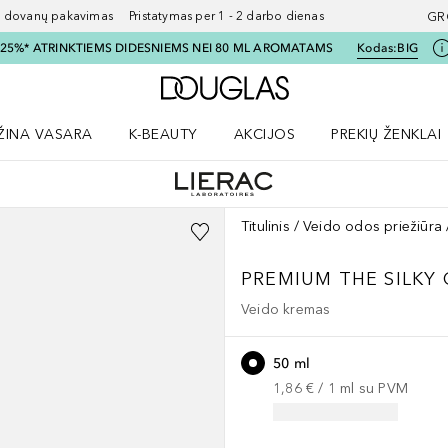
ovanų pakavimas Pristatymas per 1 - 2 darbo dienas
GR
I 25%* ATRINKTIEMS DIDESNIEMS NEI 80 ML AROMATAMS
Kodas:
BIG
Į Douglas pagrindinį pu
ŽINA VASARA
K-BEAUTY
AKCIJOS
PREKIŲ ŽENKLAI
meniu
aryti Amžina vasara meniu
Atidaryti AKCIJOS meniu
Atidaryti PREKIŲ 
Titulinis
Veido odos priežiūra
PREMIUM
THE SILKY
Veido kremas
50 ml
1,86 €
 / 
1
ml
su PVM