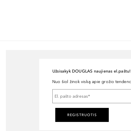
Užsisakyk DOUGLAS naujienas el.paštu!
Nuo šiol žinok viską apie grožio tendencij
El. pašto adresas
*
REGISTRUOTIS