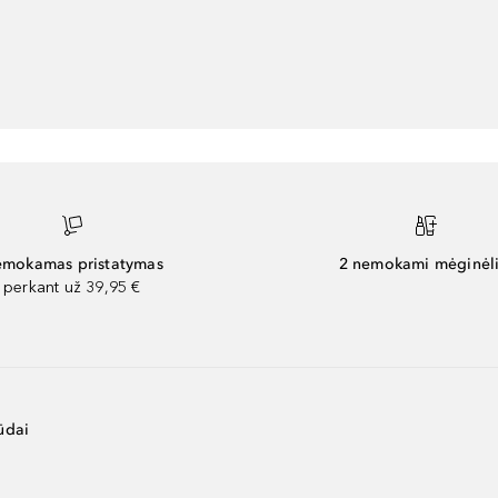
mokamas pristatymas
2 nemokami mėginėli
perkant už 39,95 €
ūdai