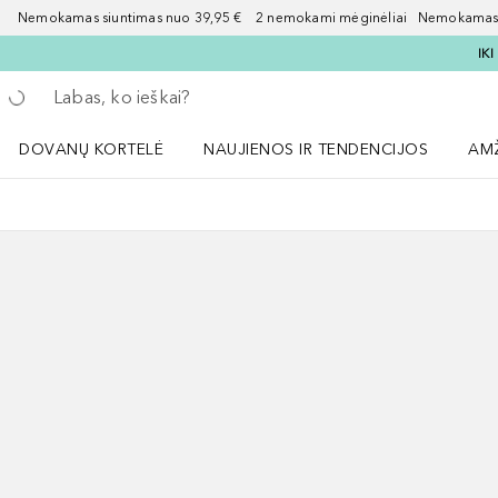
Nemokamas siuntimas nuo 39,95 € 2 nemokami mėginėliai Nemokamas d
IK
Grįžk atgal
Vykdykite paiešką
DOVANŲ KORTELĖ
NAUJIENOS IR TENDENCIJOS
AM
Atidaryti NAUJIENOS IR TENDENCIJOS 
Atid