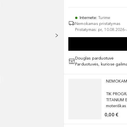
Internete
:
Turime
Nemokamas pristatymas
Pristatymas: pr, 10.08.2026
Douglas parduotuvė
Parduotuvės, kuriose galima
Praleisti slankiklį
NEMOKAM
TIK PROGR
TITANIUM 
moteriškas
0,00 €