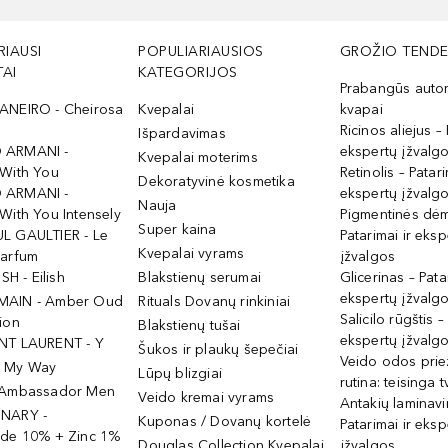
RIAUSI
POPULIARIAUSIOS
GROŽIO TENDE
AI
KATEGORIJOS
Prabangūs auto
ANEIRO - Cheirosa
Kvepalai
kvapai
Ricinos aliejus – 
Išpardavimas
 ARMANI -
ekspertų įžvalg
Kvepalai moterims
 With You
Retinolis – Patari
Dekoratyvinė kosmetika
 ARMANI -
ekspertų įžvalg
Nauja
With You Intensely
Pigmentinės dė
Super kaina
L GAULTIER - Le
Patarimai ir eksp
Kvepalai vyrams
Parfum
įžvalgos
ISH - Eilish
Blakstienų serumai
Glicerinas – Pata
ekspertų įžvalg
MAIN - Amber Oud
Rituals Dovanų rinkiniai
Salicilo rūgštis –
ion
Blakstienų tušai
ekspertų įžvalg
NT LAURENT - Y
Šukos ir plaukų šepečiai
Veido odos prie
- My Way
Lūpų blizgiai
rutina: teisinga 
 Ambassador Men
Veido kremai vyrams
Antakių laminav
INARY -
Kuponas / Dovanų kortelė
Patarimai ir eksp
ide 10% + Zinc 1%
Douglas Collection Kvepalai
įžvalgos