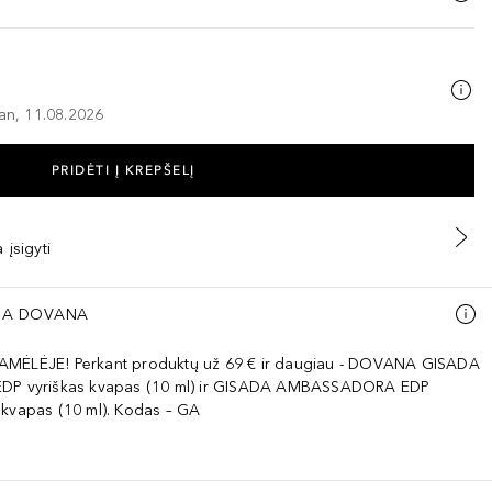
–an, 11.08.2026
PRIDĖTI Į KREPŠELĮ
 įsigyti
A DOVANA
AMĖLĖJE! Perkant produktų už 69 € ir daugiau - DOVANA GISADA
EDP vyriškas kvapas (10 ml) ir GISADA AMBASSADORA EDP
 kvapas (10 ml). Kodas – GA