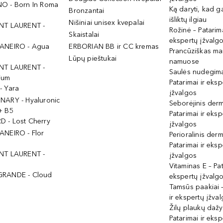
O - Born In Roma
Ką daryti, kad 
Bronzantai
išliktų ilgiau
Nišiniai unisex kvepalai
NT LAURENT -
Rožinė – Patarima
Skaistalai
ekspertų įžvalg
ANEIRO - Agua
ERBORIAN BB ir CC kremas
Prancūziškas ma
Lūpų pieštukai
namuose
NT LAURENT -
Saulės nudegima
ium
Patarimai ir eksp
- Yara
įžvalgos
NARY - Hyaluronic
Seborėjinis derm
+ B5
Patarimai ir eksp
 - Lost Cherry
įžvalgos
ANEIRO - Flor
Perioralinis derm
Patarimai ir eksp
NT LAURENT -
įžvalgos
Vitaminas E – Pat
GRANDE - Cloud
ekspertų įžvalg
Tamsūs paakiai –
ir ekspertų įžva
Žilų plaukų daž
Patarimai ir eksp