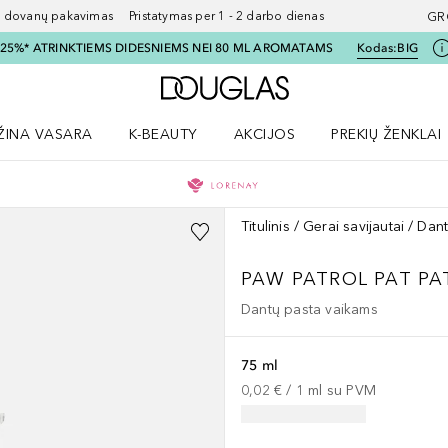
ovanų pakavimas Pristatymas per 1 - 2 darbo dienas
GR
I 25%* ATRINKTIEMS DIDESNIEMS NEI 80 ML AROMATAMS
Kodas:
BIG
Į Douglas pagrindinį pu
ŽINA VASARA
K-BEAUTY
AKCIJOS
PREKIŲ ŽENKLAI
meniu
aryti Amžina vasara meniu
Atidaryti AKCIJOS meniu
Atidaryti PREKIŲ 
Titulinis
Gerai savijautai
Dant
PAW PATROL
PAT PA
Dantų pasta vaikams
75 ml
0,02 €
 / 
1
ml
su PVM