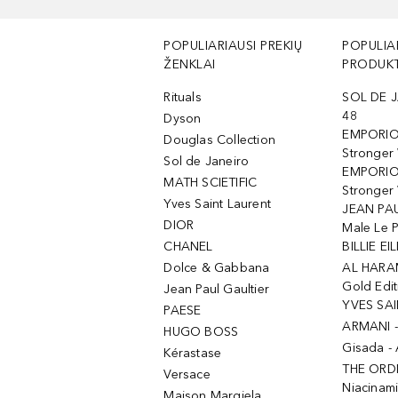
POPULIARIAUSI PREKIŲ
POPULIA
ŽENKLAI
PRODUKT
Rituals
SOL DE J
48
Dyson
EMPORIO
Douglas Collection
Stronger
Sol de Janeiro
EMPORIO
MATH SCIETIFIC
Stronger 
Yves Saint Laurent
JEAN PAU
DIOR
Male Le 
CHANEL
BILLIE EIL
Dolce & Gabbana
AL HARA
Gold Edit
Jean Paul Gaultier
YVES SAI
PAESE
ARMANI 
HUGO BOSS
Gisada -
Kérastase
THE ORD
Versace
Niacinam
Maison Margiela