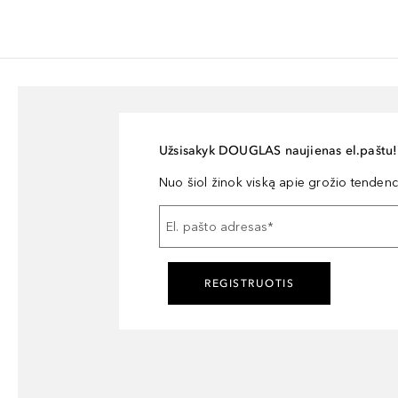
Užsisakyk DOUGLAS naujienas el.paštu!
Nuo šiol žinok viską apie grožio tendencij
El. pašto adresas
*
REGISTRUOTIS