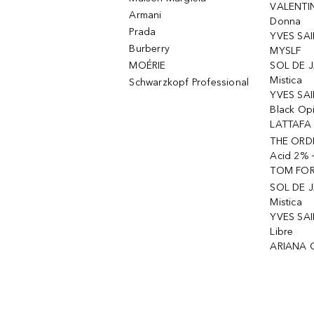
VALENTIN
Armani
Donna
Prada
YVES SAI
Burberry
MYSLF
MOÉRIE
SOL DE J
Mistica
Schwarzkopf Professional
YVES SAI
Black Op
LATTAFA 
THE ORDI
Acid 2% 
TOM FORD
SOL DE J
Mistica
YVES SAI
Libre
ARIANA 