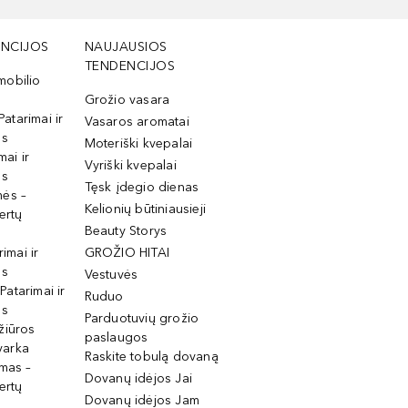
NCIJOS
NAUJAUSIOS
TENDENCIJOS
mobilio
Grožio vasara
Patarimai ir
Vasaros aromatai
os
Moteriški kvepalai
mai ir
Vyriški kvepalai
os
Tęsk įdegio dienas
mės –
Kelionių būtiniausieji
ertų
Beauty Storys
rimai ir
GROŽIO HITAI
os
Vestuvės
 Patarimai ir
Ruduo
os
Parduotuvių grožio
žiūros
paslaugos
tvarka
Raskite tobulą dovaną
imas –
Dovanų idėjos Jai
ertų
Dovanų idėjos Jam