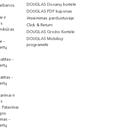
DOUGLAS Dovanų kortelė
garbanos
DOUGLAS PDF kuponas
i ir
Atsiėmimas parduotuvėje
os
Click & Return
nikiūras
DOUGLAS Grožio Kortelė
DOUGLAS Mobilioji
i –
programėlė
ertų
atitas –
ertų
atitas –
ertų
arimai ir
os
 Patarimai
lgos
ymas –
ertų