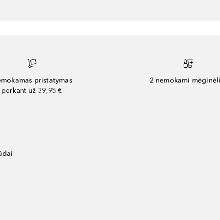
mokamas pristatymas
2 nemokami mėginėli
perkant už 39,95 €
ūdai