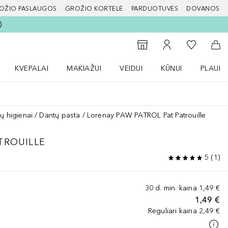
OŽIO PASLAUGOS
GROŽIO KORTELĖ
PARDUOTUVĖS
DOVANOS
slapį
Į mano nor
Į parduotuvių paiešką
Į mano paskyrą
Į kr
KVEPALAI
MAKIAŽUI
VEIDUI
KŪNUI
PLAUK
ŽENKLAI meniu
Atidaryti Kvepalai meniu
Atidaryti MAKIAŽUI meniu
Atidaryti VEIDUI meniu
Atidaryti KŪNUI men
Atidaryt
ų higienai
Dantų pasta
Lorenay PAW PATROL Pat Patrouille
TROUILLE
5
(
1
)
30 d. min. kaina
1,49 €
1,49 €
Reguliari kaina
2,49 €