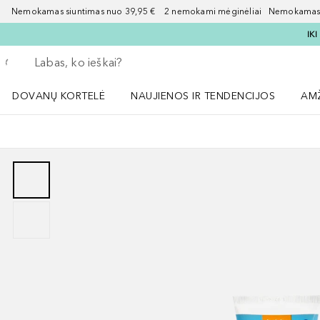
Nemokamas siuntimas nuo 39,95 € 2 nemokami mėginėliai Nemokamas d
IK
Grįžk atgal
Vykdykite paiešką
DOVANŲ KORTELĖ
NAUJIENOS IR TENDENCIJOS
AM
Atidaryti NAUJIENOS IR TENDENCIJOS 
Atid