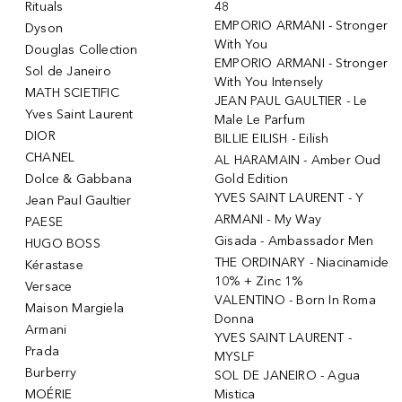
Rituals
48
EMPORIO ARMANI - Stronger
Dyson
With You
Douglas Collection
EMPORIO ARMANI - Stronger
Sol de Janeiro
With You Intensely
MATH SCIETIFIC
JEAN PAUL GAULTIER - Le
Yves Saint Laurent
Male Le Parfum
DIOR
BILLIE EILISH - Eilish
CHANEL
AL HARAMAIN - Amber Oud
Dolce & Gabbana
Gold Edition
YVES SAINT LAURENT - Y
Jean Paul Gaultier
ARMANI - My Way
PAESE
Gisada - Ambassador Men
HUGO BOSS
THE ORDINARY - Niacinamide
Kérastase
10% + Zinc 1%
Versace
VALENTINO - Born In Roma
Maison Margiela
Donna
Armani
YVES SAINT LAURENT -
Prada
MYSLF
Burberry
SOL DE JANEIRO - Agua
MOÉRIE
Mistica