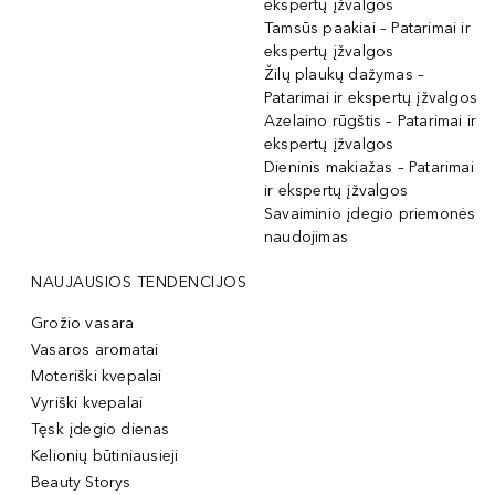
ekspertų įžvalgos
Tamsūs paakiai – Patarimai ir
ekspertų įžvalgos
Žilų plaukų dažymas –
Patarimai ir ekspertų įžvalgos
Azelaino rūgštis – Patarimai ir
ekspertų įžvalgos
Dieninis makiažas – Patarimai
ir ekspertų įžvalgos
Savaiminio įdegio priemonės
naudojimas
NAUJAUSIOS TENDENCIJOS
Grožio vasara
Vasaros aromatai
Moteriški kvepalai
Vyriški kvepalai
Tęsk įdegio dienas
Kelionių būtiniausieji
Beauty Storys