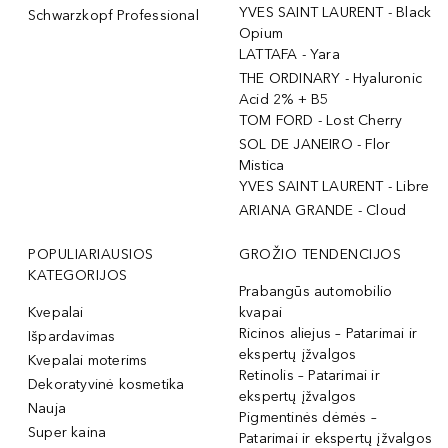
YVES SAINT LAURENT - Black
Schwarzkopf Professional
Opium
LATTAFA - Yara
THE ORDINARY - Hyaluronic
Acid 2% + B5
TOM FORD - Lost Cherry
SOL DE JANEIRO - Flor
Mistica
YVES SAINT LAURENT - Libre
ARIANA GRANDE - Cloud
POPULIARIAUSIOS
GROŽIO TENDENCIJOS
KATEGORIJOS
Prabangūs automobilio
Kvepalai
kvapai
Ricinos aliejus – Patarimai ir
Išpardavimas
ekspertų įžvalgos
Kvepalai moterims
Retinolis – Patarimai ir
Dekoratyvinė kosmetika
ekspertų įžvalgos
Nauja
Pigmentinės dėmės –
Super kaina
Patarimai ir ekspertų įžvalgos