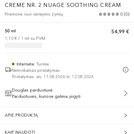
CREME NR. 2
NUAGE SOOTHING CREAM
Priemonė nuo senėjimo žymių
0
(
0
)
50 ml
54,99 €
1,10 €
 / 
1
ml
su PVM
Internete
:
Turime
Nemokamas pristatymas
Pristatymas: an, 11.08.2026–tr, 12.08.2026
Douglas parduotuvė
Parduotuvės, kuriose galima įsigyti
PRIDĖTI Į KREPŠELĮ
APIE PRODUKTĄ
KAIP NAUDOTI