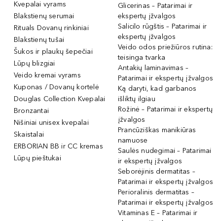
Kvepalai vyrams
Glicerinas – Patarimai ir
Blakstienų serumai
ekspertų įžvalgos
Salicilo rūgštis – Patarimai ir
Rituals Dovanų rinkiniai
ekspertų įžvalgos
Blakstienų tušai
Veido odos priežiūros rutina:
Šukos ir plaukų šepečiai
teisinga tvarka
Lūpų blizgiai
Antakių laminavimas –
Veido kremai vyrams
Patarimai ir ekspertų įžvalgos
Kuponas / Dovanų kortelė
Ką daryti, kad garbanos
Douglas Collection Kvepalai
išliktų ilgiau
Rožinė – Patarimai ir ekspertų
Bronzantai
įžvalgos
Nišiniai unisex kvepalai
Prancūziškas manikiūras
Skaistalai
namuose
ERBORIAN BB ir CC kremas
Saulės nudegimai – Patarimai
Lūpų pieštukai
ir ekspertų įžvalgos
Seborėjinis dermatitas –
Patarimai ir ekspertų įžvalgos
Perioralinis dermatitas –
Patarimai ir ekspertų įžvalgos
Vitaminas E – Patarimai ir