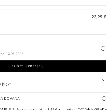
22,99 €
–pr, 10.08.2026
PRIDĖTI Į KREPŠELĮ
 įsigyti
A DOVANA
AMĖLĖJE! Perkant produktų už 69 € ir daugiau - DOVANA GISADA