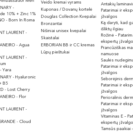
 Ambassador Men
Veido kremai vyrams
Antakių laminav
INARY -
Kuponas / Dovanų kortelė
Patarimai ir eksp
ide 10% + Zinc 1%
Douglas Collection Kvepalai
įžvalgos
O - Born In Roma
Ką daryti, kad 
Bronzantai
išliktų ilgiau
Nišiniai unisex kvepalai
NT LAURENT -
Rožinė – Patarima
Skaistalai
ekspertų įžvalg
ANEIRO - Agua
ERBORIAN BB ir CC kremas
Prancūziškas ma
Lūpų pieštukai
namuose
NT LAURENT -
Saulės nudegima
ium
Patarimai ir eksp
- Yara
įžvalgos
NARY - Hyaluronic
Seborėjinis derm
+ B5
Patarimai ir eksp
 - Lost Cherry
įžvalgos
ANEIRO - Flor
Perioralinis derm
Patarimai ir eksp
NT LAURENT -
įžvalgos
Vitaminas E – Pat
GRANDE - Cloud
ekspertų įžvalg
Tamsūs paakiai –