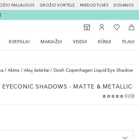
OŽIO PASLAUGOS
GROŽIO KORTELĖ
PARDUOTUVĖS
DOVANOS
slapį
Į mano nor
Į parduotuvių paiešką
Į mano paskyrą
Į kr
KVEPALAI
MAKIAŽUI
VEIDUI
KŪNUI
PLAUK
ŽENKLAI meniu
Atidaryti Kvepalai meniu
Atidaryti MAKIAŽUI meniu
Atidaryti VEIDUI meniu
Atidaryti KŪNUI men
Atidaryt
ka
Akims
Akių šešėliai
Gosh Copenhagen Liquid Eye Shadow Eye
 EYECONIC SHADOWS - MATTE & METALLIC
0
(
0
)