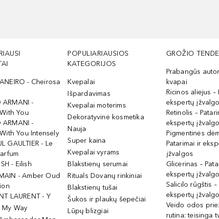
RIAUSI
POPULIARIAUSIOS
GROŽIO TENDE
AI
KATEGORIJOS
Prabangūs auto
ANEIRO - Cheirosa
Kvepalai
kvapai
Ricinos aliejus – 
Išpardavimas
 ARMANI -
ekspertų įžvalg
Kvepalai moterims
 With You
Retinolis – Patari
Dekoratyvinė kosmetika
 ARMANI -
ekspertų įžvalg
Nauja
With You Intensely
Pigmentinės dė
Super kaina
L GAULTIER - Le
Patarimai ir eksp
Kvepalai vyrams
Parfum
įžvalgos
ISH - Eilish
Blakstienų serumai
Glicerinas – Pata
ekspertų įžvalg
MAIN - Amber Oud
Rituals Dovanų rinkiniai
Salicilo rūgštis –
ion
Blakstienų tušai
ekspertų įžvalg
NT LAURENT - Y
Šukos ir plaukų šepečiai
Veido odos prie
- My Way
Lūpų blizgiai
rutina: teisinga 