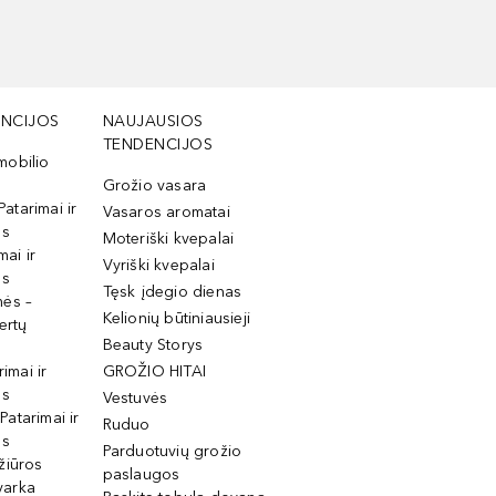
NCIJOS
NAUJAUSIOS
TENDENCIJOS
mobilio
Grožio vasara
Patarimai ir
Vasaros aromatai
os
Moteriški kvepalai
mai ir
Vyriški kvepalai
os
Tęsk įdegio dienas
mės –
Kelionių būtiniausieji
ertų
Beauty Storys
rimai ir
GROŽIO HITAI
os
Vestuvės
 Patarimai ir
Ruduo
os
Parduotuvių grožio
žiūros
paslaugos
tvarka