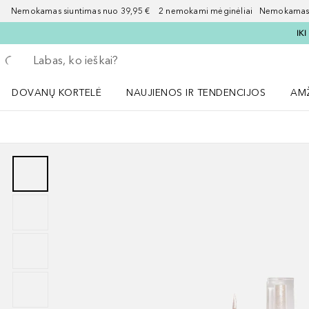
Nemokamas siuntimas nuo 39,95 € 2 nemokami mėginėliai Nemokamas d
IK
Grįžk atgal
Vykdykite paiešką
DOVANŲ KORTELĖ
NAUJIENOS IR TENDENCIJOS
AM
Atidaryti NAUJIENOS IR TENDENCIJOS 
Atid