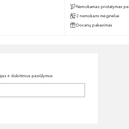
Nemokamas pristatymas per
2 nemokami mėginėliai
Dovanų pakavimas
as ir išskirtinius pasiūlymus