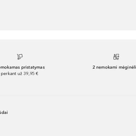
mokamas pristatymas
2 nemokami mėginėli
perkant už 39,95 €
ūdai