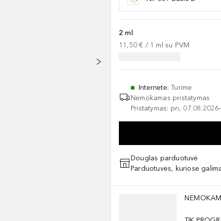
2 ml
11,50 €
 / 
1
ml
su PVM
Internete
:
Turime
Nemokamas pristatymas
Pristatymas: pn, 07.08.2026
Douglas parduotuvė
Parduotuvės, kuriose galima
Praleisti slankiklį
NEMOKAM
TIK PROGR