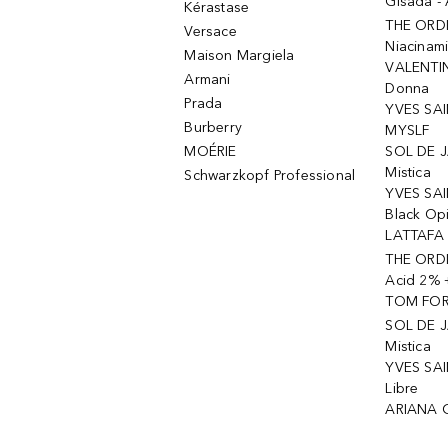
Gisada -
Kérastase
THE ORD
Versace
Niacinam
Maison Margiela
VALENTIN
Armani
Donna
Prada
YVES SAI
Burberry
MYSLF
MOÉRIE
SOL DE J
Mistica
Schwarzkopf Professional
YVES SAI
Black Op
LATTAFA 
THE ORDI
Acid 2% 
TOM FORD
SOL DE J
Mistica
YVES SAI
Libre
ARIANA 