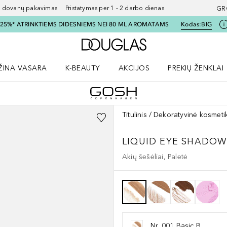
ovanų pakavimas Pristatymas per 1 - 2 darbo dienas
GR
I 25%* ATRINKTIEMS DIDESNIEMS NEI 80 ML AROMATAMS
Kodas:
BIG
Į Douglas pagrindinį pu
ŽINA VASARA
K-BEAUTY
AKCIJOS
PREKIŲ ŽENKLAI
meniu
aryti Amžina vasara meniu
Atidaryti AKCIJOS meniu
Atidaryti PREKIŲ 
Titulinis
Dekoratyvinė kosmeti
LIQUID EYE SHADOW
Akių šešėliai, Paletė
Nr. 001 Basic B