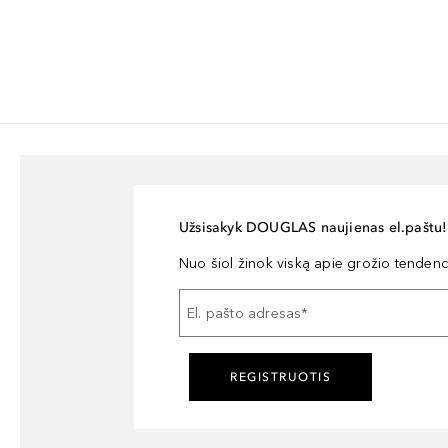
Užsisakyk DOUGLAS naujienas el.paštu!
Nuo šiol žinok viską apie grožio tendencij
El. pašto adresas
*
REGISTRUOTIS