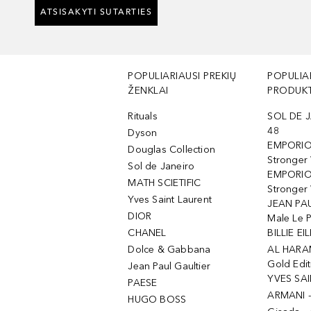
ATSISAKYTI SUTARTIES
POPULIARIAUSI PREKIŲ
POPULIA
ŽENKLAI
PRODUKT
Rituals
SOL DE J
48
Dyson
EMPORIO
Douglas Collection
Stronger
Sol de Janeiro
EMPORIO
MATH SCIETIFIC
Stronger 
Yves Saint Laurent
JEAN PAU
DIOR
Male Le 
CHANEL
BILLIE EIL
Dolce & Gabbana
AL HARA
Gold Edit
Jean Paul Gaultier
YVES SAI
PAESE
ARMANI 
HUGO BOSS