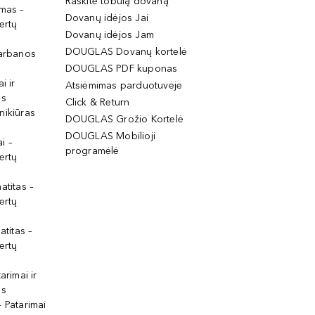
Raskite tobulą dovaną
imas –
Dovanų idėjos Jai
ertų
Dovanų idėjos Jam
DOUGLAS Dovanų kortelė
garbanos
DOUGLAS PDF kuponas
i ir
Atsiėmimas parduotuvėje
os
Click & Return
nikiūras
DOUGLAS Grožio Kortelė
DOUGLAS Mobilioji
i –
programėlė
ertų
atitas –
ertų
atitas –
ertų
arimai ir
os
 Patarimai