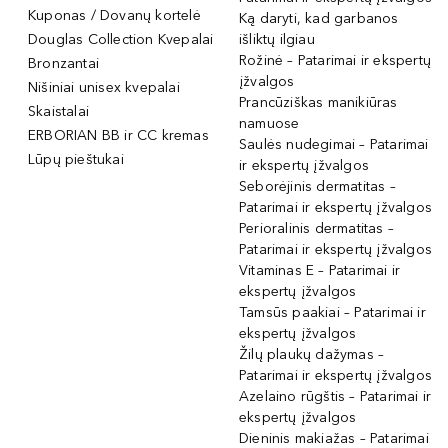
Kuponas / Dovanų kortelė
Ką daryti, kad garbanos
Douglas Collection Kvepalai
išliktų ilgiau
Rožinė – Patarimai ir ekspertų
Bronzantai
įžvalgos
Nišiniai unisex kvepalai
Prancūziškas manikiūras
Skaistalai
namuose
ERBORIAN BB ir CC kremas
Saulės nudegimai – Patarimai
Lūpų pieštukai
ir ekspertų įžvalgos
Seborėjinis dermatitas –
Patarimai ir ekspertų įžvalgos
Perioralinis dermatitas –
Patarimai ir ekspertų įžvalgos
Vitaminas E – Patarimai ir
ekspertų įžvalgos
Tamsūs paakiai – Patarimai ir
ekspertų įžvalgos
Žilų plaukų dažymas –
Patarimai ir ekspertų įžvalgos
Azelaino rūgštis – Patarimai ir
ekspertų įžvalgos
Dieninis makiažas – Patarimai