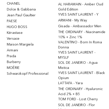
CHANEL
AL HARAMAIN - Amber Oud
Dolce & Gabbana
Gold Edition
YVES SAINT LAURENT - Y
Jean Paul Gaultier
ARMANI - My Way
PAESE
Gisada - Ambassador Men
HUGO BOSS
THE ORDINARY - Niacinamide
Kérastase
10% + Zinc 1%
Versace
VALENTINO - Born In Roma
Maison Margiela
Donna
Armani
YVES SAINT LAURENT -
Prada
MYSLF
Burberry
SOL DE JANEIRO - Agua
MOÉRIE
Mistica
YVES SAINT LAURENT - Black
Schwarzkopf Professional
Opium
LATTAFA - Yara
THE ORDINARY - Hyaluronic
Acid 2% + B5
TOM FORD - Lost Cherry
SOL DE JANEIRO - Flor