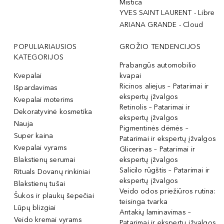
Mistica
YVES SAINT LAURENT - Libre
ARIANA GRANDE - Cloud
POPULIARIAUSIOS
GROŽIO TENDENCIJOS
KATEGORIJOS
Prabangūs automobilio
Kvepalai
kvapai
Ricinos aliejus – Patarimai ir
Išpardavimas
ekspertų įžvalgos
Kvepalai moterims
Retinolis – Patarimai ir
Dekoratyvinė kosmetika
ekspertų įžvalgos
Nauja
Pigmentinės dėmės –
Super kaina
Patarimai ir ekspertų įžvalgos
Kvepalai vyrams
Glicerinas – Patarimai ir
Blakstienų serumai
ekspertų įžvalgos
Salicilo rūgštis – Patarimai ir
Rituals Dovanų rinkiniai
ekspertų įžvalgos
Blakstienų tušai
Veido odos priežiūros rutina:
Šukos ir plaukų šepečiai
teisinga tvarka
Lūpų blizgiai
Antakių laminavimas –
Veido kremai vyrams
Patarimai ir ekspertų įžvalgos