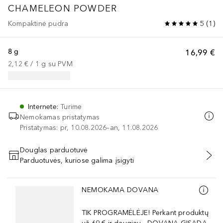
CHAMELEON POWDER
Kompaktinė pudra
5
(
1
)
8 g
16,99 €
2,12 €
 / 
1
g
su PVM
Internete
:
Turime
Nemokamas pristatymas
Pristatymas: pr, 10.08.2026–an, 11.08.2026
Douglas parduotuvė
Parduotuvės, kuriose galima įsigyti
PRIDĖTI Į KREPŠELĮ
Praleisti slankiklį
NEMOKAMA DOVANA
TIK PROGRAMĖLĖJE! Perkant produktų