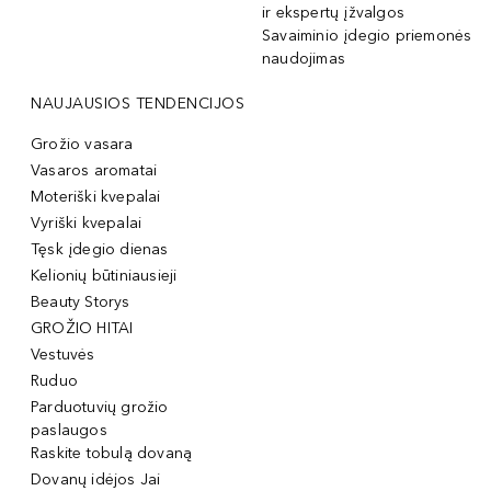
ir ekspertų įžvalgos
Savaiminio įdegio priemonės
naudojimas
NAUJAUSIOS TENDENCIJOS
Grožio vasara
Vasaros aromatai
Moteriški kvepalai
Vyriški kvepalai
Tęsk įdegio dienas
Kelionių būtiniausieji
Beauty Storys
GROŽIO HITAI
Vestuvės
Ruduo
Parduotuvių grožio
paslaugos
Raskite tobulą dovaną
Dovanų idėjos Jai