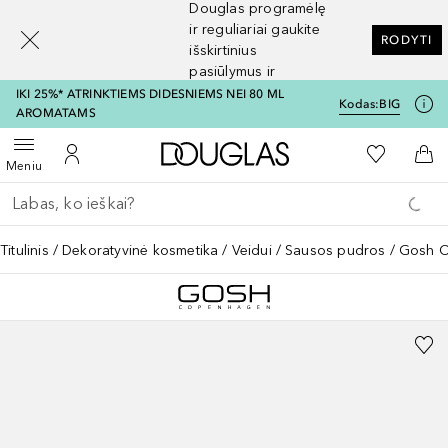
Douglas programėlę
[navigation.slideout.screenreader]
ir reguliariai gaukite
RODYTI
išskirtinius
pasiūlymus ir
nuolaidas
IKI 25%* ATRINKTIEMS DIDESNIEMS NEI 80 ML
Kodas:
BIG
AROMATAMS
Į Douglas pagrindinį pu
Į mano nor
Atidaryti meniu
Į mano paskyrą
Į kr
Meniu
Grįžk atgal
Vykdykite paiešką
Titulinis
Dekoratyvinė kosmetika
Veidui
Sausos pudros
Gosh C