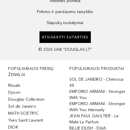
Atitikties politika
Pirkimo ir pardavimo taisyklės
Slapukų nustatymai
ATSISAKYTI SUTARTIES
©
2026
UAB "DOUGLAS LT"
POPULIARIAUSI PREKIŲ
POPULIARIAUSI PRODUKTAI
ŽENKLAI
SOL DE JANEIRO - Cheirosa
Rituals
48
EMPORIO ARMANI - Stronger
Dyson
With You
Douglas Collection
EMPORIO ARMANI - Stronger
Sol de Janeiro
With You Intensely
MATH SCIETIFIC
JEAN PAUL GAULTIER - Le
Yves Saint Laurent
Male Le Parfum
DIOR
BILLIE EILISH - Eilish