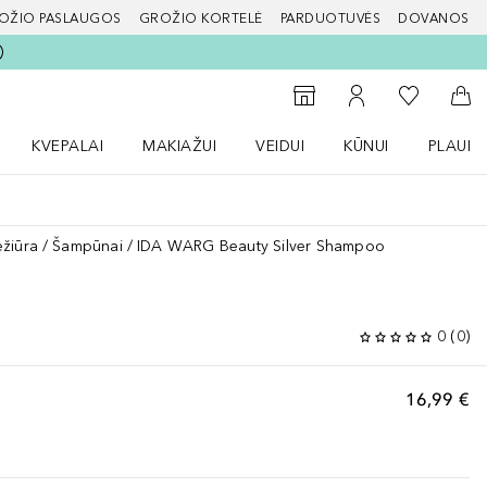
OŽIO PASLAUGOS
GROŽIO KORTELĖ
PARDUOTUVĖS
DOVANOS
slapį
Į mano nor
Į parduotuvių paiešką
Į mano paskyrą
Į kr
KVEPALAI
MAKIAŽUI
VEIDUI
KŪNUI
PLAUK
ŽENKLAI meniu
Atidaryti Kvepalai meniu
Atidaryti MAKIAŽUI meniu
Atidaryti VEIDUI meniu
Atidaryti KŪNUI men
Atidaryt
ežiūra
Šampūnai
IDA WARG Beauty Silver Shampoo
0
(
0
)
16,99 €