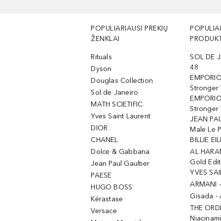
POPULIARIAUSI PREKIŲ
POPULIA
ŽENKLAI
PRODUKT
Rituals
SOL DE J
48
Dyson
EMPORIO
Douglas Collection
Stronger
Sol de Janeiro
EMPORIO
MATH SCIETIFIC
Stronger 
Yves Saint Laurent
JEAN PAU
DIOR
Male Le 
CHANEL
BILLIE EIL
Dolce & Gabbana
AL HARA
Gold Edit
Jean Paul Gaultier
YVES SAI
PAESE
ARMANI 
HUGO BOSS
Gisada -
Kérastase
THE ORD
Versace
Niacinam