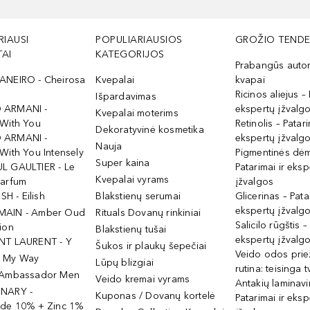
RIAUSI
POPULIARIAUSIOS
GROŽIO TENDE
AI
KATEGORIJOS
Prabangūs auto
ANEIRO - Cheirosa
Kvepalai
kvapai
Ricinos aliejus – 
Išpardavimas
 ARMANI -
ekspertų įžvalg
Kvepalai moterims
 With You
Retinolis – Patari
Dekoratyvinė kosmetika
 ARMANI -
ekspertų įžvalg
Nauja
With You Intensely
Pigmentinės dė
Super kaina
L GAULTIER - Le
Patarimai ir eksp
Kvepalai vyrams
Parfum
įžvalgos
ISH - Eilish
Blakstienų serumai
Glicerinas – Pata
ekspertų įžvalg
MAIN - Amber Oud
Rituals Dovanų rinkiniai
Salicilo rūgštis –
ion
Blakstienų tušai
ekspertų įžvalg
NT LAURENT - Y
Šukos ir plaukų šepečiai
Veido odos prie
- My Way
Lūpų blizgiai
rutina: teisinga 
 Ambassador Men
Veido kremai vyrams
Antakių laminav
INARY -
Kuponas / Dovanų kortelė
Patarimai ir eksp
ide 10% + Zinc 1%