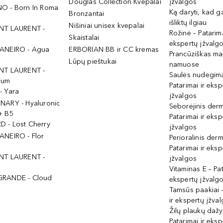
Douglas Collection Kvepalai
įžvalgos
O - Born In Roma
Ką daryti, kad 
Bronzantai
išliktų ilgiau
Nišiniai unisex kvepalai
NT LAURENT -
Rožinė – Patarima
Skaistalai
ekspertų įžvalg
ANEIRO - Agua
ERBORIAN BB ir CC kremas
Prancūziškas ma
Lūpų pieštukai
namuose
NT LAURENT -
Saulės nudegima
ium
Patarimai ir eksp
- Yara
įžvalgos
NARY - Hyaluronic
Seborėjinis derm
+ B5
Patarimai ir eksp
 - Lost Cherry
įžvalgos
ANEIRO - Flor
Perioralinis derm
Patarimai ir eksp
NT LAURENT -
įžvalgos
Vitaminas E – Pat
GRANDE - Cloud
ekspertų įžvalg
Tamsūs paakiai –
ir ekspertų įžva
Žilų plaukų daž
Patarimai ir eksp