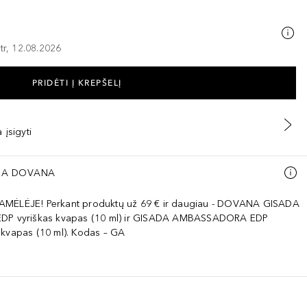
tr, 12.08.2026
PRIDĖTI Į KREPŠELĮ
 įsigyti
A DOVANA
AMĖLĖJE! Perkant produktų už 69 € ir daugiau - DOVANA GISADA
EDP vyriškas kvapas (10 ml) ir GISADA AMBASSADORA EDP
 kvapas (10 ml). Kodas – GA