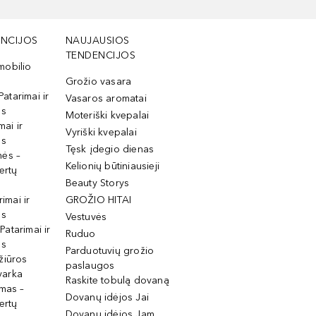
NCIJOS
NAUJAUSIOS
TENDENCIJOS
mobilio
Grožio vasara
Patarimai ir
Vasaros aromatai
os
Moteriški kvepalai
mai ir
Vyriški kvepalai
os
Tęsk įdegio dienas
mės –
Kelionių būtiniausieji
ertų
Beauty Storys
rimai ir
GROŽIO HITAI
os
Vestuvės
 Patarimai ir
Ruduo
os
Parduotuvių grožio
žiūros
paslaugos
tvarka
Raskite tobulą dovaną
imas –
Dovanų idėjos Jai
ertų
Dovanų idėjos Jam