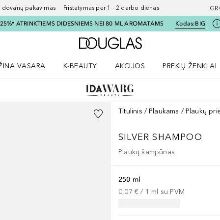
ovanų pakavimas Pristatymas per 1 - 2 darbo dienas
GR
I 25%* ATRINKTIEMS DIDESNIEMS NEI 80 ML AROMATAMS
Kodas:
BIG
Į Douglas pagrindinį pu
ŽINA VASARA
K-BEAUTY
AKCIJOS
PREKIŲ ŽENKLAI
meniu
aryti Amžina vasara meniu
Atidaryti AKCIJOS meniu
Atidaryti PREKIŲ 
Titulinis
Plaukams
Plaukų pri
SILVER SHAMPOO
Plaukų šampūnas
250 ml
0,07 €
 / 
1
ml
su PVM