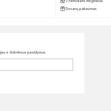
2 nemokami mėginėliai
Dovanų pakavimas
as ir išskirtinius pasiūlymus