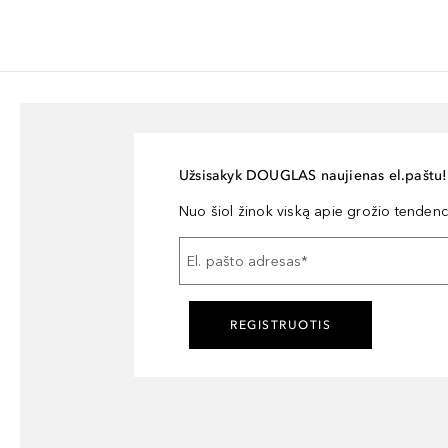
Užsisakyk DOUGLAS naujienas el.paštu!
Nuo šiol žinok viską apie grožio tendencij
El. pašto adresas
*
REGISTRUOTIS