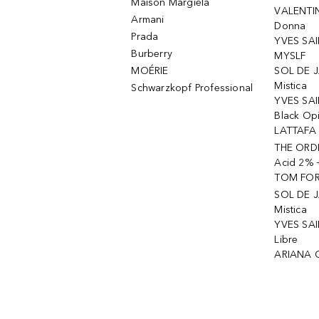
Maison Margiela
VALENTIN
Armani
Donna
Prada
YVES SAI
Burberry
MYSLF
MOÉRIE
SOL DE J
Mistica
Schwarzkopf Professional
YVES SAI
Black Op
LATTAFA 
THE ORDI
Acid 2% 
TOM FORD
SOL DE J
Mistica
YVES SAI
Libre
ARIANA 