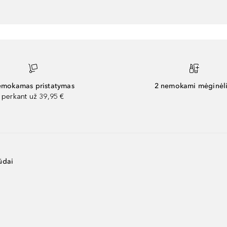
mokamas pristatymas
2 nemokami mėginėli
perkant už 39,95 €
ūdai