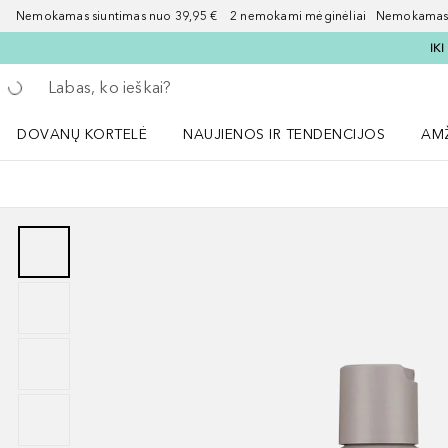
Nemokamas siuntimas nuo 39,95 € 2 nemokami mėginėliai Nemokamas d
IK
Grįžk atgal
Vykdykite paiešką
DOVANŲ KORTELĖ
NAUJIENOS IR TENDENCIJOS
AM
Atidaryti NAUJIENOS IR TENDENCIJOS 
Atid