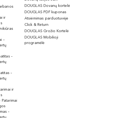
DOUGLAS Dovanų kortelė
garbanos
DOUGLAS PDF kuponas
i ir
Atsiėmimas parduotuvėje
os
Click & Return
nikiūras
DOUGLAS Grožio Kortelė
DOUGLAS Mobilioji
i –
programėlė
ertų
atitas –
ertų
atitas –
ertų
arimai ir
os
 Patarimai
lgos
ymas –
ertų