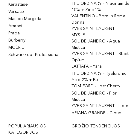
THE ORDINARY - Niacinamide
Kérastase
10% + Zinc 1%
Versace
VALENTINO - Born In Roma
Maison Margiela
Donna
Armani
YVES SAINT LAURENT -
Prada
MYSLF
Burberry
SOL DE JANEIRO - Agua
MOÉRIE
Mistica
YVES SAINT LAURENT - Black
Schwarzkopf Professional
Opium
LATTAFA - Yara
THE ORDINARY - Hyaluronic
Acid 2% + B5
TOM FORD - Lost Cherry
SOL DE JANEIRO - Flor
Mistica
YVES SAINT LAURENT - Libre
ARIANA GRANDE - Cloud
POPULIARIAUSIOS
GROŽIO TENDENCIJOS
KATEGORIJOS