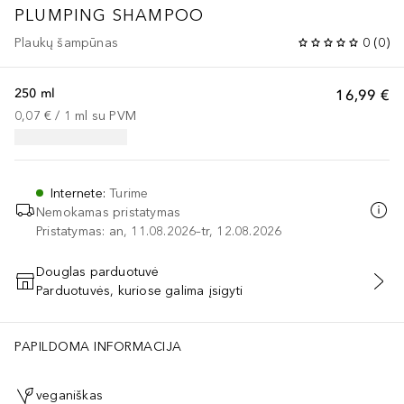
PLUMPING SHAMPOO
Plaukų šampūnas
0
(
0
)
250 ml
16,99 €
0,07 €
 / 
1
ml
su PVM
Internete
:
Turime
Nemokamas pristatymas
Pristatymas: an, 11.08.2026–tr, 12.08.2026
Douglas parduotuvė
Parduotuvės, kuriose galima įsigyti
PRIDĖTI Į KREPŠELĮ
PAPILDOMA INFORMACIJA
veganiškas