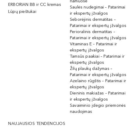
namuose
ERBORIAN BB ir CC kremas
Saulės nudegimai – Patarimai
Lūpų pieštukai
ir ekspertų įžvalgos
Seborėjinis dermatitas –
Patarimai ir ekspertų įžvalgos
Perioralinis dermatitas –
Patarimai ir ekspertų įžvalgos
Vitaminas E – Patarimai ir
ekspertų įžvalgos
Tamsūs paakiai – Patarimai ir
ekspertų įžvalgos
Žilų plaukų dažymas –
Patarimai ir ekspertų įžvalgos
Azelaino rūgštis – Patarimai ir
ekspertų įžvalgos
Dieninis makiažas – Patarimai
ir ekspertų įžvalgos
Savaiminio įdegio priemonės
naudojimas
NAUJAUSIOS TENDENCIJOS