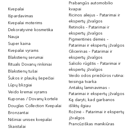
Prabangūs automobilio
Kvepalai
kvapai
Ricinos aliejus – Patarimai ir
Išpardavimas
ekspertų įžvalgos
Kvepalai moterims
Retinolis – Patarimai ir
Dekoratyvinė kosmetika
ekspertų įžvalgos
Nauja
Pigmentinės dėmės –
Super kaina
Patarimai ir ekspertų įžvalgos
Kvepalai vyrams
Glicerinas – Patarimai ir
Blakstienų serumai
ekspertų įžvalgos
Salicilo rūgštis – Patarimai ir
Rituals Dovanų rinkiniai
ekspertų įžvalgos
Blakstienų tušai
Veido odos priežiūros rutina:
Šukos ir plaukų šepečiai
teisinga tvarka
Lūpų blizgiai
Antakių laminavimas –
Veido kremai vyrams
Patarimai ir ekspertų įžvalgos
Kuponas / Dovanų kortelė
Ką daryti, kad garbanos
Douglas Collection Kvepalai
išliktų ilgiau
Rožinė – Patarimai ir ekspertų
Bronzantai
įžvalgos
Nišiniai unisex kvepalai
Prancūziškas manikiūras
Skaistalai