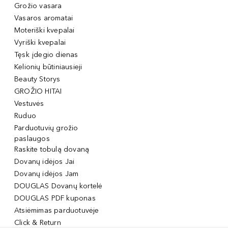
Grožio vasara
Vasaros aromatai
Moteriški kvepalai
Vyriški kvepalai
Tęsk įdegio dienas
Kelionių būtiniausieji
Beauty Storys
GROŽIO HITAI
Vestuvės
Ruduo
Parduotuvių grožio
paslaugos
Raskite tobulą dovaną
Dovanų idėjos Jai
Dovanų idėjos Jam
DOUGLAS Dovanų kortelė
DOUGLAS PDF kuponas
Atsiėmimas parduotuvėje
Click & Return