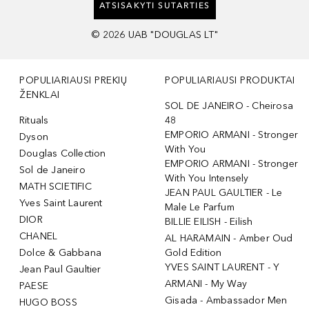
ATSISAKYTI SUTARTIES
©
2026
UAB "DOUGLAS LT"
POPULIARIAUSI PREKIŲ
POPULIARIAUSI PRODUKTAI
ŽENKLAI
SOL DE JANEIRO - Cheirosa
Rituals
48
EMPORIO ARMANI - Stronger
Dyson
With You
Douglas Collection
EMPORIO ARMANI - Stronger
Sol de Janeiro
With You Intensely
MATH SCIETIFIC
JEAN PAUL GAULTIER - Le
Yves Saint Laurent
Male Le Parfum
DIOR
BILLIE EILISH - Eilish
CHANEL
AL HARAMAIN - Amber Oud
Dolce & Gabbana
Gold Edition
YVES SAINT LAURENT - Y
Jean Paul Gaultier
ARMANI - My Way
PAESE
Gisada - Ambassador Men
HUGO BOSS