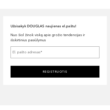
Užsisakyk DOUGLAS naujienas el.paštu!
Nuo šiol žinok viską apie grožio tendencijas ir
išskirtinius pasiūlymus
El. pašto adresas
*
REGISTRUOTIS