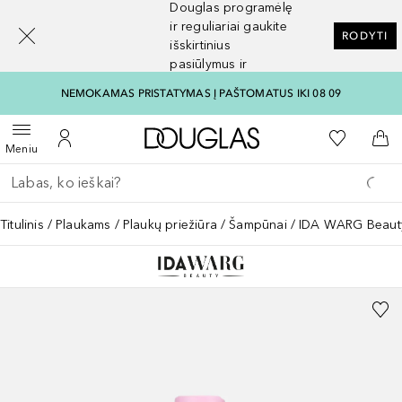
Douglas programėlę
[navigation.slideout.screenreader]
ir reguliariai gaukite
RODYTI
išskirtinius
pasiūlymus ir
nuolaidas
NEMOKAMAS PRISTATYMAS Į PAŠTOMATUS IKI 08 09
Į Douglas pagrindinį pu
Į mano nor
Atidaryti meniu
Į mano paskyrą
Į kr
Meniu
Grįžk atgal
Vykdykite paiešką
Titulinis
Plaukams
Plaukų priežiūra
Šampūnai
IDA WARG Beaut