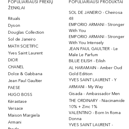
POPULIARIAUSI PREKIŲ
POPULIARIAUSI PRODUKTAI
ŽENKLAI
SOL DE JANEIRO - Cheirosa
Rituals
48
EMPORIO ARMANI - Stronger
Dyson
With You
Douglas Collection
EMPORIO ARMANI - Stronger
Sol de Janeiro
With You Intensely
MATH SCIETIFIC
JEAN PAUL GAULTIER - Le
Yves Saint Laurent
Male Le Parfum
DIOR
BILLIE EILISH - Eilish
CHANEL
AL HARAMAIN - Amber Oud
Dolce & Gabbana
Gold Edition
YVES SAINT LAURENT - Y
Jean Paul Gaultier
ARMANI - My Way
PAESE
Gisada - Ambassador Men
HUGO BOSS
THE ORDINARY - Niacinamide
Kérastase
10% + Zinc 1%
Versace
VALENTINO - Born In Roma
Maison Margiela
Donna
Armani
YVES SAINT LAURENT -