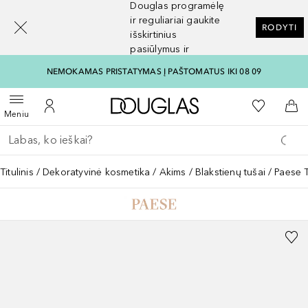
Douglas programėlę
[navigation.slideout.screenreader]
ir reguliariai gaukite
RODYTI
išskirtinius
pasiūlymus ir
nuolaidas
NEMOKAMAS PRISTATYMAS Į PAŠTOMATUS IKI 08 09
Į Douglas pagrindinį pu
Į mano nor
Atidaryti meniu
Į mano paskyrą
Į kr
Meniu
Grįžk atgal
Vykdykite paiešką
Titulinis
Dekoratyvinė kosmetika
Akims
Blakstienų tušai
Paese 