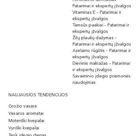
Patarimai ir ekspertų įžvalgos
Vitaminas E – Patarimai ir
ekspertų įžvalgos
Tamsūs paakiai – Patarimai ir
ekspertų įžvalgos
Žilų plaukų dažymas –
Patarimai ir ekspertų įžvalgos
Azelaino rūgštis – Patarimai ir
ekspertų įžvalgos
Dieninis makiažas – Patarimai
ir ekspertų įžvalgos
Savaiminio įdegio priemonės
naudojimas
NAUJAUSIOS TENDENCIJOS
Grožio vasara
Vasaros aromatai
Moteriški kvepalai
Vyriški kvepalai
Tęsk įdegio dienas