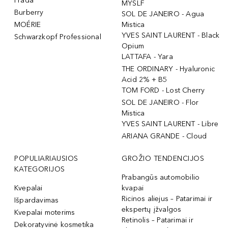
Prada
MYSLF
Burberry
SOL DE JANEIRO - Agua
MOÉRIE
Mistica
YVES SAINT LAURENT - Black
Schwarzkopf Professional
Opium
LATTAFA - Yara
THE ORDINARY - Hyaluronic
Acid 2% + B5
TOM FORD - Lost Cherry
SOL DE JANEIRO - Flor
Mistica
YVES SAINT LAURENT - Libre
ARIANA GRANDE - Cloud
POPULIARIAUSIOS
GROŽIO TENDENCIJOS
KATEGORIJOS
Prabangūs automobilio
Kvepalai
kvapai
Ricinos aliejus – Patarimai ir
Išpardavimas
ekspertų įžvalgos
Kvepalai moterims
Retinolis – Patarimai ir
Dekoratyvinė kosmetika