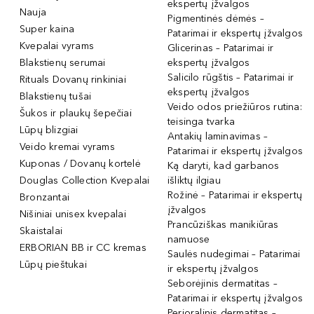
ekspertų įžvalgos
Nauja
Pigmentinės dėmės –
Super kaina
Patarimai ir ekspertų įžvalgos
Kvepalai vyrams
Glicerinas – Patarimai ir
Blakstienų serumai
ekspertų įžvalgos
Salicilo rūgštis – Patarimai ir
Rituals Dovanų rinkiniai
ekspertų įžvalgos
Blakstienų tušai
Veido odos priežiūros rutina:
Šukos ir plaukų šepečiai
teisinga tvarka
Lūpų blizgiai
Antakių laminavimas –
Veido kremai vyrams
Patarimai ir ekspertų įžvalgos
Kuponas / Dovanų kortelė
Ką daryti, kad garbanos
Douglas Collection Kvepalai
išliktų ilgiau
Rožinė – Patarimai ir ekspertų
Bronzantai
įžvalgos
Nišiniai unisex kvepalai
Prancūziškas manikiūras
Skaistalai
namuose
ERBORIAN BB ir CC kremas
Saulės nudegimai – Patarimai
Lūpų pieštukai
ir ekspertų įžvalgos
Seborėjinis dermatitas –
Patarimai ir ekspertų įžvalgos
Perioralinis dermatitas –