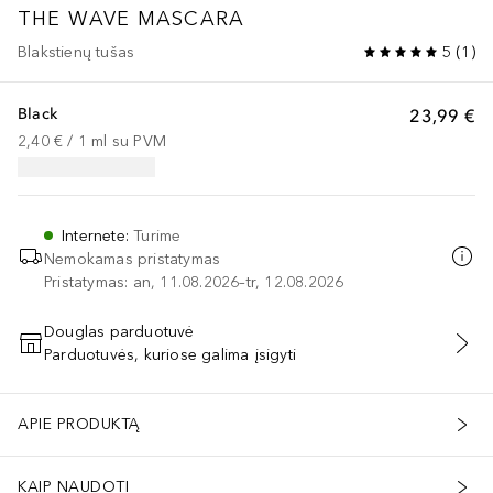
THE WAVE MASCARA
Blakstienų tušas
5
(
1
)
Black
23,99 €
2,40 €
 / 
1
ml
su PVM
Internete
:
Turime
Nemokamas pristatymas
Pristatymas: an, 11.08.2026–tr, 12.08.2026
Douglas parduotuvė
Parduotuvės, kuriose galima įsigyti
PRIDĖTI Į KREPŠELĮ
APIE PRODUKTĄ
KAIP NAUDOTI