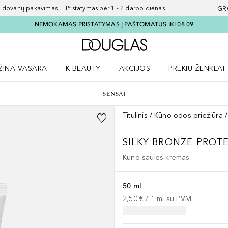
ovanų pakavimas Pristatymas per 1 - 2 darbo dienas
GR
NEMOKAMAS PRISTATYMAS Į PAŠTOMATUS IKI 08 09
Į Douglas pagrindinį pu
ŽINA VASARA
K-BEAUTY
AKCIJOS
PREKIŲ ŽENKLAI
meniu
aryti Amžina vasara meniu
Atidaryti AKCIJOS meniu
Atidaryti PREKIŲ 
Titulinis
Kūno odos priežiūra
SILKY BRONZE
PROTE
Kūno saulės kremas
50 ml
2,50 €
 / 
1
ml
su PVM