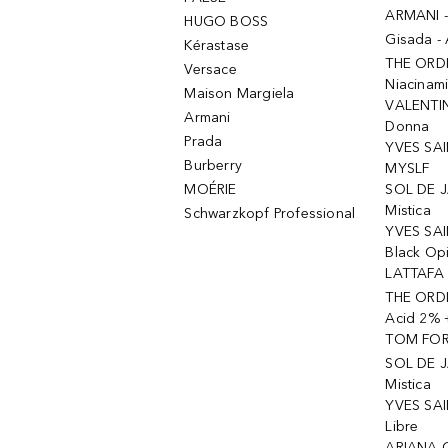
ARMANI 
HUGO BOSS
Gisada -
Kérastase
THE ORD
Versace
Niacinam
Maison Margiela
VALENTIN
Armani
Donna
Prada
YVES SAI
Burberry
MYSLF
MOÉRIE
SOL DE J
Mistica
Schwarzkopf Professional
YVES SAI
Black Op
LATTAFA 
THE ORDI
Acid 2% 
TOM FORD
SOL DE J
Mistica
YVES SAI
Libre
ARIANA 