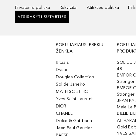
Privatumo politika
Rekvizitai
Atitikties politika
Pir
ATSISAKYTI SUTARTIES
POPULIARIAUSI PREKIŲ
POPULIA
ŽENKLAI
PRODUKT
Rituals
SOL DE J
48
Dyson
EMPORIO
Douglas Collection
Stronger
Sol de Janeiro
EMPORIO
MATH SCIETIFIC
Stronger 
Yves Saint Laurent
JEAN PAU
DIOR
Male Le 
CHANEL
BILLIE EIL
Dolce & Gabbana
AL HARA
Gold Edit
Jean Paul Gaultier
YVES SAI
PAESE