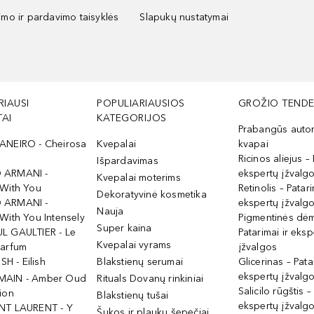
kimo ir pardavimo taisyklės
Slapukų nustatymai
RIAUSI
POPULIARIAUSIOS
GROŽIO TENDE
AI
KATEGORIJOS
Prabangūs auto
ANEIRO - Cheirosa
Kvepalai
kvapai
Ricinos aliejus – 
Išpardavimas
 ARMANI -
ekspertų įžvalg
Kvepalai moterims
 With You
Retinolis – Patari
Dekoratyvinė kosmetika
 ARMANI -
ekspertų įžvalg
Nauja
With You Intensely
Pigmentinės dė
Super kaina
L GAULTIER - Le
Patarimai ir eksp
Kvepalai vyrams
Parfum
įžvalgos
ISH - Eilish
Blakstienų serumai
Glicerinas – Pata
ekspertų įžvalg
MAIN - Amber Oud
Rituals Dovanų rinkiniai
Salicilo rūgštis –
ion
Blakstienų tušai
ekspertų įžvalg
NT LAURENT - Y
Šukos ir plaukų šepečiai