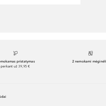
mokamas pristatymas
2 nemokami mėginėli
perkant už 39,95 €
ūdai