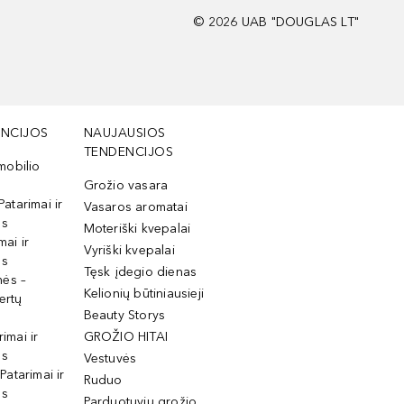
©
2026
UAB "DOUGLAS LT"
NCIJOS
NAUJAUSIOS
TENDENCIJOS
mobilio
Grožio vasara
Patarimai ir
Vasaros aromatai
os
Moteriški kvepalai
mai ir
Vyriški kvepalai
os
Tęsk įdegio dienas
mės –
Kelionių būtiniausieji
ertų
Beauty Storys
rimai ir
GROŽIO HITAI
os
Vestuvės
 Patarimai ir
Ruduo
os
Parduotuvių grožio