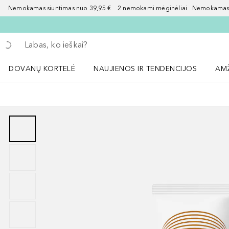
Nemokamas siuntimas nuo 39,95 € 2 nemokami mėginėliai Nemokamas d
Grįžk atgal
Vykdykite paiešką
DOVANŲ KORTELĖ
NAUJIENOS IR TENDENCIJOS
AM
Atidaryti NAUJIENOS IR TENDENCIJOS 
Atid