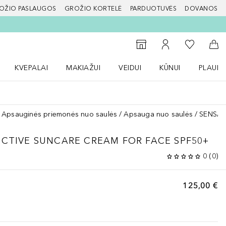
OŽIO PASLAUGOS
GROŽIO KORTELĖ
PARDUOTUVĖS
DOVANOS
slapį
Į mano nor
Į parduotuvių paiešką
Į mano paskyrą
Į kr
KVEPALAI
MAKIAŽUI
VEIDUI
KŪNUI
PLAUK
ŽENKLAI meniu
Atidaryti Kvepalai meniu
Atidaryti MAKIAŽUI meniu
Atidaryti VEIDUI meniu
Atidaryti KŪNUI men
Atidaryt
Apsauginės priemonės nuo saulės
Apsauga nuo saulės
SENSAI 
CTIVE SUNCARE CREAM FOR FACE SPF50+
0
(
0
)
125,00 €