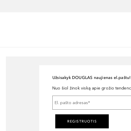
Užsisakyk DOUGLAS naujienas el.paštu!
Nuo šiol žinok viską apie grožio tendencij
El. pašto adresas
*
REGISTRUOTIS