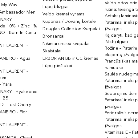
Veido odos prie
- My Way
Lūpų blizgiai
rutina: teisinga 
 Ambassador Men
Veido kremai vyrams
Antakių laminav
INARY -
Kuponas / Dovanų kortelė
Patarimai ir eksp
ide 10% + Zinc 1%
Douglas Collection Kvepalai
įžvalgos
O - Born In Roma
Ką daryti, kad 
Bronzantai
išliktų ilgiau
Nišiniai unisex kvepalai
NT LAURENT -
Rožinė – Patarima
Skaistalai
ekspertų įžvalg
ANEIRO - Agua
ERBORIAN BB ir CC kremas
Prancūziškas ma
Lūpų pieštukai
namuose
NT LAURENT -
Saulės nudegima
ium
Patarimai ir eksp
- Yara
įžvalgos
NARY - Hyaluronic
Seborėjinis derm
+ B5
Patarimai ir eksp
 - Lost Cherry
įžvalgos
ANEIRO - Flor
Perioralinis derm
Patarimai ir eksp
NT LAURENT -
įžvalgos
Vitaminas E – Pat
GRANDE - Cloud