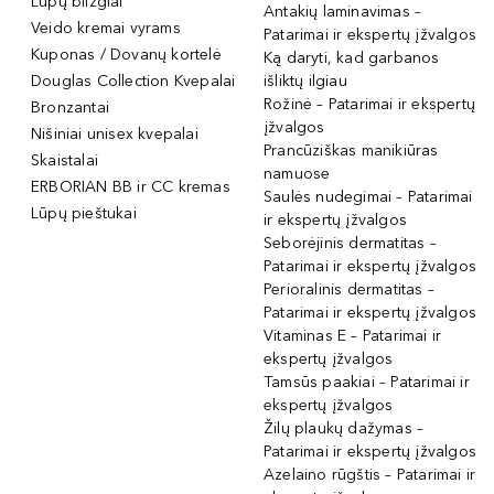
Lūpų blizgiai
Antakių laminavimas –
Veido kremai vyrams
Patarimai ir ekspertų įžvalgos
Kuponas / Dovanų kortelė
Ką daryti, kad garbanos
Douglas Collection Kvepalai
išliktų ilgiau
Rožinė – Patarimai ir ekspertų
Bronzantai
įžvalgos
Nišiniai unisex kvepalai
Prancūziškas manikiūras
Skaistalai
namuose
ERBORIAN BB ir CC kremas
Saulės nudegimai – Patarimai
Lūpų pieštukai
ir ekspertų įžvalgos
Seborėjinis dermatitas –
Patarimai ir ekspertų įžvalgos
Perioralinis dermatitas –
Patarimai ir ekspertų įžvalgos
Vitaminas E – Patarimai ir
ekspertų įžvalgos
Tamsūs paakiai – Patarimai ir
ekspertų įžvalgos
Žilų plaukų dažymas –
Patarimai ir ekspertų įžvalgos
Azelaino rūgštis – Patarimai ir