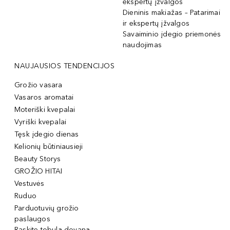
ekspertų įžvalgos
Dieninis makiažas – Patarimai
ir ekspertų įžvalgos
Savaiminio įdegio priemonės
naudojimas
NAUJAUSIOS TENDENCIJOS
Grožio vasara
Vasaros aromatai
Moteriški kvepalai
Vyriški kvepalai
Tęsk įdegio dienas
Kelionių būtiniausieji
Beauty Storys
GROŽIO HITAI
Vestuvės
Ruduo
Parduotuvių grožio
paslaugos
Raskite tobulą dovaną