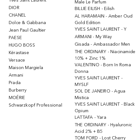
Yves Saint Laurent
Male Le Parfum
DIOR
BILLIE EILISH - Eilish
CHANEL
AL HARAMAIN - Amber Oud
Dolce & Gabbana
Gold Edition
YVES SAINT LAURENT - Y
Jean Paul Gaultier
ARMANI - My Way
PAESE
Gisada - Ambassador Men
HUGO BOSS
THE ORDINARY - Niacinamide
Kérastase
10% + Zinc 1%
Versace
VALENTINO - Born In Roma
Maison Margiela
Donna
Armani
YVES SAINT LAURENT -
Prada
MYSLF
Burberry
SOL DE JANEIRO - Agua
MOÉRIE
Mistica
YVES SAINT LAURENT - Black
Schwarzkopf Professional
Opium
LATTAFA - Yara
THE ORDINARY - Hyaluronic
Acid 2% + B5
TOM FORD - Lost Cherry