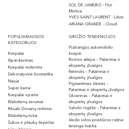
SOL DE JANEIRO - Flor
Mistica
YVES SAINT LAURENT - Libre
ARIANA GRANDE - Cloud
POPULIARIAUSIOS
GROŽIO TENDENCIJOS
KATEGORIJOS
Prabangūs automobilio
Kvepalai
kvapai
Ricinos aliejus – Patarimai ir
Išpardavimas
ekspertų įžvalgos
Kvepalai moterims
Retinolis – Patarimai ir
Dekoratyvinė kosmetika
ekspertų įžvalgos
Nauja
Pigmentinės dėmės –
Super kaina
Patarimai ir ekspertų įžvalgos
Kvepalai vyrams
Glicerinas – Patarimai ir
Blakstienų serumai
ekspertų įžvalgos
Salicilo rūgštis – Patarimai ir
Rituals Dovanų rinkiniai
ekspertų įžvalgos
Blakstienų tušai
Veido odos priežiūros rutina:
Šukos ir plaukų šepečiai
teisinga tvarka