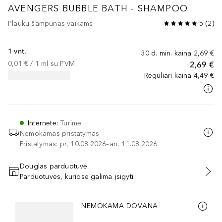
AVENGERS BUBBLE BATH - SHAMPOO
Plaukų šampūnas vaikams
5
(
2
)
1 vnt.
30 d. min. kaina
2,69 €
0,01 €
 / 
1
ml
su PVM
2,69 €
Reguliari kaina
4,49 €
Internete
:
Turime
Nemokamas pristatymas
Pristatymas: pr, 10.08.2026–an, 11.08.2026
Douglas parduotuvė
Parduotuvės, kuriose galima įsigyti
PRIDĖTI Į KREPŠELĮ
Praleisti slankiklį
NEMOKAMA DOVANA