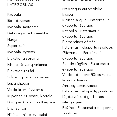
KATEGORIJOS
Prabangūs automobilio
Kvepalai
kvapai
Ricinos aliejus – Patarimai ir
Išpardavimas
ekspertų įžvalgos
Kvepalai moterims
Retinolis – Patarimai ir
Dekoratyvinė kosmetika
ekspertų įžvalgos
Nauja
Pigmentinės dėmės –
Super kaina
Patarimai ir ekspertų įžvalgos
Kvepalai vyrams
Glicerinas – Patarimai ir
Blakstienų serumai
ekspertų įžvalgos
Salicilo rūgštis – Patarimai ir
Rituals Dovanų rinkiniai
ekspertų įžvalgos
Blakstienų tušai
Veido odos priežiūros rutina:
Šukos ir plaukų šepečiai
teisinga tvarka
Lūpų blizgiai
Antakių laminavimas –
Veido kremai vyrams
Patarimai ir ekspertų įžvalgos
Kuponas / Dovanų kortelė
Ką daryti, kad garbanos
Douglas Collection Kvepalai
išliktų ilgiau
Rožinė – Patarimai ir ekspertų
Bronzantai
įžvalgos
Nišiniai unisex kvepalai