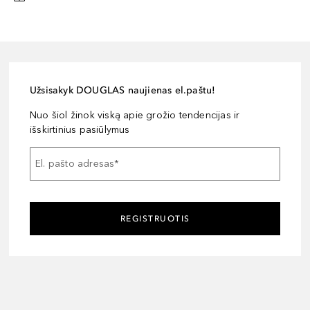
Užsisakyk DOUGLAS naujienas el.paštu!
Nuo šiol žinok viską apie grožio tendencijas ir
išskirtinius pasiūlymus
El. pašto adresas
*
REGISTRUOTIS