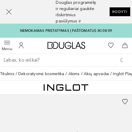
Douglas programėlę
[navigation.slideout.screenreader]
ir reguliariai gaukite
RODYTI
išskirtinius
pasiūlymus ir
nuolaidas
NEMOKAMAS PRISTATYMAS Į PAŠTOMATUS IKI 08 09
Į Douglas pagrindinį pu
Į mano nor
Atidaryti meniu
Į mano paskyrą
Į kr
Meniu
Grįžk atgal
Vykdykite paiešką
Titulinis
Dekoratyvinė kosmetika
Akims
Akių apvadai
Inglot Pla