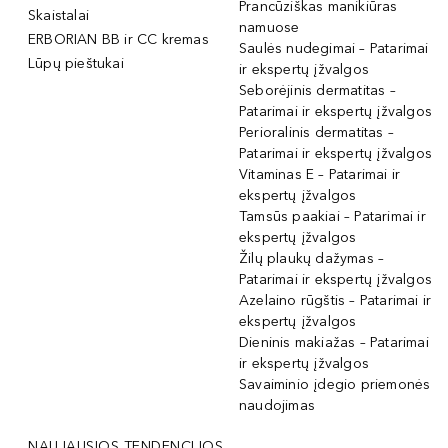
Prancūziškas manikiūras
Skaistalai
namuose
ERBORIAN BB ir CC kremas
Saulės nudegimai – Patarimai
Lūpų pieštukai
ir ekspertų įžvalgos
Seborėjinis dermatitas –
Patarimai ir ekspertų įžvalgos
Perioralinis dermatitas –
Patarimai ir ekspertų įžvalgos
Vitaminas E – Patarimai ir
ekspertų įžvalgos
Tamsūs paakiai – Patarimai ir
ekspertų įžvalgos
Žilų plaukų dažymas –
Patarimai ir ekspertų įžvalgos
Azelaino rūgštis – Patarimai ir
ekspertų įžvalgos
Dieninis makiažas – Patarimai
ir ekspertų įžvalgos
Savaiminio įdegio priemonės
naudojimas
NAUJAUSIOS TENDENCIJOS