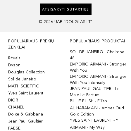
ATSISAKYTI SUTARTIES
©
2026
UAB "DOUGLAS LT"
POPULIARIAUSI PREKIŲ
POPULIARIAUSI PRODUKTAI
ŽENKLAI
SOL DE JANEIRO - Cheirosa
Rituals
48
EMPORIO ARMANI - Stronger
Dyson
With You
Douglas Collection
EMPORIO ARMANI - Stronger
Sol de Janeiro
With You Intensely
MATH SCIETIFIC
JEAN PAUL GAULTIER - Le
Yves Saint Laurent
Male Le Parfum
DIOR
BILLIE EILISH - Eilish
CHANEL
AL HARAMAIN - Amber Oud
Dolce & Gabbana
Gold Edition
YVES SAINT LAURENT - Y
Jean Paul Gaultier
ARMANI - My Way
PAESE