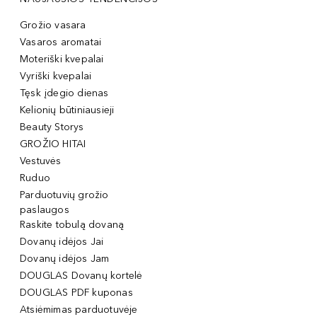
Grožio vasara
Vasaros aromatai
Moteriški kvepalai
Vyriški kvepalai
Tęsk įdegio dienas
Kelionių būtiniausieji
Beauty Storys
GROŽIO HITAI
Vestuvės
Ruduo
Parduotuvių grožio
paslaugos
Raskite tobulą dovaną
Dovanų idėjos Jai
Dovanų idėjos Jam
DOUGLAS Dovanų kortelė
DOUGLAS PDF kuponas
Atsiėmimas parduotuvėje