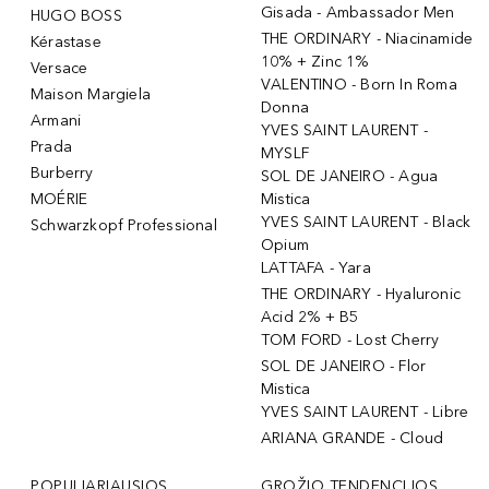
Gisada - Ambassador Men
HUGO BOSS
THE ORDINARY - Niacinamide
Kérastase
10% + Zinc 1%
Versace
VALENTINO - Born In Roma
Maison Margiela
Donna
Armani
YVES SAINT LAURENT -
Prada
MYSLF
Burberry
SOL DE JANEIRO - Agua
MOÉRIE
Mistica
YVES SAINT LAURENT - Black
Schwarzkopf Professional
Opium
LATTAFA - Yara
THE ORDINARY - Hyaluronic
Acid 2% + B5
TOM FORD - Lost Cherry
SOL DE JANEIRO - Flor
Mistica
YVES SAINT LAURENT - Libre
ARIANA GRANDE - Cloud
POPULIARIAUSIOS
GROŽIO TENDENCIJOS