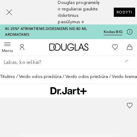
Douglas programėlę
[navigation.slideout.screenreader]
ir reguliariai gaukite
RODYTI
išskirtinius
pasiūlymus ir
nuolaidas
IKI 25%* ATRINKTIEMS DIDESNIEMS NEI 80 ML
Kodas:
BIG
AROMATAMS
Į Douglas pagrindinį pu
Į mano nor
Atidaryti meniu
Į mano paskyrą
Į kr
Meniu
Grįžk atgal
Vykdykite paiešką
Titulinis
Veido odos priežiūra
Veido odos priežiūra
Veido krema