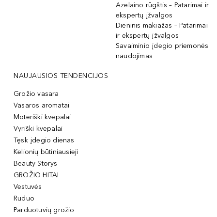
Azelaino rūgštis – Patarimai ir
ekspertų įžvalgos
Dieninis makiažas – Patarimai
ir ekspertų įžvalgos
Savaiminio įdegio priemonės
naudojimas
NAUJAUSIOS TENDENCIJOS
Grožio vasara
Vasaros aromatai
Moteriški kvepalai
Vyriški kvepalai
Tęsk įdegio dienas
Kelionių būtiniausieji
Beauty Storys
GROŽIO HITAI
Vestuvės
Ruduo
Parduotuvių grožio