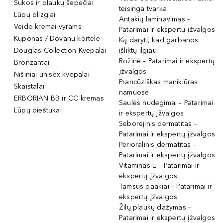
Šukos ir plaukų šepečiai
teisinga tvarka
Lūpų blizgiai
Antakių laminavimas –
Veido kremai vyrams
Patarimai ir ekspertų įžvalgos
Kuponas / Dovanų kortelė
Ką daryti, kad garbanos
Douglas Collection Kvepalai
išliktų ilgiau
Rožinė – Patarimai ir ekspertų
Bronzantai
įžvalgos
Nišiniai unisex kvepalai
Prancūziškas manikiūras
Skaistalai
namuose
ERBORIAN BB ir CC kremas
Saulės nudegimai – Patarimai
Lūpų pieštukai
ir ekspertų įžvalgos
Seborėjinis dermatitas –
Patarimai ir ekspertų įžvalgos
Perioralinis dermatitas –
Patarimai ir ekspertų įžvalgos
Vitaminas E – Patarimai ir
ekspertų įžvalgos
Tamsūs paakiai – Patarimai ir
ekspertų įžvalgos
Žilų plaukų dažymas –
Patarimai ir ekspertų įžvalgos