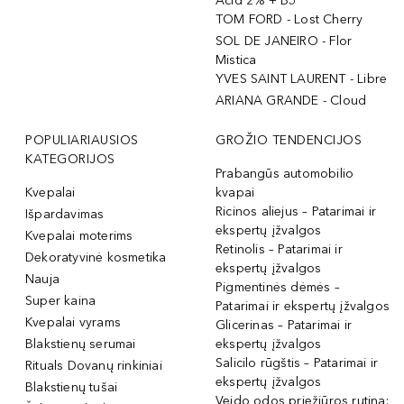
Acid 2% + B5
TOM FORD - Lost Cherry
SOL DE JANEIRO - Flor
Mistica
YVES SAINT LAURENT - Libre
ARIANA GRANDE - Cloud
POPULIARIAUSIOS
GROŽIO TENDENCIJOS
KATEGORIJOS
Prabangūs automobilio
Kvepalai
kvapai
Ricinos aliejus – Patarimai ir
Išpardavimas
ekspertų įžvalgos
Kvepalai moterims
Retinolis – Patarimai ir
Dekoratyvinė kosmetika
ekspertų įžvalgos
Nauja
Pigmentinės dėmės –
Super kaina
Patarimai ir ekspertų įžvalgos
Kvepalai vyrams
Glicerinas – Patarimai ir
Blakstienų serumai
ekspertų įžvalgos
Salicilo rūgštis – Patarimai ir
Rituals Dovanų rinkiniai
ekspertų įžvalgos
Blakstienų tušai
Veido odos priežiūros rutina: