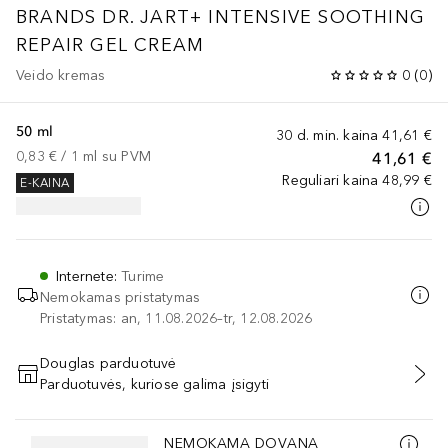
BRANDS DR. JART+ INTENSIVE SOOTHING
REPAIR GEL CREAM
Veido kremas
0
(
0
)
50 ml
30 d. min. kaina
41,61 €
0,83 €
 / 
1
ml
su PVM
41,61 €
Reguliari kaina
48,99 €
E-KAINA
Internete
:
Turime
Nemokamas pristatymas
Pristatymas: an, 11.08.2026–tr, 12.08.2026
Douglas parduotuvė
Parduotuvės, kuriose galima įsigyti
PRIDĖTI Į KREPŠELĮ
Praleisti slankiklį
NEMOKAMA DOVANA