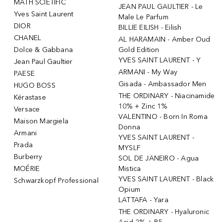
MATH SCIETIFIC
JEAN PAUL GAULTIER - Le
Yves Saint Laurent
Male Le Parfum
DIOR
BILLIE EILISH - Eilish
CHANEL
AL HARAMAIN - Amber Oud
Dolce & Gabbana
Gold Edition
YVES SAINT LAURENT - Y
Jean Paul Gaultier
ARMANI - My Way
PAESE
Gisada - Ambassador Men
HUGO BOSS
THE ORDINARY - Niacinamide
Kérastase
10% + Zinc 1%
Versace
VALENTINO - Born In Roma
Maison Margiela
Donna
Armani
YVES SAINT LAURENT -
Prada
MYSLF
Burberry
SOL DE JANEIRO - Agua
MOÉRIE
Mistica
YVES SAINT LAURENT - Black
Schwarzkopf Professional
Opium
LATTAFA - Yara
THE ORDINARY - Hyaluronic