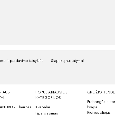
kimo ir pardavimo taisyklės
Slapukų nustatymai
RIAUSI
POPULIARIAUSIOS
GROŽIO TENDE
AI
KATEGORIJOS
Prabangūs auto
ANEIRO - Cheirosa
Kvepalai
kvapai
Ricinos aliejus – 
Išpardavimas