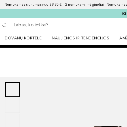
Nemokamas siuntimas nuo 39,95 € 2 nemokami mėginėliai Nemokamas d
IK
Grįžk atgal
Vykdykite paiešką
DOVANŲ KORTELĖ
NAUJIENOS IR TENDENCIJOS
AM
Atidaryti NAUJIENOS IR TENDENCIJOS 
Atid