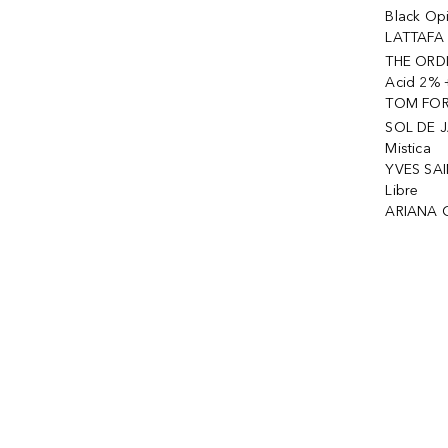
Black Op
LATTAFA 
THE ORDI
Acid 2% 
TOM FORD
SOL DE J
Mistica
YVES SAI
Libre
ARIANA 