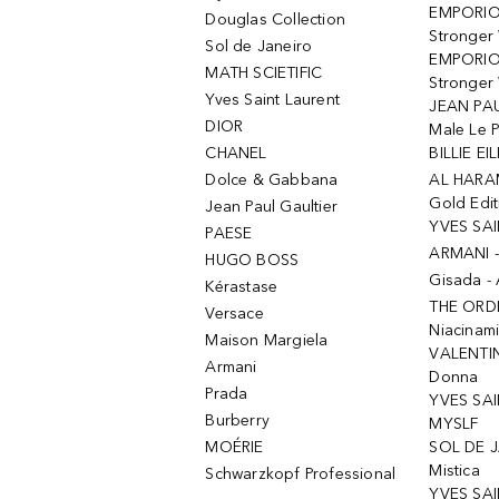
EMPORIO
Douglas Collection
Stronger
Sol de Janeiro
EMPORIO
MATH SCIETIFIC
Stronger 
Yves Saint Laurent
JEAN PAU
DIOR
Male Le 
CHANEL
BILLIE EIL
Dolce & Gabbana
AL HARA
Gold Edit
Jean Paul Gaultier
YVES SAI
PAESE
ARMANI 
HUGO BOSS
Gisada -
Kérastase
THE ORD
Versace
Niacinam
Maison Margiela
VALENTIN
Armani
Donna
Prada
YVES SAI
Burberry
MYSLF
MOÉRIE
SOL DE J
Mistica
Schwarzkopf Professional
YVES SAI