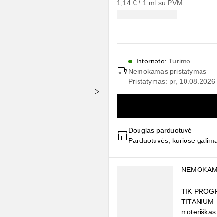
1,14 €
 / 
1
ml
su PVM
Internete
:
Turime
Nemokamas pristatymas
Pristatymas: pr, 10.08.202
Douglas parduotuvė
Parduotuvės, kuriose galima 
Praleisti slankiklį
NEMOKAM
TIK PROGR
TITANIUM 
moteriškas