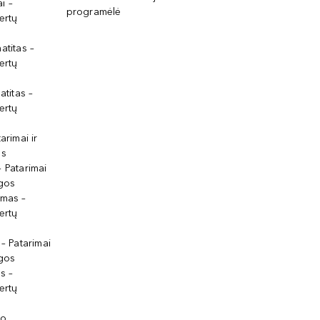
i –
programėlė
ertų
atitas –
ertų
atitas –
ertų
arimai ir
os
 Patarimai
lgos
ymas –
ertų
 – Patarimai
lgos
s –
ertų
io