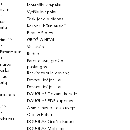
os
Moteriški kvepalai
mai ir
Vyriški kvepalai
os
Tęsk įdegio dienas
mės –
Kelionių būtiniausieji
ertų
Beauty Storys
rimai ir
GROŽIO HITAI
os
Vestuvės
 Patarimai ir
Ruduo
os
Parduotuvių grožio
žiūros
paslaugos
tvarka
Raskite tobulą dovaną
imas –
Dovanų idėjos Jai
ertų
Dovanų idėjos Jam
DOUGLAS Dovanų kortelė
garbanos
DOUGLAS PDF kuponas
i ir
Atsiėmimas parduotuvėje
os
Click & Return
nikiūras
DOUGLAS Grožio Kortelė
DOUGLAS Mobilioji