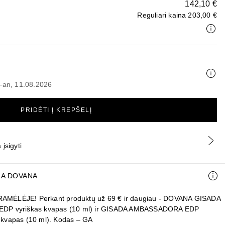
142,10 €
Reguliari kaina
203,00 €
6–an, 11.08.2026
PRIDĖTI Į KREPŠELĮ
įsigyti
A DOVANA
AMĖLĖJE! Perkant produktų už 69 € ir daugiau - DOVANA GISADA
EDP vyriškas kvapas (10 ml) ir GISADA AMBASSADORA EDP
 kvapas (10 ml). Kodas – GA