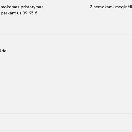
mokamas pristatymas
2 nemokami mėginėli
perkant už 39,95 €
ūdai