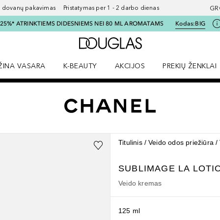
ovanų pakavimas Pristatymas per 1 - 2 darbo dienas
GR
I 25%* ATRINKTIEMS DIDESNIEMS NEI 80 ML AROMATAMS
Kodas:
BIG
Į Douglas pagrindinį pu
ŽINA VASARA
K-BEAUTY
AKCIJOS
PREKIŲ ŽENKLAI
meniu
aryti Amžina vasara meniu
Atidaryti AKCIJOS meniu
Atidaryti PREKIŲ 
Titulinis
Veido odos priežiūra
SUBLIMAGE
LA LOTI
Veido kremas
125 ml