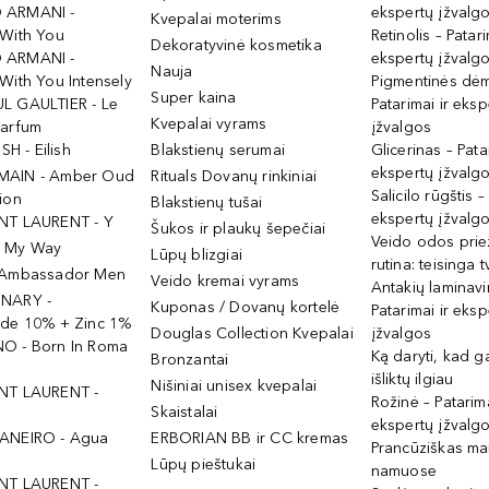
 ARMANI -
ekspertų įžvalg
Kvepalai moterims
 With You
Retinolis – Patari
Dekoratyvinė kosmetika
 ARMANI -
ekspertų įžvalg
Nauja
With You Intensely
Pigmentinės dė
Super kaina
L GAULTIER - Le
Patarimai ir eksp
Kvepalai vyrams
Parfum
įžvalgos
ISH - Eilish
Blakstienų serumai
Glicerinas – Pata
ekspertų įžvalg
MAIN - Amber Oud
Rituals Dovanų rinkiniai
Salicilo rūgštis –
ion
Blakstienų tušai
ekspertų įžvalg
NT LAURENT - Y
Šukos ir plaukų šepečiai
Veido odos prie
- My Way
Lūpų blizgiai
rutina: teisinga 
 Ambassador Men
Veido kremai vyrams
Antakių laminav
INARY -
Kuponas / Dovanų kortelė
Patarimai ir eksp
ide 10% + Zinc 1%
Douglas Collection Kvepalai
įžvalgos
O - Born In Roma
Ką daryti, kad 
Bronzantai
išliktų ilgiau
Nišiniai unisex kvepalai
NT LAURENT -
Rožinė – Patarima
Skaistalai
ekspertų įžvalg
ANEIRO - Agua
ERBORIAN BB ir CC kremas
Prancūziškas ma
Lūpų pieštukai
namuose
NT LAURENT -