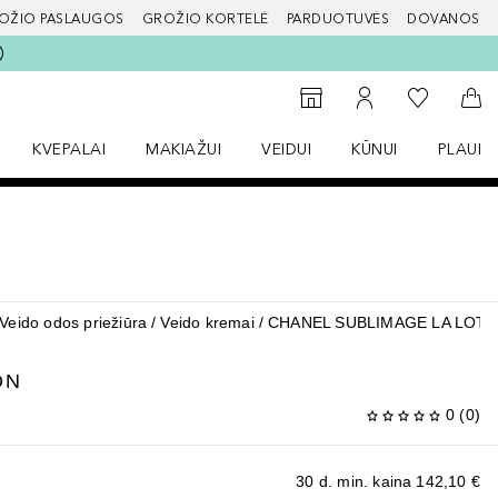
OŽIO PASLAUGOS
GROŽIO KORTELĖ
PARDUOTUVĖS
DOVANOS
slapį
Į mano nor
Į parduotuvių paiešką
Į mano paskyrą
Į kr
KVEPALAI
MAKIAŽUI
VEIDUI
KŪNUI
PLAUK
ŽENKLAI meniu
Atidaryti Kvepalai meniu
Atidaryti MAKIAŽUI meniu
Atidaryti VEIDUI meniu
Atidaryti KŪNUI men
Atidaryt
Veido odos priežiūra
Veido kremai
CHANEL SUBLIMAGE LA LOTI
ON
0
(
0
)
30 d. min. kaina
142,10 €