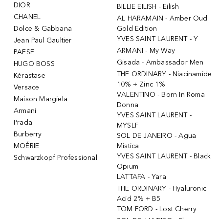
DIOR
BILLIE EILISH - Eilish
CHANEL
AL HARAMAIN - Amber Oud
Dolce & Gabbana
Gold Edition
YVES SAINT LAURENT - Y
Jean Paul Gaultier
ARMANI - My Way
PAESE
Gisada - Ambassador Men
HUGO BOSS
THE ORDINARY - Niacinamide
Kérastase
10% + Zinc 1%
Versace
VALENTINO - Born In Roma
Maison Margiela
Donna
Armani
YVES SAINT LAURENT -
Prada
MYSLF
Burberry
SOL DE JANEIRO - Agua
MOÉRIE
Mistica
YVES SAINT LAURENT - Black
Schwarzkopf Professional
Opium
LATTAFA - Yara
THE ORDINARY - Hyaluronic
Acid 2% + B5
TOM FORD - Lost Cherry