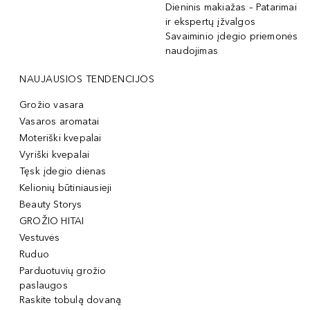
Dieninis makiažas – Patarimai
ir ekspertų įžvalgos
Savaiminio įdegio priemonės
naudojimas
NAUJAUSIOS TENDENCIJOS
Grožio vasara
Vasaros aromatai
Moteriški kvepalai
Vyriški kvepalai
Tęsk įdegio dienas
Kelionių būtiniausieji
Beauty Storys
GROŽIO HITAI
Vestuvės
Ruduo
Parduotuvių grožio
paslaugos
Raskite tobulą dovaną