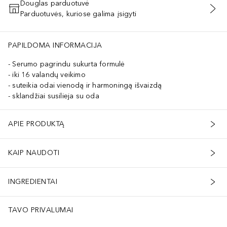
Douglas parduotuvė
Parduotuvės, kuriose galima įsigyti
PRIDĖTI Į KREPŠELĮ
ON OXIDES (CI 77499)
PAPILDOMA INFORMACIJA
Serumo pagrindu sukurta formulė
iki 16 valandų veikimo
suteikia odai vienodą ir harmoningą išvaizdą
sklandžiai susilieja su oda
APIE PRODUKTĄ
KAIP NAUDOTI
INGREDIENTAI
TAVO PRIVALUMAI