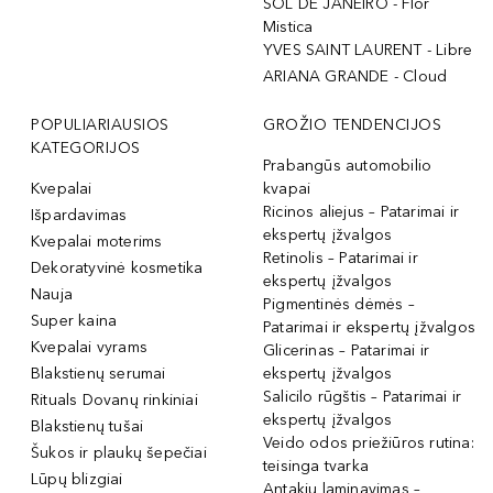
SOL DE JANEIRO - Flor
Mistica
YVES SAINT LAURENT - Libre
ARIANA GRANDE - Cloud
POPULIARIAUSIOS
GROŽIO TENDENCIJOS
KATEGORIJOS
Prabangūs automobilio
Kvepalai
kvapai
Ricinos aliejus – Patarimai ir
Išpardavimas
ekspertų įžvalgos
Kvepalai moterims
Retinolis – Patarimai ir
Dekoratyvinė kosmetika
ekspertų įžvalgos
Nauja
Pigmentinės dėmės –
Super kaina
Patarimai ir ekspertų įžvalgos
Kvepalai vyrams
Glicerinas – Patarimai ir
Blakstienų serumai
ekspertų įžvalgos
Salicilo rūgštis – Patarimai ir
Rituals Dovanų rinkiniai
ekspertų įžvalgos
Blakstienų tušai
Veido odos priežiūros rutina:
Šukos ir plaukų šepečiai
teisinga tvarka
Lūpų blizgiai
Antakių laminavimas –