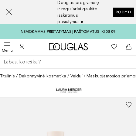
Douglas programėlę
[navigation.slideout.screenreader]
ir reguliariai gaukite
RODYTI
išskirtinius
pasiūlymus ir
nuolaidas
NEMOKAMAS PRISTATYMAS Į PAŠTOMATUS IKI 08 09
Į Douglas pagrindinį pu
Į mano nor
Atidaryti meniu
Į mano paskyrą
Į kr
Meniu
Grįžk atgal
Vykdykite paiešką
Titulinis
Dekoratyvinė kosmetika
Veidui
Maskuojamosios priemo