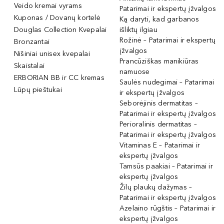
Veido kremai vyrams
Patarimai ir ekspertų įžvalgos
Kuponas / Dovanų kortelė
Ką daryti, kad garbanos
Douglas Collection Kvepalai
išliktų ilgiau
Rožinė – Patarimai ir ekspertų
Bronzantai
įžvalgos
Nišiniai unisex kvepalai
Prancūziškas manikiūras
Skaistalai
namuose
ERBORIAN BB ir CC kremas
Saulės nudegimai – Patarimai
Lūpų pieštukai
ir ekspertų įžvalgos
Seborėjinis dermatitas –
Patarimai ir ekspertų įžvalgos
Perioralinis dermatitas –
Patarimai ir ekspertų įžvalgos
Vitaminas E – Patarimai ir
ekspertų įžvalgos
Tamsūs paakiai – Patarimai ir
ekspertų įžvalgos
Žilų plaukų dažymas –
Patarimai ir ekspertų įžvalgos
Azelaino rūgštis – Patarimai ir
ekspertų įžvalgos