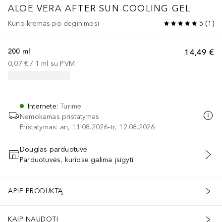
ALOE VERA AFTER SUN COOLING GEL
Kūno kremas po deginimosi
5
(
1
)
200 ml
14,49 €
0,07 €
 / 
1
ml
su PVM
Internete
:
Turime
Nemokamas pristatymas
Pristatymas: an, 11.08.2026–tr, 12.08.2026
Douglas parduotuvė
Parduotuvės, kuriose galima įsigyti
PRIDĖTI Į KREPŠELĮ
APIE PRODUKTĄ
KAIP NAUDOTI