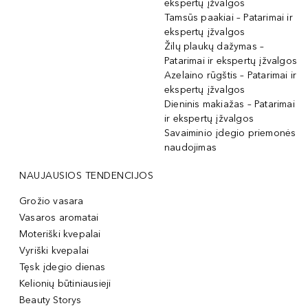
ekspertų įžvalgos
Tamsūs paakiai – Patarimai ir
ekspertų įžvalgos
Žilų plaukų dažymas –
Patarimai ir ekspertų įžvalgos
Azelaino rūgštis – Patarimai ir
ekspertų įžvalgos
Dieninis makiažas – Patarimai
ir ekspertų įžvalgos
Savaiminio įdegio priemonės
naudojimas
NAUJAUSIOS TENDENCIJOS
Grožio vasara
Vasaros aromatai
Moteriški kvepalai
Vyriški kvepalai
Tęsk įdegio dienas
Kelionių būtiniausieji
Beauty Storys