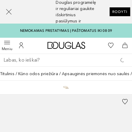
Douglas programėlę
[navigation.slideout.screenreader]
ir reguliariai gaukite
RODYTI
išskirtinius
pasiūlymus ir
nuolaidas
NEMOKAMAS PRISTATYMAS Į PAŠTOMATUS IKI 08 09
Į Douglas pagrindinį pu
Į mano nor
Atidaryti meniu
Į mano paskyrą
Į kr
Meniu
Grįžk atgal
Vykdykite paiešką
Titulinis
Kūno odos priežiūra
Apsauginės priemonės nuo saulės