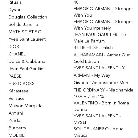
Rituals
48
EMPORIO ARMANI - Stronger
Dyson
With You
Douglas Collection
EMPORIO ARMANI - Stronger
Sol de Janeiro
With You Intensely
MATH SCIETIFIC
JEAN PAUL GAULTIER - Le
Yves Saint Laurent
Male Le Parfum
DIOR
BILLIE EILISH - Eilish
CHANEL
AL HARAMAIN - Amber Oud
Dolce & Gabbana
Gold Edition
YVES SAINT LAURENT - Y
Jean Paul Gaultier
ARMANI - My Way
PAESE
Gisada - Ambassador Men
HUGO BOSS
THE ORDINARY - Niacinamide
Kérastase
10% + Zinc 1%
Versace
VALENTINO - Born In Roma
Maison Margiela
Donna
Armani
YVES SAINT LAURENT -
Prada
MYSLF
Burberry
SOL DE JANEIRO - Agua
MOÉRIE
Mistica