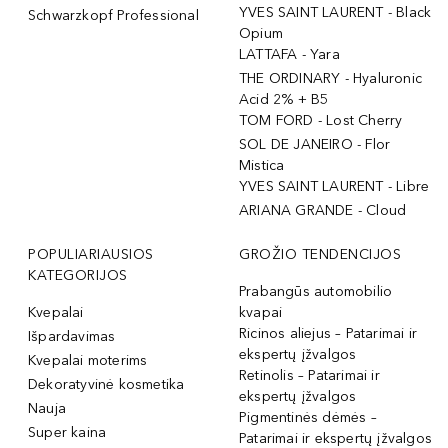
YVES SAINT LAURENT - Black
Schwarzkopf Professional
Opium
LATTAFA - Yara
THE ORDINARY - Hyaluronic
Acid 2% + B5
TOM FORD - Lost Cherry
SOL DE JANEIRO - Flor
Mistica
YVES SAINT LAURENT - Libre
ARIANA GRANDE - Cloud
POPULIARIAUSIOS
GROŽIO TENDENCIJOS
KATEGORIJOS
Prabangūs automobilio
Kvepalai
kvapai
Ricinos aliejus – Patarimai ir
Išpardavimas
ekspertų įžvalgos
Kvepalai moterims
Retinolis – Patarimai ir
Dekoratyvinė kosmetika
ekspertų įžvalgos
Nauja
Pigmentinės dėmės –
Super kaina
Patarimai ir ekspertų įžvalgos