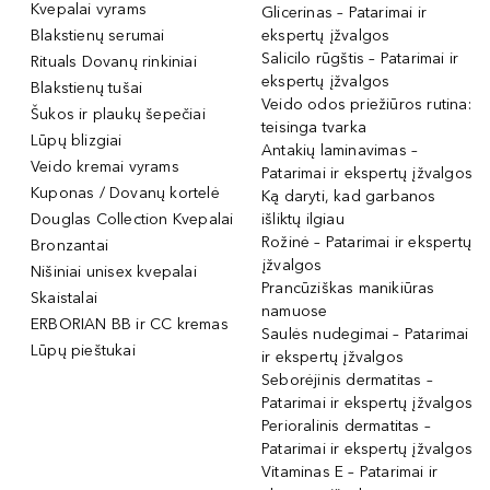
Kvepalai vyrams
Glicerinas – Patarimai ir
Blakstienų serumai
ekspertų įžvalgos
Salicilo rūgštis – Patarimai ir
Rituals Dovanų rinkiniai
ekspertų įžvalgos
Blakstienų tušai
Veido odos priežiūros rutina:
Šukos ir plaukų šepečiai
teisinga tvarka
Lūpų blizgiai
Antakių laminavimas –
Veido kremai vyrams
Patarimai ir ekspertų įžvalgos
Kuponas / Dovanų kortelė
Ką daryti, kad garbanos
Douglas Collection Kvepalai
išliktų ilgiau
Rožinė – Patarimai ir ekspertų
Bronzantai
įžvalgos
Nišiniai unisex kvepalai
Prancūziškas manikiūras
Skaistalai
namuose
ERBORIAN BB ir CC kremas
Saulės nudegimai – Patarimai
Lūpų pieštukai
ir ekspertų įžvalgos
Seborėjinis dermatitas –
Patarimai ir ekspertų įžvalgos
Perioralinis dermatitas –
Patarimai ir ekspertų įžvalgos
Vitaminas E – Patarimai ir