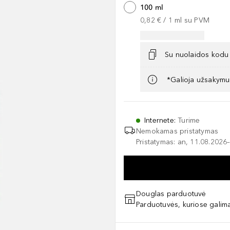
100 ml
0,82 €
 / 
1
ml
su PVM
Su nuolaidos kodu
*Galioja užsakymui
Internete
:
Turime
Nemokamas pristatymas
Pristatymas: an, 11.08.2026–
Douglas parduotuvė
Parduotuvės, kuriose galima