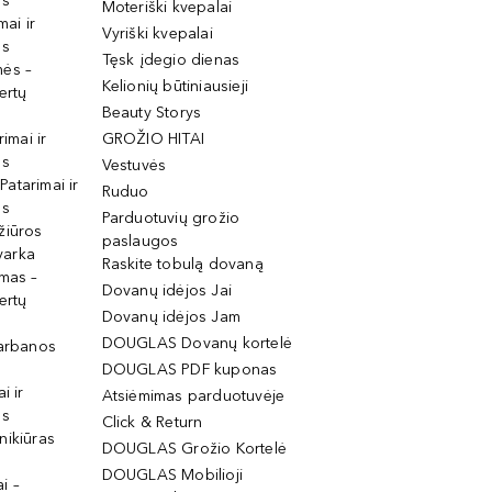
os
Moteriški kvepalai
mai ir
Vyriški kvepalai
os
Tęsk įdegio dienas
mės –
Kelionių būtiniausieji
ertų
Beauty Storys
rimai ir
GROŽIO HITAI
os
Vestuvės
 Patarimai ir
Ruduo
os
Parduotuvių grožio
žiūros
paslaugos
tvarka
Raskite tobulą dovaną
imas –
Dovanų idėjos Jai
ertų
Dovanų idėjos Jam
DOUGLAS Dovanų kortelė
garbanos
DOUGLAS PDF kuponas
i ir
Atsiėmimas parduotuvėje
os
Click & Return
nikiūras
DOUGLAS Grožio Kortelė
DOUGLAS Mobilioji
i –