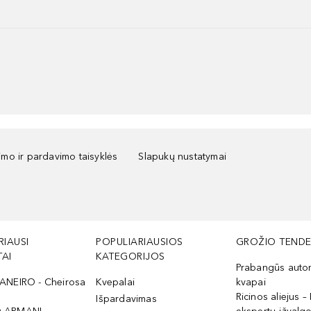
kimo ir pardavimo taisyklės
Slapukų nustatymai
RIAUSI
POPULIARIAUSIOS
GROŽIO TENDE
AI
KATEGORIJOS
Prabangūs auto
ANEIRO - Cheirosa
Kvepalai
kvapai
Ricinos aliejus – 
Išpardavimas