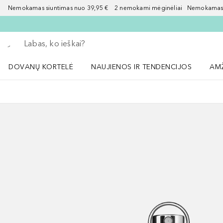
Nemokamas siuntimas nuo 39,95 € 2 nemokami mėginėliai Nemokamas d
Grįžk atgal
Vykdykite paiešką
DOVANŲ KORTELĖ
NAUJIENOS IR TENDENCIJOS
AM
Atidaryti NAUJIENOS IR TENDENCIJOS 
Atid