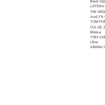
Black Op
LATTAFA 
THE ORDI
Acid 2% 
TOM FORD
SOL DE J
Mistica
YVES SAI
Libre
ARIANA 