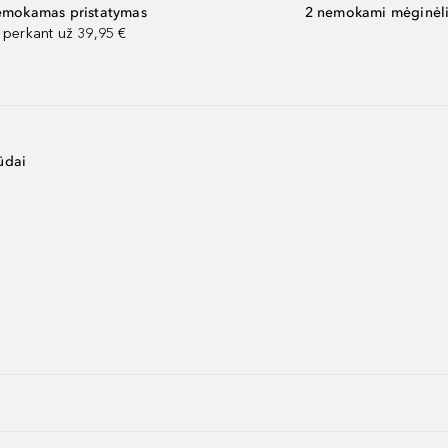
mokamas pristatymas
2 nemokami mėginėli
perkant už 39,95 €
ūdai