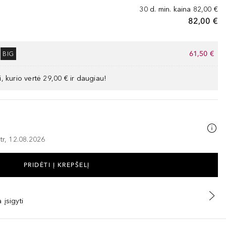
30 d. min. kaina
82,00 €
82,00 €
61,50 €
BIG
, kurio vertė 29,00 € ir daugiau!
tr, 12.08.2026
PRIDĖTI Į KREPŠELĮ
 įsigyti