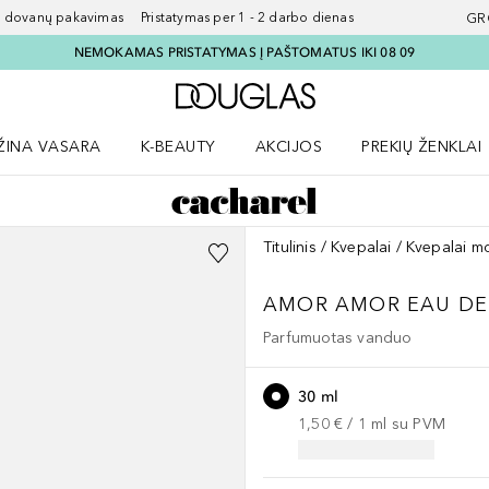
ovanų pakavimas Pristatymas per 1 - 2 darbo dienas
GR
NEMOKAMAS PRISTATYMAS Į PAŠTOMATUS IKI 08 09
Į Douglas pagrindinį pu
ŽINA VASARA
K-BEAUTY
AKCIJOS
PREKIŲ ŽENKLAI
meniu
aryti Amžina vasara meniu
Atidaryti AKCIJOS meniu
Atidaryti PREKIŲ 
Titulinis
Kvepalai
Kvepalai m
AMOR AMOR
EAU DE
Parfumuotas vanduo
30 ml
1,50 €
 / 
1
ml
su PVM