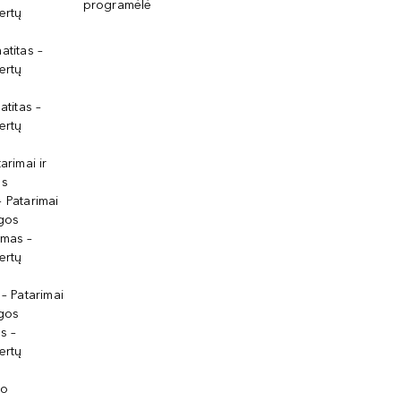
programėlė
ertų
atitas –
ertų
atitas –
ertų
arimai ir
os
 Patarimai
lgos
ymas –
ertų
 – Patarimai
lgos
s –
ertų
io