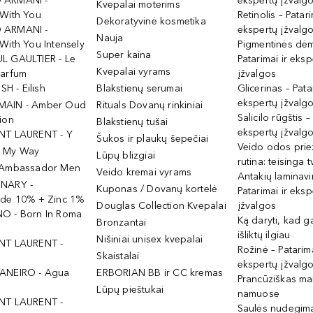
 ARMANI -
ekspertų įžvalg
Kvepalai moterims
 With You
Retinolis – Patari
Dekoratyvinė kosmetika
 ARMANI -
ekspertų įžvalg
Nauja
With You Intensely
Pigmentinės dė
Super kaina
L GAULTIER - Le
Patarimai ir eksp
Kvepalai vyrams
Parfum
įžvalgos
ISH - Eilish
Blakstienų serumai
Glicerinas – Pata
ekspertų įžvalg
MAIN - Amber Oud
Rituals Dovanų rinkiniai
Salicilo rūgštis –
ion
Blakstienų tušai
ekspertų įžvalg
NT LAURENT - Y
Šukos ir plaukų šepečiai
Veido odos prie
- My Way
Lūpų blizgiai
rutina: teisinga 
 Ambassador Men
Veido kremai vyrams
Antakių laminav
INARY -
Kuponas / Dovanų kortelė
Patarimai ir eksp
ide 10% + Zinc 1%
Douglas Collection Kvepalai
įžvalgos
O - Born In Roma
Ką daryti, kad 
Bronzantai
išliktų ilgiau
Nišiniai unisex kvepalai
NT LAURENT -
Rožinė – Patarima
Skaistalai
ekspertų įžvalg
ANEIRO - Agua
ERBORIAN BB ir CC kremas
Prancūziškas ma
Lūpų pieštukai
namuose
NT LAURENT -
Saulės nudegima