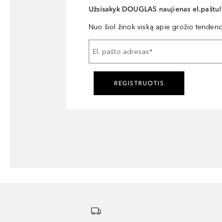
Užsisakyk DOUGLAS naujienas el.paštu!
Nuo šiol žinok viską apie grožio tendencij
El. pašto adresas
*
REGISTRUOTIS