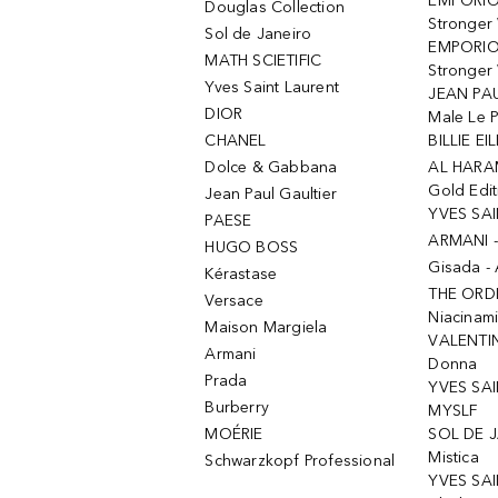
EMPORIO
Douglas Collection
Stronger
Sol de Janeiro
EMPORIO
MATH SCIETIFIC
Stronger 
Yves Saint Laurent
JEAN PAU
DIOR
Male Le 
CHANEL
BILLIE EIL
Dolce & Gabbana
AL HARA
Gold Edit
Jean Paul Gaultier
YVES SAI
PAESE
ARMANI 
HUGO BOSS
Gisada -
Kérastase
THE ORD
Versace
Niacinam
Maison Margiela
VALENTIN
Armani
Donna
Prada
YVES SAI
Burberry
MYSLF
MOÉRIE
SOL DE J
Mistica
Schwarzkopf Professional
YVES SAI