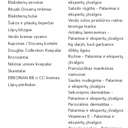
Blakstienų serumai
ekspertų įžvalgos
Salicilo rūgštis – Patarimai ir
Rituals Dovanų rinkiniai
ekspertų įžvalgos
Blakstienų tušai
Veido odos priežiūros rutina:
Šukos ir plaukų šepečiai
teisinga tvarka
Lūpų blizgiai
Antakių laminavimas –
Veido kremai vyrams
Patarimai ir ekspertų įžvalgos
Kuponas / Dovanų kortelė
Ką daryti, kad garbanos
Douglas Collection Kvepalai
išliktų ilgiau
Rožinė – Patarimai ir ekspertų
Bronzantai
įžvalgos
Nišiniai unisex kvepalai
Prancūziškas manikiūras
Skaistalai
namuose
ERBORIAN BB ir CC kremas
Saulės nudegimai – Patarimai
Lūpų pieštukai
ir ekspertų įžvalgos
Seborėjinis dermatitas –
Patarimai ir ekspertų įžvalgos
Perioralinis dermatitas –
Patarimai ir ekspertų įžvalgos
Vitaminas E – Patarimai ir
ekspertų įžvalgos