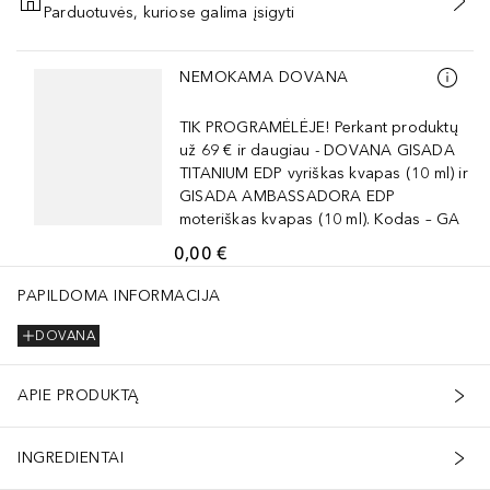
Parduotuvės, kuriose galima įsigyti
PRIDĖTI Į KREPŠELĮ
Praleisti slankiklį
NEMOKAMA DOVANA
TIK PROGRAMĖLĖJE! Perkant produktų
už 69 € ir daugiau - DOVANA GISADA
TITANIUM EDP vyriškas kvapas (10 ml) ir
GISADA AMBASSADORA EDP
moteriškas kvapas (10 ml). Kodas – GA
0,00 €
PAPILDOMA INFORMACIJA
DOVANA
APIE PRODUKTĄ
INGREDIENTAI