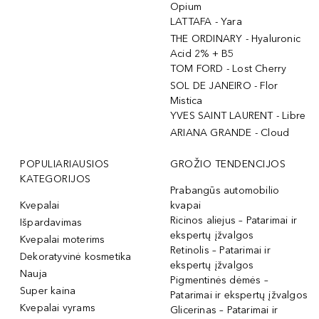
Opium
LATTAFA - Yara
THE ORDINARY - Hyaluronic
Acid 2% + B5
TOM FORD - Lost Cherry
SOL DE JANEIRO - Flor
Mistica
YVES SAINT LAURENT - Libre
ARIANA GRANDE - Cloud
POPULIARIAUSIOS
GROŽIO TENDENCIJOS
KATEGORIJOS
Prabangūs automobilio
Kvepalai
kvapai
Ricinos aliejus – Patarimai ir
Išpardavimas
ekspertų įžvalgos
Kvepalai moterims
Retinolis – Patarimai ir
Dekoratyvinė kosmetika
ekspertų įžvalgos
Nauja
Pigmentinės dėmės –
Super kaina
Patarimai ir ekspertų įžvalgos
Kvepalai vyrams
Glicerinas – Patarimai ir