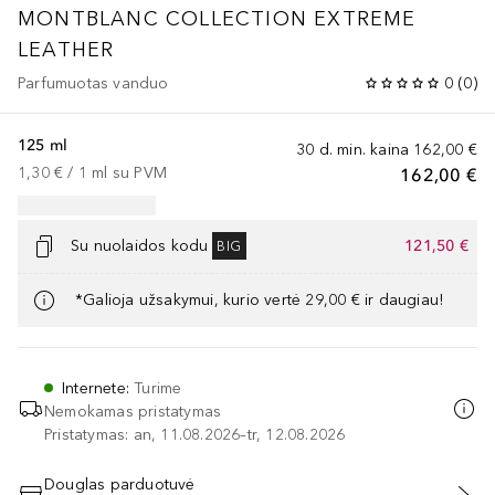
MONTBLANC COLLECTION
EXTREME
LEATHER
Parfumuotas vanduo
0
(
0
)
125 ml
30 d. min. kaina
162,00 €
1,30 €
 / 
1
ml
su PVM
162,00 €
Su nuolaidos kodu
121,50 €
BIG
*Galioja užsakymui, kurio vertė 29,00 € ir daugiau!
Internete
:
Turime
Nemokamas pristatymas
Pristatymas: an, 11.08.2026–tr, 12.08.2026
Douglas parduotuvė