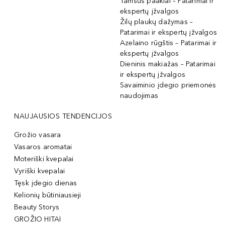
Tamsūs paakiai – Patarimai ir
ekspertų įžvalgos
Žilų plaukų dažymas –
Patarimai ir ekspertų įžvalgos
Azelaino rūgštis – Patarimai ir
ekspertų įžvalgos
Dieninis makiažas – Patarimai
ir ekspertų įžvalgos
Savaiminio įdegio priemonės
naudojimas
NAUJAUSIOS TENDENCIJOS
Grožio vasara
Vasaros aromatai
Moteriški kvepalai
Vyriški kvepalai
Tęsk įdegio dienas
Kelionių būtiniausieji
Beauty Storys
GROŽIO HITAI