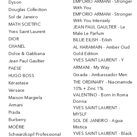
EMPORIO ARMANI - Stronger
Dyson
With You
Douglas Collection
EMPORIO ARMANI - Stronger
Sol de Janeiro
With You Intensely
MATH SCIETIFIC
JEAN PAUL GAULTIER - Le
Yves Saint Laurent
Male Le Parfum
DIOR
BILLIE EILISH - Eilish
CHANEL
AL HARAMAIN - Amber Oud
Dolce & Gabbana
Gold Edition
YVES SAINT LAURENT - Y
Jean Paul Gaultier
ARMANI - My Way
PAESE
Gisada - Ambassador Men
HUGO BOSS
THE ORDINARY - Niacinamide
Kérastase
10% + Zinc 1%
Versace
VALENTINO - Born In Roma
Maison Margiela
Donna
Armani
YVES SAINT LAURENT -
Prada
MYSLF
Burberry
SOL DE JANEIRO - Agua
MOÉRIE
Mistica
YVES SAINT LAURENT - Black
Schwarzkopf Professional