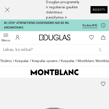
Douglas programėlę
[navigation.slideout.screenreader]
ir reguliariai gaukite
RODYTI
išskirtinius
pasiūlymus ir
nuolaidas
IKI 25%* ATRINKTIEMS DIDESNIEMS NEI 80 ML
Kodas:
BIG
AROMATAMS
Į Douglas pagrindinį pu
Į mano nor
Atidaryti meniu
Į mano paskyrą
Į kr
Meniu
Grįžk atgal
Vykdykite paiešką
Titulinis
Kvepalai
Kvepalai vyrams
Kvepalai
Montblanc Montblan