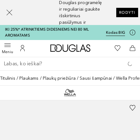
Douglas programėlę
[navigation.slideout.screenreader]
ir reguliariai gaukite
RODYTI
išskirtinius
pasiūlymus ir
nuolaidas
IKI 25%* ATRINKTIEMS DIDESNIEMS NEI 80 ML
Kodas:
BIG
AROMATAMS
Į Douglas pagrindinį pu
Į mano nor
Atidaryti meniu
Į mano paskyrą
Į kr
Meniu
Grįžk atgal
Vykdykite paiešką
Titulinis
Plaukams
Plaukų priežiūra
Sausi šampūnai
Wella Prof