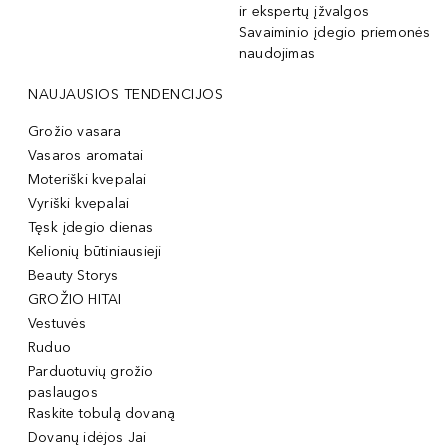
ir ekspertų įžvalgos
Savaiminio įdegio priemonės
naudojimas
NAUJAUSIOS TENDENCIJOS
Grožio vasara
Vasaros aromatai
Moteriški kvepalai
Vyriški kvepalai
Tęsk įdegio dienas
Kelionių būtiniausieji
Beauty Storys
GROŽIO HITAI
Vestuvės
Ruduo
Parduotuvių grožio
paslaugos
Raskite tobulą dovaną
Dovanų idėjos Jai