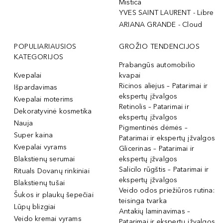
Mistica
YVES SAINT LAURENT - Libre
ARIANA GRANDE - Cloud
POPULIARIAUSIOS
GROŽIO TENDENCIJOS
KATEGORIJOS
Prabangūs automobilio
Kvepalai
kvapai
Ricinos aliejus – Patarimai ir
Išpardavimas
ekspertų įžvalgos
Kvepalai moterims
Retinolis – Patarimai ir
Dekoratyvinė kosmetika
ekspertų įžvalgos
Nauja
Pigmentinės dėmės –
Super kaina
Patarimai ir ekspertų įžvalgos
Kvepalai vyrams
Glicerinas – Patarimai ir
Blakstienų serumai
ekspertų įžvalgos
Salicilo rūgštis – Patarimai ir
Rituals Dovanų rinkiniai
ekspertų įžvalgos
Blakstienų tušai
Veido odos priežiūros rutina:
Šukos ir plaukų šepečiai
teisinga tvarka
Lūpų blizgiai
Antakių laminavimas –
Veido kremai vyrams
Patarimai ir ekspertų įžvalgos