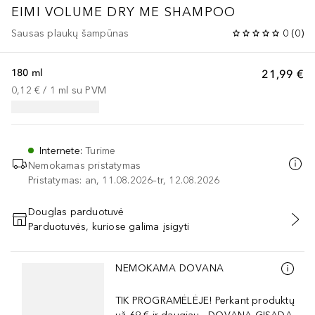
EIMI VOLUME DRY ME SHAMPOO
Sausas plaukų šampūnas
0
(
0
)
180 ml
21,99 €
0,12 €
 / 
1
ml
su PVM
Internete
:
Turime
Nemokamas pristatymas
Pristatymas: an, 11.08.2026–tr, 12.08.2026
Douglas parduotuvė
Parduotuvės, kuriose galima įsigyti
PRIDĖTI Į KREPŠELĮ
Praleisti slankiklį
NEMOKAMA DOVANA
TIK PROGRAMĖLĖJE! Perkant produktų