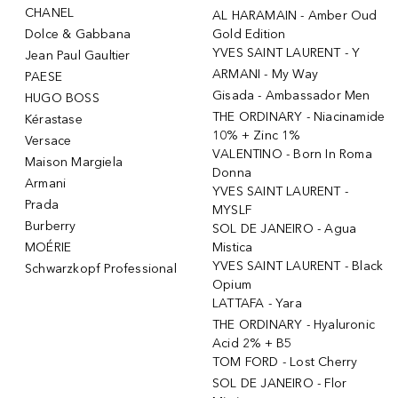
CHANEL
AL HARAMAIN - Amber Oud
Dolce & Gabbana
Gold Edition
YVES SAINT LAURENT - Y
Jean Paul Gaultier
ARMANI - My Way
PAESE
Gisada - Ambassador Men
HUGO BOSS
THE ORDINARY - Niacinamide
Kérastase
10% + Zinc 1%
Versace
VALENTINO - Born In Roma
Maison Margiela
Donna
Armani
YVES SAINT LAURENT -
Prada
MYSLF
Burberry
SOL DE JANEIRO - Agua
MOÉRIE
Mistica
YVES SAINT LAURENT - Black
Schwarzkopf Professional
Opium
LATTAFA - Yara
THE ORDINARY - Hyaluronic
Acid 2% + B5
TOM FORD - Lost Cherry
SOL DE JANEIRO - Flor