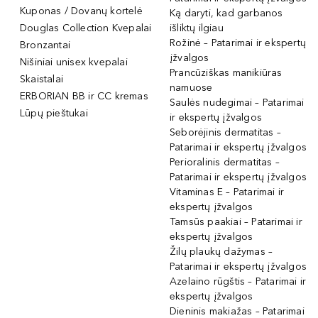
Kuponas / Dovanų kortelė
Ką daryti, kad garbanos
Douglas Collection Kvepalai
išliktų ilgiau
Rožinė – Patarimai ir ekspertų
Bronzantai
įžvalgos
Nišiniai unisex kvepalai
Prancūziškas manikiūras
Skaistalai
namuose
ERBORIAN BB ir CC kremas
Saulės nudegimai – Patarimai
Lūpų pieštukai
ir ekspertų įžvalgos
Seborėjinis dermatitas –
Patarimai ir ekspertų įžvalgos
Perioralinis dermatitas –
Patarimai ir ekspertų įžvalgos
Vitaminas E – Patarimai ir
ekspertų įžvalgos
Tamsūs paakiai – Patarimai ir
ekspertų įžvalgos
Žilų plaukų dažymas –
Patarimai ir ekspertų įžvalgos
Azelaino rūgštis – Patarimai ir
ekspertų įžvalgos
Dieninis makiažas – Patarimai