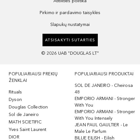
Atitikties politika
Pirkimo ir pardavimo taisyklės
Slapukų nustatymai
ATSISAKYTI SUTARTIES
©
2026
UAB "DOUGLAS LT"
POPULIARIAUSI PREKIŲ
POPULIARIAUSI PRODUKTAI
ŽENKLAI
SOL DE JANEIRO - Cheirosa
Rituals
48
EMPORIO ARMANI - Stronger
Dyson
With You
Douglas Collection
EMPORIO ARMANI - Stronger
Sol de Janeiro
With You Intensely
MATH SCIETIFIC
JEAN PAUL GAULTIER - Le
Yves Saint Laurent
Male Le Parfum
DIOR
BILLIE EILISH - Eilish