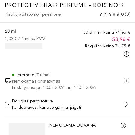
PROTECTIVE HAIR PERFUME - BOIS NOIR
Plaukų atstatomoji priemonė
0
(
0
)
50 ml
30 d. min. kaina
71,95 €
1,08 €
 / 
1
ml
su PVM
53,96 €
Reguliari kaina
71,95 €
Internete
:
Turime
Nemokamas pristatymas
Pristatymas: pr, 10.08.2026–an, 11.08.2026
Douglas parduotuvė
Parduotuvės, kuriose galima įsigyti
PRIDĖTI Į KREPŠELĮ
Praleisti slankiklį
NEMOKAMA DOVANA