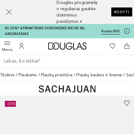
Douglas programėlę
[navigation.slideout.screenreader]
ir reguliariai gaukite
RODYTI
išskirtinius
pasiūlymus ir
nuolaidas
IKI 25%* ATRINKTIEMS DIDESNIEMS NEI 80 ML
Kodas:
BIG
AROMATAMS
Į Douglas pagrindinį pu
Į mano nor
Atidaryti meniu
Į mano paskyrą
Į kr
Meniu
Grįžk atgal
Vykdykite paiešką
Titulinis
Plaukams
Plaukų priežiūra
Plaukų kaukės ir kremai
Sac
-25%