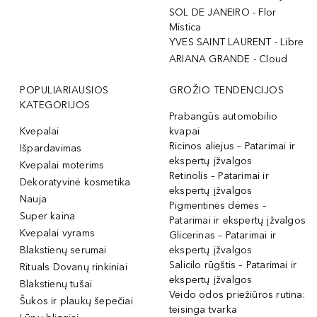
SOL DE JANEIRO - Flor
Mistica
YVES SAINT LAURENT - Libre
ARIANA GRANDE - Cloud
POPULIARIAUSIOS
GROŽIO TENDENCIJOS
KATEGORIJOS
Prabangūs automobilio
Kvepalai
kvapai
Ricinos aliejus – Patarimai ir
Išpardavimas
ekspertų įžvalgos
Kvepalai moterims
Retinolis – Patarimai ir
Dekoratyvinė kosmetika
ekspertų įžvalgos
Nauja
Pigmentinės dėmės –
Super kaina
Patarimai ir ekspertų įžvalgos
Kvepalai vyrams
Glicerinas – Patarimai ir
Blakstienų serumai
ekspertų įžvalgos
Salicilo rūgštis – Patarimai ir
Rituals Dovanų rinkiniai
ekspertų įžvalgos
Blakstienų tušai
Veido odos priežiūros rutina:
Šukos ir plaukų šepečiai
teisinga tvarka