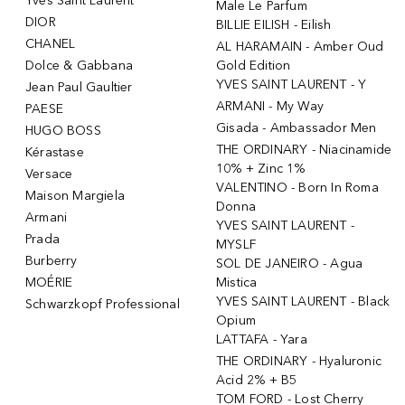
Yves Saint Laurent
Male Le Parfum
DIOR
BILLIE EILISH - Eilish
CHANEL
AL HARAMAIN - Amber Oud
Dolce & Gabbana
Gold Edition
YVES SAINT LAURENT - Y
Jean Paul Gaultier
ARMANI - My Way
PAESE
Gisada - Ambassador Men
HUGO BOSS
THE ORDINARY - Niacinamide
Kérastase
10% + Zinc 1%
Versace
VALENTINO - Born In Roma
Maison Margiela
Donna
Armani
YVES SAINT LAURENT -
Prada
MYSLF
Burberry
SOL DE JANEIRO - Agua
MOÉRIE
Mistica
YVES SAINT LAURENT - Black
Schwarzkopf Professional
Opium
LATTAFA - Yara
THE ORDINARY - Hyaluronic
Acid 2% + B5
TOM FORD - Lost Cherry