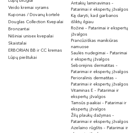
Lūpų blizgiai
Antakių laminavimas –
Veido kremai vyrams
Patarimai ir ekspertų įžvalgos
Kuponas / Dovanų kortelė
Ką daryti, kad garbanos
Douglas Collection Kvepalai
išliktų ilgiau
Rožinė – Patarimai ir ekspertų
Bronzantai
įžvalgos
Nišiniai unisex kvepalai
Prancūziškas manikiūras
Skaistalai
namuose
ERBORIAN BB ir CC kremas
Saulės nudegimai – Patarimai
Lūpų pieštukai
ir ekspertų įžvalgos
Seborėjinis dermatitas –
Patarimai ir ekspertų įžvalgos
Perioralinis dermatitas –
Patarimai ir ekspertų įžvalgos
Vitaminas E – Patarimai ir
ekspertų įžvalgos
Tamsūs paakiai – Patarimai ir
ekspertų įžvalgos
Žilų plaukų dažymas –
Patarimai ir ekspertų įžvalgos
Azelaino rūgštis – Patarimai ir