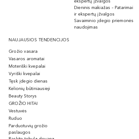
ekspertų įžvalgos
Dieninis makiažas – Patarimai
ir ekspertų įžvalgos
Savaiminio įdegio priemonės
naudojimas
NAUJAUSIOS TENDENCIJOS
Grožio vasara
Vasaros aromatai
Moteriški kvepalai
Vyriški kvepalai
Tęsk įdegio dienas
Kelionių būtiniausieji
Beauty Storys
GROŽIO HITAI
Vestuvės
Ruduo
Parduotuvių grožio
paslaugos
Raskite tobulą dovaną