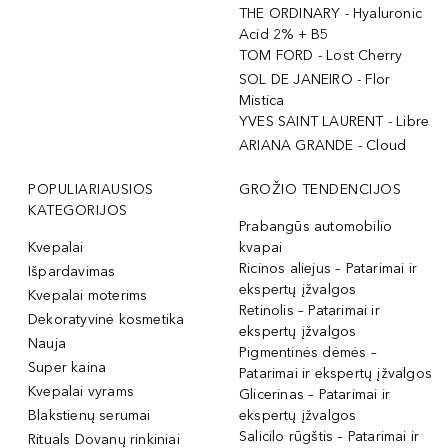
THE ORDINARY - Hyaluronic
Acid 2% + B5
TOM FORD - Lost Cherry
SOL DE JANEIRO - Flor
Mistica
YVES SAINT LAURENT - Libre
ARIANA GRANDE - Cloud
POPULIARIAUSIOS
GROŽIO TENDENCIJOS
KATEGORIJOS
Prabangūs automobilio
Kvepalai
kvapai
Ricinos aliejus – Patarimai ir
Išpardavimas
ekspertų įžvalgos
Kvepalai moterims
Retinolis – Patarimai ir
Dekoratyvinė kosmetika
ekspertų įžvalgos
Nauja
Pigmentinės dėmės –
Super kaina
Patarimai ir ekspertų įžvalgos
Kvepalai vyrams
Glicerinas – Patarimai ir
Blakstienų serumai
ekspertų įžvalgos
Salicilo rūgštis – Patarimai ir
Rituals Dovanų rinkiniai