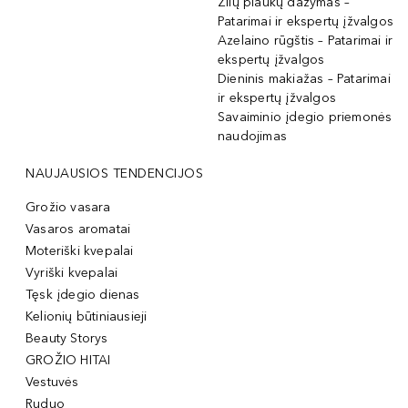
Žilų plaukų dažymas –
Patarimai ir ekspertų įžvalgos
Azelaino rūgštis – Patarimai ir
ekspertų įžvalgos
Dieninis makiažas – Patarimai
ir ekspertų įžvalgos
Savaiminio įdegio priemonės
naudojimas
NAUJAUSIOS TENDENCIJOS
Grožio vasara
Vasaros aromatai
Moteriški kvepalai
Vyriški kvepalai
Tęsk įdegio dienas
Kelionių būtiniausieji
Beauty Storys
GROŽIO HITAI
Vestuvės
Ruduo