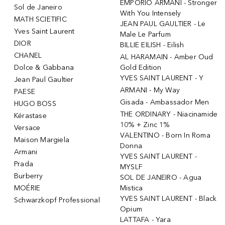
EMPORIO ARMANI - Stronger
Sol de Janeiro
With You Intensely
MATH SCIETIFIC
JEAN PAUL GAULTIER - Le
Yves Saint Laurent
Male Le Parfum
DIOR
BILLIE EILISH - Eilish
CHANEL
AL HARAMAIN - Amber Oud
Dolce & Gabbana
Gold Edition
YVES SAINT LAURENT - Y
Jean Paul Gaultier
ARMANI - My Way
PAESE
Gisada - Ambassador Men
HUGO BOSS
THE ORDINARY - Niacinamide
Kérastase
10% + Zinc 1%
Versace
VALENTINO - Born In Roma
Maison Margiela
Donna
Armani
YVES SAINT LAURENT -
Prada
MYSLF
Burberry
SOL DE JANEIRO - Agua
MOÉRIE
Mistica
YVES SAINT LAURENT - Black
Schwarzkopf Professional
Opium
LATTAFA - Yara