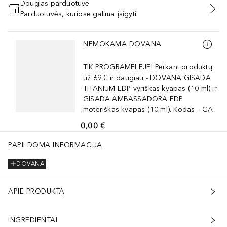
Douglas parduotuvė
Parduotuvės, kuriose galima įsigyti
PRIDĖTI Į KREPŠELĮ
Praleisti slankiklį
NEMOKAMA DOVANA
TIK PROGRAMĖLĖJE! Perkant produktų
už 69 € ir daugiau - DOVANA GISADA
TITANIUM EDP vyriškas kvapas (10 ml) ir
GISADA AMBASSADORA EDP
moteriškas kvapas (10 ml). Kodas – GA
0,00 €
PAPILDOMA INFORMACIJA
DOVANA
APIE PRODUKTĄ
INGREDIENTAI