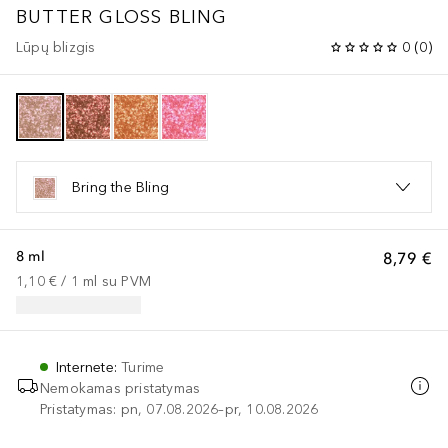
BUTTER GLOSS BLING
Lūpų blizgis
0
(
0
)
Bring the Bling
8 ml
8,79 €
1,10 €
 / 
1
ml
su PVM
Internete
:
Turime
Nemokamas pristatymas
Pristatymas: pn, 07.08.2026–pr, 10.08.2026