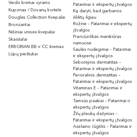
Veido kremai vyrams
Patarimai ir ekspertų įžvalgos
Kuponas / Dovanų kortelė
Ką daryti, kad garbanos
Douglas Collection Kvepalai
išliktų ilgiau
Rožinė – Patarimai ir ekspertų
Bronzantai
įžvalgos
Nišiniai unisex kvepalai
Prancūziškas manikiūras
Skaistalai
namuose
ERBORIAN BB ir CC kremas
Saulės nudegimai – Patarimai
Lūpų pieštukai
ir ekspertų įžvalgos
Seborėjinis dermatitas –
Patarimai ir ekspertų įžvalgos
Perioralinis dermatitas –
Patarimai ir ekspertų įžvalgos
Vitaminas E – Patarimai ir
ekspertų įžvalgos
Tamsūs paakiai – Patarimai ir
ekspertų įžvalgos
Žilų plaukų dažymas –
Patarimai ir ekspertų įžvalgos
Azelaino rūgštis – Patarimai ir
ekspertų įžvalgos