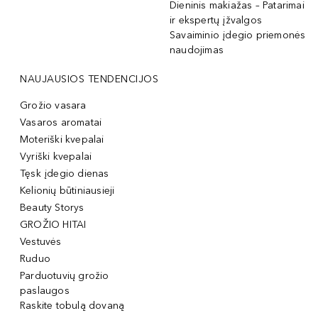
Dieninis makiažas – Patarimai
ir ekspertų įžvalgos
Savaiminio įdegio priemonės
naudojimas
NAUJAUSIOS TENDENCIJOS
Grožio vasara
Vasaros aromatai
Moteriški kvepalai
Vyriški kvepalai
Tęsk įdegio dienas
Kelionių būtiniausieji
Beauty Storys
GROŽIO HITAI
Vestuvės
Ruduo
Parduotuvių grožio
paslaugos
Raskite tobulą dovaną