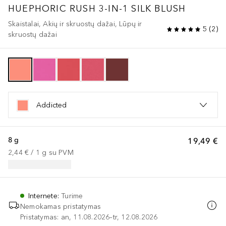
HUEPHORIC RUSH 3-IN-1 SILK BLUSH
Skaistalai, Akių ir skruostų dažai, Lūpų ir
5
(
2
)
skruostų dažai
Addicted
8 g
19,49 €
2,44 €
 / 
1
g
su PVM
Internete
:
Turime
Nemokamas pristatymas
Pristatymas: an, 11.08.2026–tr, 12.08.2026