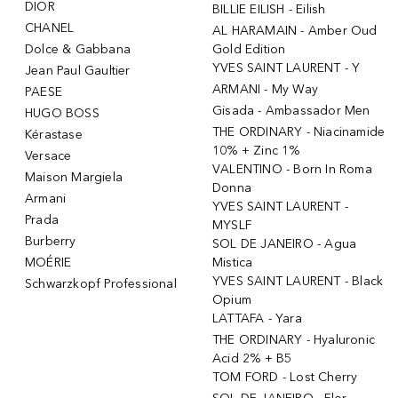
DIOR
BILLIE EILISH - Eilish
CHANEL
AL HARAMAIN - Amber Oud
Dolce & Gabbana
Gold Edition
YVES SAINT LAURENT - Y
Jean Paul Gaultier
ARMANI - My Way
PAESE
Gisada - Ambassador Men
HUGO BOSS
THE ORDINARY - Niacinamide
Kérastase
10% + Zinc 1%
Versace
VALENTINO - Born In Roma
Maison Margiela
Donna
Armani
YVES SAINT LAURENT -
Prada
MYSLF
Burberry
SOL DE JANEIRO - Agua
MOÉRIE
Mistica
YVES SAINT LAURENT - Black
Schwarzkopf Professional
Opium
LATTAFA - Yara
THE ORDINARY - Hyaluronic
Acid 2% + B5
TOM FORD - Lost Cherry