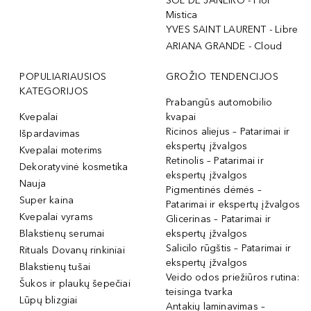
SOL DE JANEIRO - Flor
Mistica
YVES SAINT LAURENT - Libre
ARIANA GRANDE - Cloud
POPULIARIAUSIOS
GROŽIO TENDENCIJOS
KATEGORIJOS
Prabangūs automobilio
Kvepalai
kvapai
Ricinos aliejus – Patarimai ir
Išpardavimas
ekspertų įžvalgos
Kvepalai moterims
Retinolis – Patarimai ir
Dekoratyvinė kosmetika
ekspertų įžvalgos
Nauja
Pigmentinės dėmės –
Super kaina
Patarimai ir ekspertų įžvalgos
Kvepalai vyrams
Glicerinas – Patarimai ir
Blakstienų serumai
ekspertų įžvalgos
Salicilo rūgštis – Patarimai ir
Rituals Dovanų rinkiniai
ekspertų įžvalgos
Blakstienų tušai
Veido odos priežiūros rutina:
Šukos ir plaukų šepečiai
teisinga tvarka
Lūpų blizgiai
Antakių laminavimas –