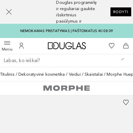
Douglas programėlę
[navigation.slideout.screenreader]
ir reguliariai gaukite
RODYTI
išskirtinius
pasiūlymus ir
nuolaidas
NEMOKAMAS PRISTATYMAS Į PAŠTOMATUS IKI 08 09
Į Douglas pagrindinį pu
Į mano nor
Atidaryti meniu
Į mano paskyrą
Į kr
Meniu
Grįžk atgal
Vykdykite paiešką
Titulinis
Dekoratyvinė kosmetika
Veidui
Skaistalai
Morphe Hueph