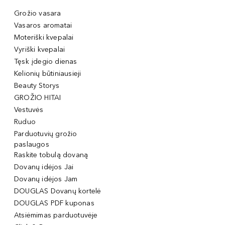
Grožio vasara
Vasaros aromatai
Moteriški kvepalai
Vyriški kvepalai
Tęsk įdegio dienas
Kelionių būtiniausieji
Beauty Storys
GROŽIO HITAI
Vestuvės
Ruduo
Parduotuvių grožio
paslaugos
Raskite tobulą dovaną
Dovanų idėjos Jai
Dovanų idėjos Jam
DOUGLAS Dovanų kortelė
DOUGLAS PDF kuponas
Atsiėmimas parduotuvėje