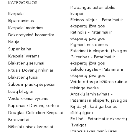
KATEGORIJOS
Prabangūs automobilio
Kvepalai
kvapai
Ricinos aliejus – Patarimai ir
Išpardavimas
ekspertų įžvalgos
Kvepalai moterims
Retinolis – Patarimai ir
Dekoratyvinė kosmetika
ekspertų įžvalgos
Nauja
Pigmentinės dėmės –
Super kaina
Patarimai ir ekspertų įžvalgos
Kvepalai vyrams
Glicerinas – Patarimai ir
Blakstienų serumai
ekspertų įžvalgos
Salicilo rūgštis – Patarimai ir
Rituals Dovanų rinkiniai
ekspertų įžvalgos
Blakstienų tušai
Veido odos priežiūros rutina:
Šukos ir plaukų šepečiai
teisinga tvarka
Lūpų blizgiai
Antakių laminavimas –
Veido kremai vyrams
Patarimai ir ekspertų įžvalgos
Kuponas / Dovanų kortelė
Ką daryti, kad garbanos
Douglas Collection Kvepalai
išliktų ilgiau
Rožinė – Patarimai ir ekspertų
Bronzantai
įžvalgos
Nišiniai unisex kvepalai
Prancūziškas manikiūras