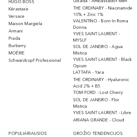
Gisada - Ambassador Men
HUGO BOSS
THE ORDINARY - Niacinamide
Kérastase
10% + Zinc 1%
Versace
VALENTINO - Born In Roma
Maison Margiela
Donna
Armani
YVES SAINT LAURENT -
Prada
MYSLF
Burberry
SOL DE JANEIRO - Agua
MOÉRIE
Mistica
YVES SAINT LAURENT - Black
Schwarzkopf Professional
Opium
LATTAFA - Yara
THE ORDINARY - Hyaluronic
Acid 2% + B5
TOM FORD - Lost Cherry
SOL DE JANEIRO - Flor
Mistica
YVES SAINT LAURENT - Libre
ARIANA GRANDE - Cloud
POPULIARIAUSIOS
GROŽIO TENDENCIJOS