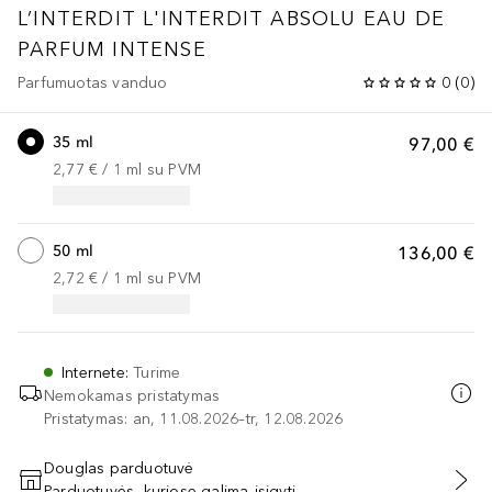
L’INTERDIT
L'INTERDIT ABSOLU EAU DE
PARFUM INTENSE
Parfumuotas vanduo
0
(
0
)
35 ml
97,00 €
2,77 €
 / 
1
ml
su PVM
50 ml
136,00 €
2,72 €
 / 
1
ml
su PVM
Internete
:
Turime
Nemokamas pristatymas
Pristatymas: an, 11.08.2026–tr, 12.08.2026
Douglas parduotuvė
Parduotuvės, kuriose galima įsigyti
PRIDĖTI Į KREPŠELĮ