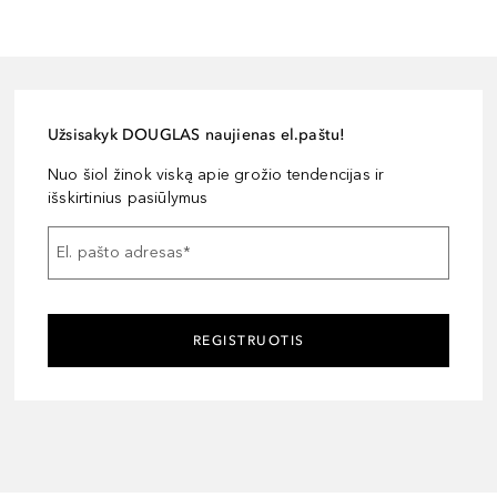
Užsisakyk DOUGLAS naujienas el.paštu!
Nuo šiol žinok viską apie grožio tendencijas ir
išskirtinius pasiūlymus
El. pašto adresas
*
REGISTRUOTIS