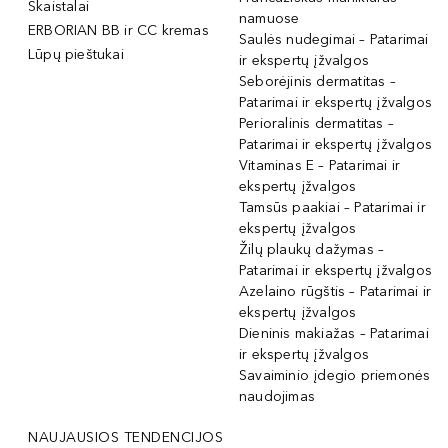
Skaistalai
namuose
ERBORIAN BB ir CC kremas
Saulės nudegimai – Patarimai
Lūpų pieštukai
ir ekspertų įžvalgos
Seborėjinis dermatitas –
Patarimai ir ekspertų įžvalgos
Perioralinis dermatitas –
Patarimai ir ekspertų įžvalgos
Vitaminas E – Patarimai ir
ekspertų įžvalgos
Tamsūs paakiai – Patarimai ir
ekspertų įžvalgos
Žilų plaukų dažymas –
Patarimai ir ekspertų įžvalgos
Azelaino rūgštis – Patarimai ir
ekspertų įžvalgos
Dieninis makiažas – Patarimai
ir ekspertų įžvalgos
Savaiminio įdegio priemonės
naudojimas
NAUJAUSIOS TENDENCIJOS