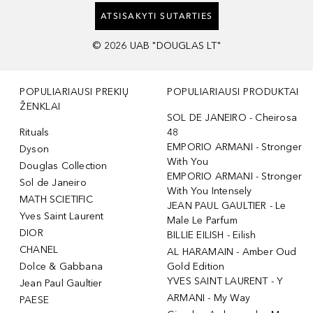
ATSISAKYTI SUTARTIES
©
2026
UAB "DOUGLAS LT"
POPULIARIAUSI PREKIŲ
POPULIARIAUSI PRODUKTAI
ŽENKLAI
SOL DE JANEIRO - Cheirosa
Rituals
48
EMPORIO ARMANI - Stronger
Dyson
With You
Douglas Collection
EMPORIO ARMANI - Stronger
Sol de Janeiro
With You Intensely
MATH SCIETIFIC
JEAN PAUL GAULTIER - Le
Yves Saint Laurent
Male Le Parfum
DIOR
BILLIE EILISH - Eilish
CHANEL
AL HARAMAIN - Amber Oud
Dolce & Gabbana
Gold Edition
YVES SAINT LAURENT - Y
Jean Paul Gaultier
ARMANI - My Way
PAESE