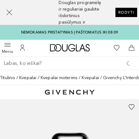
Douglas programėlę
[navigation.slideout.screenreader]
ir reguliariai gaukite
RODYTI
išskirtinius
pasiūlymus ir
nuolaidas
NEMOKAMAS PRISTATYMAS Į PAŠTOMATUS IKI 08 09
Į Douglas pagrindinį pu
Į mano nor
Atidaryti meniu
Į mano paskyrą
Į kr
Meniu
Grįžk atgal
Vykdykite paiešką
Titulinis
Kvepalai
Kvepalai moterims
Kvepalai
Givenchy L’Interd