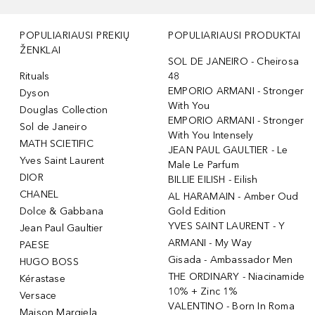
POPULIARIAUSI PREKIŲ
POPULIARIAUSI PRODUKTAI
ŽENKLAI
SOL DE JANEIRO - Cheirosa
Rituals
48
EMPORIO ARMANI - Stronger
Dyson
With You
Douglas Collection
EMPORIO ARMANI - Stronger
Sol de Janeiro
With You Intensely
MATH SCIETIFIC
JEAN PAUL GAULTIER - Le
Yves Saint Laurent
Male Le Parfum
DIOR
BILLIE EILISH - Eilish
CHANEL
AL HARAMAIN - Amber Oud
Dolce & Gabbana
Gold Edition
YVES SAINT LAURENT - Y
Jean Paul Gaultier
ARMANI - My Way
PAESE
Gisada - Ambassador Men
HUGO BOSS
THE ORDINARY - Niacinamide
Kérastase
10% + Zinc 1%
Versace
VALENTINO - Born In Roma
Maison Margiela