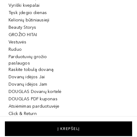
Vyriški kvepalai
Tęsk įdegio dienas
Kelionių būtiniausieji
Beauty Storys
GROŽIO HITAI
Vestuvės
Ruduo
Parduotuvių grožio
paslaugos
Raskite tobulą dovaną
Dovanų idėjos Jai
Dovanų idėjos Jam
DOUGLAS Dovanų kortelė
DOUGLAS PDF kuponas
Atsiėmimas parduotuvėje
Click & Return
DOUGLAS Grožio Kortelė
DOUGLAS Mobilioji
Į KREPŠELĮ
programėlė