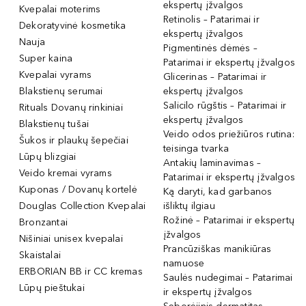
ekspertų įžvalgos
Kvepalai moterims
Retinolis – Patarimai ir
Dekoratyvinė kosmetika
ekspertų įžvalgos
Nauja
Pigmentinės dėmės –
Super kaina
Patarimai ir ekspertų įžvalgos
Kvepalai vyrams
Glicerinas – Patarimai ir
Blakstienų serumai
ekspertų įžvalgos
Salicilo rūgštis – Patarimai ir
Rituals Dovanų rinkiniai
ekspertų įžvalgos
Blakstienų tušai
Veido odos priežiūros rutina:
Šukos ir plaukų šepečiai
teisinga tvarka
Lūpų blizgiai
Antakių laminavimas –
Veido kremai vyrams
Patarimai ir ekspertų įžvalgos
Kuponas / Dovanų kortelė
Ką daryti, kad garbanos
Douglas Collection Kvepalai
išliktų ilgiau
Rožinė – Patarimai ir ekspertų
Bronzantai
įžvalgos
Nišiniai unisex kvepalai
Prancūziškas manikiūras
Skaistalai
namuose
ERBORIAN BB ir CC kremas
Saulės nudegimai – Patarimai
Lūpų pieštukai
ir ekspertų įžvalgos