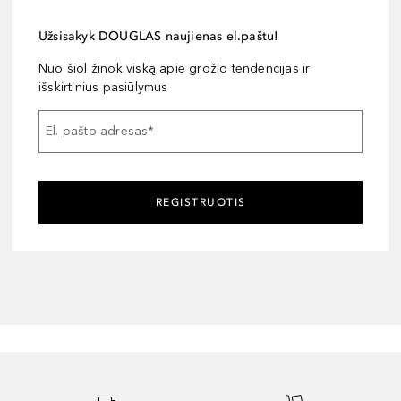
Užsisakyk DOUGLAS naujienas el.paštu!
Nuo šiol žinok viską apie grožio tendencijas ir
išskirtinius pasiūlymus
El. pašto adresas
*
REGISTRUOTIS