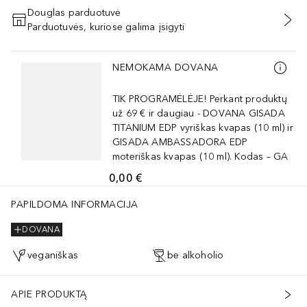
Douglas parduotuvė
Parduotuvės, kuriose galima įsigyti
PRIDĖTI Į KREPŠELĮ
Praleisti slankiklį
NEMOKAMA DOVANA
TIK PROGRAMĖLĖJE! Perkant produktų
už 69 € ir daugiau - DOVANA GISADA
TITANIUM EDP vyriškas kvapas (10 ml) ir
GISADA AMBASSADORA EDP
moteriškas kvapas (10 ml). Kodas – GA
0,00 €
PAPILDOMA INFORMACIJA
DOVANA
veganiškas
be alkoholio
APIE PRODUKTĄ