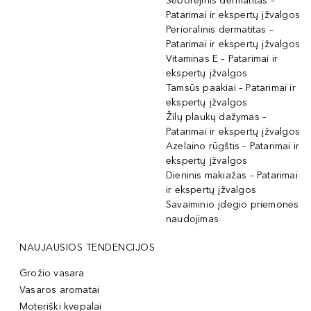
Seborėjinis dermatitas –
Patarimai ir ekspertų įžvalgos
Perioralinis dermatitas –
Patarimai ir ekspertų įžvalgos
Vitaminas E – Patarimai ir
ekspertų įžvalgos
Tamsūs paakiai – Patarimai ir
ekspertų įžvalgos
Žilų plaukų dažymas –
Patarimai ir ekspertų įžvalgos
Azelaino rūgštis – Patarimai ir
ekspertų įžvalgos
Dieninis makiažas – Patarimai
ir ekspertų įžvalgos
Savaiminio įdegio priemonės
naudojimas
NAUJAUSIOS TENDENCIJOS
Grožio vasara
Vasaros aromatai
Moteriški kvepalai