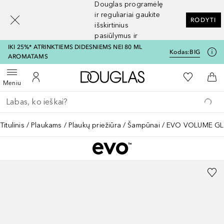
Douglas programėlę
[navigation.slideout.screenreader]
ir reguliariai gaukite
RODYTI
išskirtinius
pasiūlymus ir
nuolaidas
IKI 25%* ATRINKTIEMS DIDESNIEMS NEI 80 ML
Kodas:
BIG
AROMATAMS
Į Douglas pagrindinį pu
Į mano nor
Atidaryti meniu
Į mano paskyrą
Į kr
Meniu
Grįžk atgal
Vykdykite paiešką
Titulinis
Plaukams
Plaukų priežiūra
Šampūnai
EVO VOLUME G