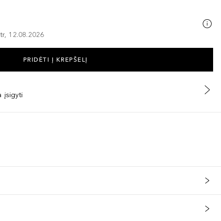
tr, 12.08.2026
PRIDĖTI Į KREPŠELĮ
 įsigyti