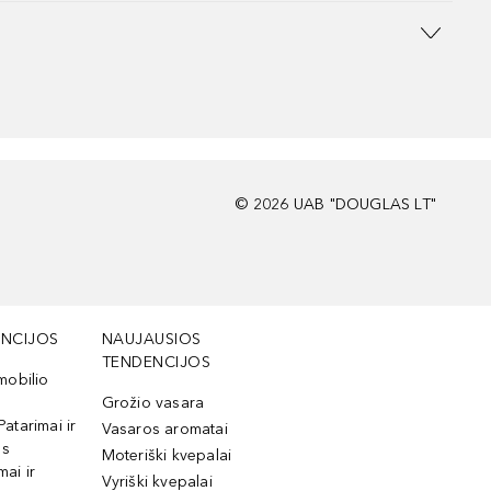
©
2026
UAB "DOUGLAS LT"
NCIJOS
NAUJAUSIOS
TENDENCIJOS
mobilio
Grožio vasara
Patarimai ir
Vasaros aromatai
os
Moteriški kvepalai
mai ir
Vyriški kvepalai