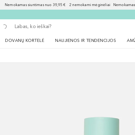
Nemokamas siuntimas nuo 39,95 € 2 nemokami mėginėliai Nemokamas d
Grįžk atgal
Vykdykite paiešką
DOVANŲ KORTELĖ
NAUJIENOS IR TENDENCIJOS
AM
Atidaryti NAUJIENOS IR TENDENCIJOS 
Atid