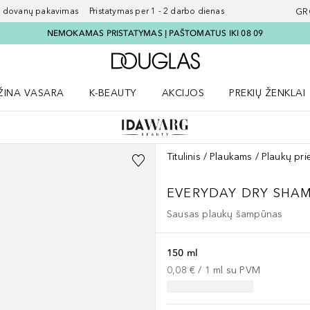
ovanų pakavimas Pristatymas per 1 - 2 darbo dienas
GR
NEMOKAMAS PRISTATYMAS Į PAŠTOMATUS IKI 08 09
Į Douglas pagrindinį pu
ŽINA VASARA
K-BEAUTY
AKCIJOS
PREKIŲ ŽENKLAI
meniu
aryti Amžina vasara meniu
Atidaryti AKCIJOS meniu
Atidaryti PREKIŲ 
Titulinis
Plaukams
Plaukų pri
EVERYDAY DRY SHA
Sausas plaukų šampūnas
150 ml
0,08 €
 / 
1
ml
su PVM