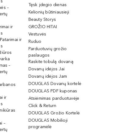
os
Tęsk įdegio dienas
mės –
Kelionių būtiniausieji
ertų
Beauty Storys
rimai ir
GROŽIO HITAI
os
Vestuvės
 Patarimai ir
Ruduo
os
Parduotuvių grožio
žiūros
paslaugos
tvarka
Raskite tobulą dovaną
imas –
Dovanų idėjos Jai
ertų
Dovanų idėjos Jam
DOUGLAS Dovanų kortelė
garbanos
DOUGLAS PDF kuponas
i ir
Atsiėmimas parduotuvėje
os
Click & Return
nikiūras
DOUGLAS Grožio Kortelė
DOUGLAS Mobilioji
i –
programėlė
ertų