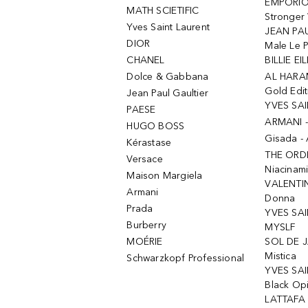
EMPORIO
MATH SCIETIFIC
Stronger 
Yves Saint Laurent
JEAN PAU
DIOR
Male Le 
CHANEL
BILLIE EIL
Dolce & Gabbana
AL HARA
Gold Edit
Jean Paul Gaultier
YVES SAI
PAESE
ARMANI 
HUGO BOSS
Gisada -
Kérastase
THE ORD
Versace
Niacinam
Maison Margiela
VALENTIN
Armani
Donna
Prada
YVES SAI
Burberry
MYSLF
MOÉRIE
SOL DE J
Mistica
Schwarzkopf Professional
YVES SAI
Black Op
LATTAFA 