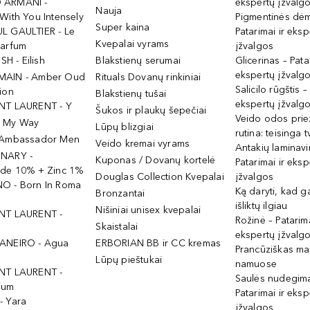
 ARMANI -
ekspertų įžvalg
Nauja
With You Intensely
Pigmentinės dė
Super kaina
L GAULTIER - Le
Patarimai ir eksp
Kvepalai vyrams
Parfum
įžvalgos
ISH - Eilish
Blakstienų serumai
Glicerinas – Pata
ekspertų įžvalg
MAIN - Amber Oud
Rituals Dovanų rinkiniai
Salicilo rūgštis –
ion
Blakstienų tušai
ekspertų įžvalg
NT LAURENT - Y
Šukos ir plaukų šepečiai
Veido odos prie
- My Way
Lūpų blizgiai
rutina: teisinga 
 Ambassador Men
Veido kremai vyrams
Antakių laminav
INARY -
Kuponas / Dovanų kortelė
Patarimai ir eksp
ide 10% + Zinc 1%
Douglas Collection Kvepalai
įžvalgos
O - Born In Roma
Ką daryti, kad 
Bronzantai
išliktų ilgiau
Nišiniai unisex kvepalai
NT LAURENT -
Rožinė – Patarima
Skaistalai
ekspertų įžvalg
ANEIRO - Agua
ERBORIAN BB ir CC kremas
Prancūziškas ma
Lūpų pieštukai
namuose
NT LAURENT -
Saulės nudegima
ium
Patarimai ir eksp
- Yara
įžvalgos