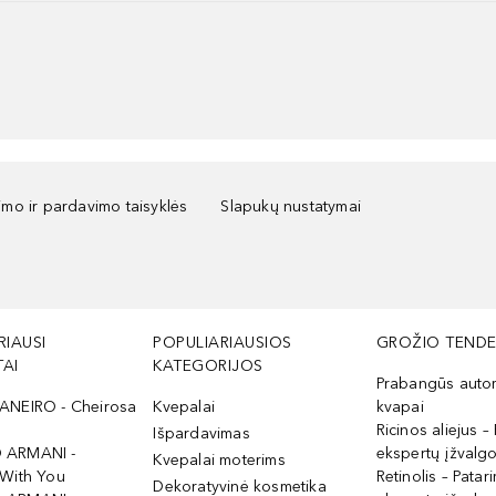
kimo ir pardavimo taisyklės
Slapukų nustatymai
RIAUSI
POPULIARIAUSIOS
GROŽIO TENDE
AI
KATEGORIJOS
Prabangūs auto
ANEIRO - Cheirosa
Kvepalai
kvapai
Ricinos aliejus – 
Išpardavimas
 ARMANI -
ekspertų įžvalg
Kvepalai moterims
 With You
Retinolis – Patari
Dekoratyvinė kosmetika