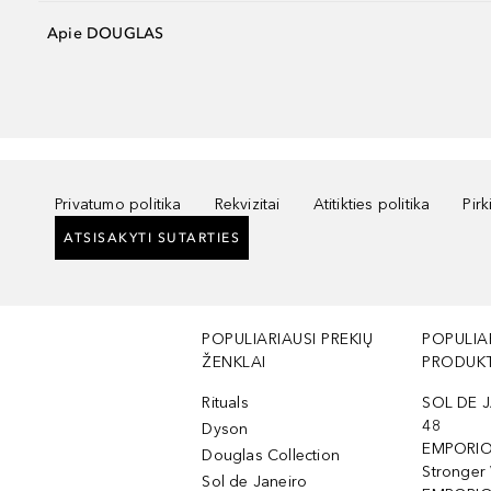
Apie DOUGLAS
Privatumo politika
Rekvizitai
Atitikties politika
Pir
ATSISAKYTI SUTARTIES
POPULIARIAUSI PREKIŲ
POPULIA
ŽENKLAI
PRODUKT
Rituals
SOL DE J
48
Dyson
EMPORIO
Douglas Collection
Stronger
Sol de Janeiro