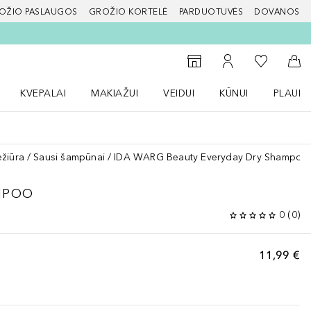
OŽIO PASLAUGOS
GROŽIO KORTELĖ
PARDUOTUVĖS
DOVANOS
slapį
Į mano nor
Į parduotuvių paiešką
Į mano paskyrą
Į kr
KVEPALAI
MAKIAŽUI
VEIDUI
KŪNUI
PLAUK
ŽENKLAI meniu
Atidaryti Kvepalai meniu
Atidaryti MAKIAŽUI meniu
Atidaryti VEIDUI meniu
Atidaryti KŪNUI men
Atidaryt
ežiūra
Sausi šampūnai
IDA WARG Beauty Everyday Dry Shampoo
MPOO
0
(
0
)
11,99 €