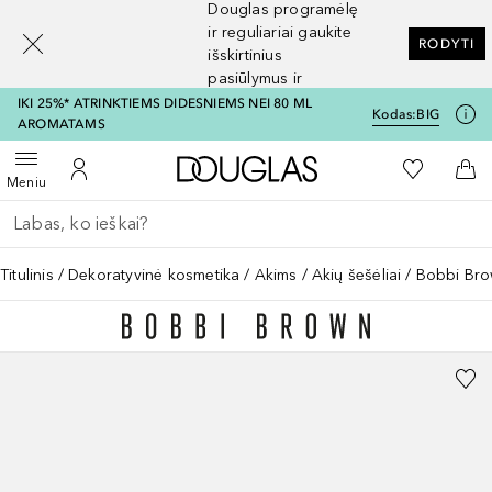
Douglas programėlę
[navigation.slideout.screenreader]
ir reguliariai gaukite
RODYTI
išskirtinius
pasiūlymus ir
nuolaidas
IKI 25%* ATRINKTIEMS DIDESNIEMS NEI 80 ML
Kodas:
BIG
AROMATAMS
Į Douglas pagrindinį pu
Į mano nor
Atidaryti meniu
Į mano paskyrą
Į kr
Meniu
Grįžk atgal
Vykdykite paiešką
Titulinis
Dekoratyvinė kosmetika
Akims
Akių šešėliai
Bobbi Bro