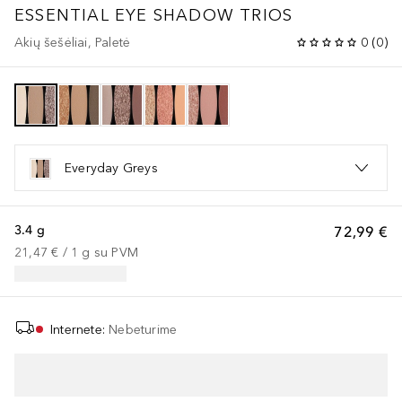
ESSENTIAL EYE SHADOW TRIOS
Akių šešėliai, Paletė
0
(
0
)
Everyday Greys
3.4 g
72,99 €
21,47 €
 / 
1
g
su PVM
Internete
:
Nebeturime