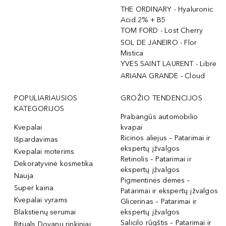
THE ORDINARY - Hyaluronic
Acid 2% + B5
TOM FORD - Lost Cherry
SOL DE JANEIRO - Flor
Mistica
YVES SAINT LAURENT - Libre
ARIANA GRANDE - Cloud
POPULIARIAUSIOS
GROŽIO TENDENCIJOS
KATEGORIJOS
Prabangūs automobilio
Kvepalai
kvapai
Ricinos aliejus – Patarimai ir
Išpardavimas
ekspertų įžvalgos
Kvepalai moterims
Retinolis – Patarimai ir
Dekoratyvinė kosmetika
ekspertų įžvalgos
Nauja
Pigmentinės dėmės –
Super kaina
Patarimai ir ekspertų įžvalgos
Kvepalai vyrams
Glicerinas – Patarimai ir
Blakstienų serumai
ekspertų įžvalgos
Salicilo rūgštis – Patarimai ir
Rituals Dovanų rinkiniai