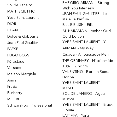
EMPORIO ARMANI - Stronger
Sol de Janeiro
With You Intensely
MATH SCIETIFIC
JEAN PAUL GAULTIER - Le
Yves Saint Laurent
Male Le Parfum
DIOR
BILLIE EILISH - Eilish
CHANEL
AL HARAMAIN - Amber Oud
Dolce & Gabbana
Gold Edition
YVES SAINT LAURENT - Y
Jean Paul Gaultier
ARMANI - My Way
PAESE
Gisada - Ambassador Men
HUGO BOSS
THE ORDINARY - Niacinamide
Kérastase
10% + Zinc 1%
Versace
VALENTINO - Born In Roma
Maison Margiela
Donna
Armani
YVES SAINT LAURENT -
Prada
MYSLF
Burberry
SOL DE JANEIRO - Agua
MOÉRIE
Mistica
YVES SAINT LAURENT - Black
Schwarzkopf Professional
Opium
LATTAFA - Yara