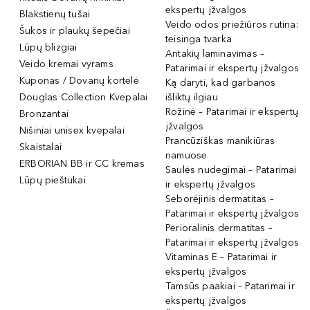
ekspertų įžvalgos
Blakstienų tušai
Veido odos priežiūros rutina:
Šukos ir plaukų šepečiai
teisinga tvarka
Lūpų blizgiai
Antakių laminavimas –
Veido kremai vyrams
Patarimai ir ekspertų įžvalgos
Kuponas / Dovanų kortelė
Ką daryti, kad garbanos
Douglas Collection Kvepalai
išliktų ilgiau
Rožinė – Patarimai ir ekspertų
Bronzantai
įžvalgos
Nišiniai unisex kvepalai
Prancūziškas manikiūras
Skaistalai
namuose
ERBORIAN BB ir CC kremas
Saulės nudegimai – Patarimai
Lūpų pieštukai
ir ekspertų įžvalgos
Seborėjinis dermatitas –
Patarimai ir ekspertų įžvalgos
Perioralinis dermatitas –
Patarimai ir ekspertų įžvalgos
Vitaminas E – Patarimai ir
ekspertų įžvalgos
Tamsūs paakiai – Patarimai ir
ekspertų įžvalgos