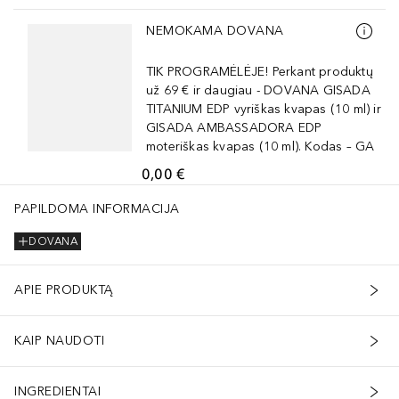
Praleisti slankiklį
NEMOKAMA DOVANA
TIK PROGRAMĖLĖJE! Perkant produktų
už 69 € ir daugiau - DOVANA GISADA
TITANIUM EDP vyriškas kvapas (10 ml) ir
GISADA AMBASSADORA EDP
moteriškas kvapas (10 ml). Kodas – GA
0,00 €
 Greens (Ci 77288), Copper Powder (Ci 77400), Ferric Ammonium Ferro
PAPILDOMA INFORMACIJA
DOVANA
APIE PRODUKTĄ
KAIP NAUDOTI
INGREDIENTAI