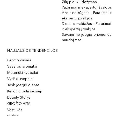
Žilų plaukų dažymas –
Patarimai ir ekspertų įžvalgos
Azelaino rūgštis – Patarimai ir
ekspertų įžvalgos
Dieninis makiažas – Patarimai
ir ekspertų įžvalgos
Savaiminio įdegio priemonės
naudojimas
NAUJAUSIOS TENDENCIJOS
Grožio vasara
Vasaros aromatai
Moteriški kvepalai
Vyriški kvepalai
Tęsk įdegio dienas
Kelionių būtiniausieji
Beauty Storys
GROŽIO HITAI
Vestuvės