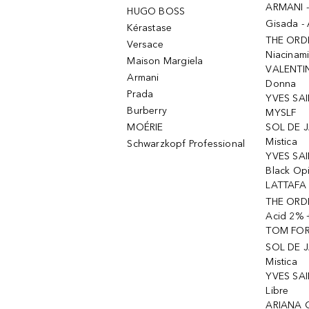
ARMANI 
HUGO BOSS
Gisada -
Kérastase
THE ORD
Versace
Niacinam
Maison Margiela
VALENTIN
Armani
Donna
Prada
YVES SAI
Burberry
MYSLF
MOÉRIE
SOL DE J
Mistica
Schwarzkopf Professional
YVES SAI
Black Op
LATTAFA 
THE ORDI
Acid 2% 
TOM FORD
SOL DE J
Mistica
YVES SAI
Libre
ARIANA 