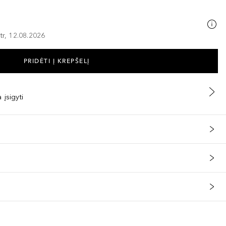
tr, 12.08.2026
PRIDĖTI Į KREPŠELĮ
 įsigyti