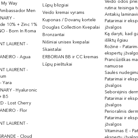
Veido odos prie
- My Way
Lūpų blizgiai
rutina: teisinga 
 Ambassador Men
Veido kremai vyrams
Antakių laminav
INARY -
Kuponas / Dovanų kortelė
Patarimai ir eksp
ide 10% + Zinc 1%
Douglas Collection Kvepalai
įžvalgos
O - Born In Roma
Ką daryti, kad 
Bronzantai
išliktų ilgiau
Nišiniai unisex kvepalai
NT LAURENT -
Rožinė – Patarima
Skaistalai
ekspertų įžvalg
ANEIRO - Agua
ERBORIAN BB ir CC kremas
Prancūziškas ma
Lūpų pieštukai
namuose
NT LAURENT -
Saulės nudegima
ium
Patarimai ir eksp
- Yara
įžvalgos
NARY - Hyaluronic
Seborėjinis derm
+ B5
Patarimai ir eksp
 - Lost Cherry
įžvalgos
ANEIRO - Flor
Perioralinis derm
Patarimai ir eksp
NT LAURENT -
įžvalgos
Vitaminas E – Pat
GRANDE - Cloud
ekspertų įžvalg