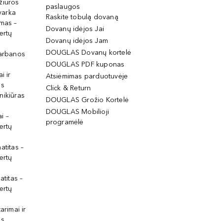
žiūros
paslaugos
tvarka
Raskite tobulą dovaną
imas –
Dovanų idėjos Jai
ertų
Dovanų idėjos Jam
DOUGLAS Dovanų kortelė
garbanos
DOUGLAS PDF kuponas
i ir
Atsiėmimas parduotuvėje
os
Click & Return
nikiūras
DOUGLAS Grožio Kortelė
DOUGLAS Mobilioji
i –
programėlė
ertų
atitas –
ertų
atitas –
ertų
arimai ir
os