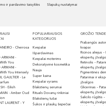
kimo ir pardavimo taisyklės
Slapukų nustatymai
RIAUSI
POPULIARIAUSIOS
GROŽIO TENDE
AI
KATEGORIJOS
Prabangūs auto
ANEIRO - Cheirosa
Kvepalai
kvapai
Ricinos aliejus – 
Išpardavimas
 ARMANI -
ekspertų įžvalg
Kvepalai moterims
 With You
Retinolis – Patari
Dekoratyvinė kosmetika
 ARMANI -
ekspertų įžvalg
Nauja
With You Intensely
Pigmentinės dė
Super kaina
L GAULTIER - Le
Patarimai ir eksp
Kvepalai vyrams
Parfum
įžvalgos
ISH - Eilish
Blakstienų serumai
Glicerinas – Pata
ekspertų įžvalg
MAIN - Amber Oud
Rituals Dovanų rinkiniai
Salicilo rūgštis –
ion
Blakstienų tušai
ekspertų įžvalg
NT LAURENT - Y
Šukos ir plaukų šepečiai