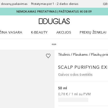
ovanų pakavimas Pristatymas per 1 - 2 darbo dienas
GR
NEMOKAMAS PRISTATYMAS Į PAŠTOMATUS IKI 08 09
Į Douglas pagrindinį pu
ŽINA VASARA
K-BEAUTY
AKCIJOS
PREKIŲ ŽENKLAI
meniu
aryti Amžina vasara meniu
Atidaryti AKCIJOS meniu
Atidaryti PREKIŲ 
Titulinis
Plaukams
Plaukų pri
SCALP PURIFYING E
Galvos odos šveitiklis
50 ml
0,78 €
 / 
1
ml
su PVM