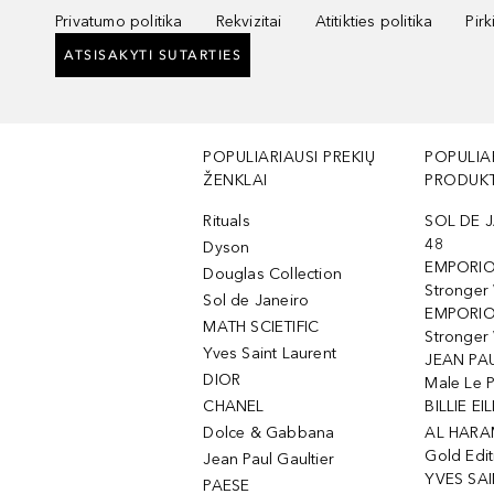
Privatumo politika
Rekvizitai
Atitikties politika
Pir
ATSISAKYTI SUTARTIES
POPULIARIAUSI PREKIŲ
POPULIA
ŽENKLAI
PRODUKT
Rituals
SOL DE J
48
Dyson
EMPORIO
Douglas Collection
Stronger
Sol de Janeiro
EMPORIO
MATH SCIETIFIC
Stronger 
Yves Saint Laurent
JEAN PAU
DIOR
Male Le 
CHANEL
BILLIE EIL
Dolce & Gabbana
AL HARA
Gold Edit
Jean Paul Gaultier
YVES SAI
PAESE