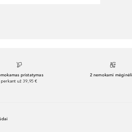
mokamas pristatymas
2 nemokami mėginėli
perkant už 39,95 €
ūdai