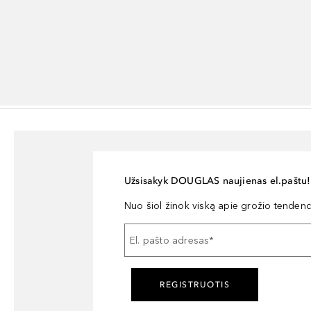
Užsisakyk DOUGLAS naujienas el.paštu!
Nuo šiol žinok viską apie grožio tendencij
El. pašto adresas
*
REGISTRUOTIS