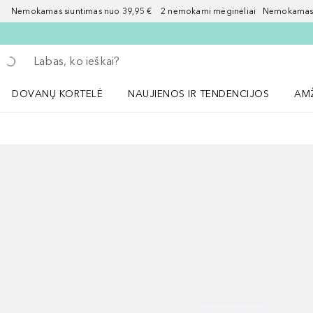
Nemokamas siuntimas nuo 39,95 € 2 nemokami mėginėliai Nemokamas d
Grįžk atgal
Vykdykite paiešką
DOVANŲ KORTELĖ
NAUJIENOS IR TENDENCIJOS
AM
Atidaryti NAUJIENOS IR TENDENCIJOS 
Atid