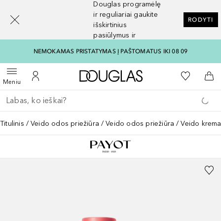
Douglas programėlę
[navigation.slideout.screenreader]
ir reguliariai gaukite
RODYTI
išskirtinius
pasiūlymus ir
nuolaidas
NEMOKAMAS PRISTATYMAS Į PAŠTOMATUS IKI 08 09
Į Douglas pagrindinį pu
Į mano nor
Atidaryti meniu
Į mano paskyrą
Į kr
Meniu
Grįžk atgal
Vykdykite paiešką
Titulinis
Veido odos priežiūra
Veido odos priežiūra
Veido krema