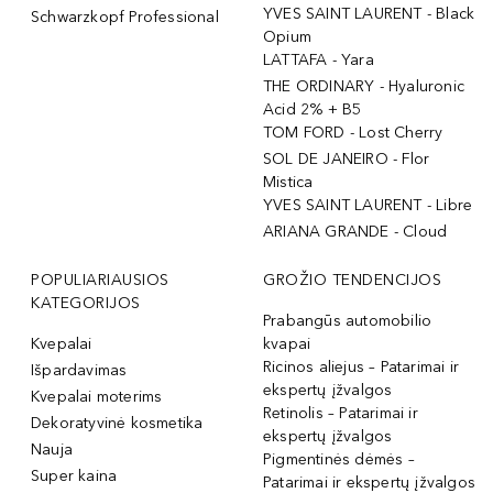
YVES SAINT LAURENT - Black
Schwarzkopf Professional
Opium
LATTAFA - Yara
THE ORDINARY - Hyaluronic
Acid 2% + B5
TOM FORD - Lost Cherry
SOL DE JANEIRO - Flor
Mistica
YVES SAINT LAURENT - Libre
ARIANA GRANDE - Cloud
POPULIARIAUSIOS
GROŽIO TENDENCIJOS
KATEGORIJOS
Prabangūs automobilio
Kvepalai
kvapai
Ricinos aliejus – Patarimai ir
Išpardavimas
ekspertų įžvalgos
Kvepalai moterims
Retinolis – Patarimai ir
Dekoratyvinė kosmetika
ekspertų įžvalgos
Nauja
Pigmentinės dėmės –
Super kaina
Patarimai ir ekspertų įžvalgos