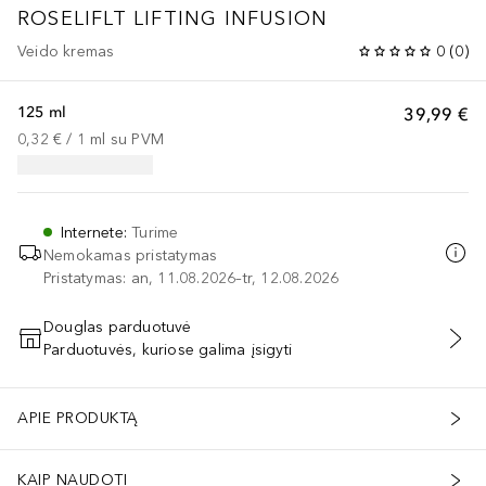
ROSELIFLT LIFTING INFUSION
Veido kremas
0
(
0
)
125 ml
39,99 €
0,32 €
 / 
1
ml
su PVM
Internete
:
Turime
Nemokamas pristatymas
Pristatymas: an, 11.08.2026–tr, 12.08.2026
Douglas parduotuvė
Parduotuvės, kuriose galima įsigyti
PRIDĖTI Į KREPŠELĮ
APIE PRODUKTĄ
KAIP NAUDOTI