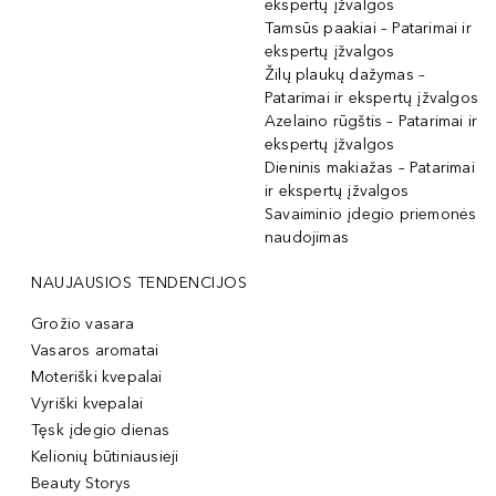
ekspertų įžvalgos
Tamsūs paakiai – Patarimai ir
ekspertų įžvalgos
Žilų plaukų dažymas –
Patarimai ir ekspertų įžvalgos
Azelaino rūgštis – Patarimai ir
ekspertų įžvalgos
Dieninis makiažas – Patarimai
ir ekspertų įžvalgos
Savaiminio įdegio priemonės
naudojimas
NAUJAUSIOS TENDENCIJOS
Grožio vasara
Vasaros aromatai
Moteriški kvepalai
Vyriški kvepalai
Tęsk įdegio dienas
Kelionių būtiniausieji
Beauty Storys