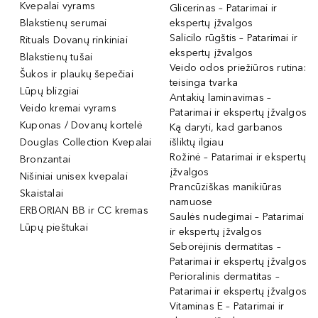
Kvepalai vyrams
Glicerinas – Patarimai ir
Blakstienų serumai
ekspertų įžvalgos
Salicilo rūgštis – Patarimai ir
Rituals Dovanų rinkiniai
ekspertų įžvalgos
Blakstienų tušai
Veido odos priežiūros rutina:
Šukos ir plaukų šepečiai
teisinga tvarka
Lūpų blizgiai
Antakių laminavimas –
Veido kremai vyrams
Patarimai ir ekspertų įžvalgos
Kuponas / Dovanų kortelė
Ką daryti, kad garbanos
Douglas Collection Kvepalai
išliktų ilgiau
Rožinė – Patarimai ir ekspertų
Bronzantai
įžvalgos
Nišiniai unisex kvepalai
Prancūziškas manikiūras
Skaistalai
namuose
ERBORIAN BB ir CC kremas
Saulės nudegimai – Patarimai
Lūpų pieštukai
ir ekspertų įžvalgos
Seborėjinis dermatitas –
Patarimai ir ekspertų įžvalgos
Perioralinis dermatitas –
Patarimai ir ekspertų įžvalgos
Vitaminas E – Patarimai ir