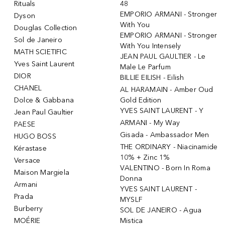
Rituals
48
EMPORIO ARMANI - Stronger
Dyson
With You
Douglas Collection
EMPORIO ARMANI - Stronger
Sol de Janeiro
With You Intensely
MATH SCIETIFIC
JEAN PAUL GAULTIER - Le
Yves Saint Laurent
Male Le Parfum
DIOR
BILLIE EILISH - Eilish
CHANEL
AL HARAMAIN - Amber Oud
Dolce & Gabbana
Gold Edition
YVES SAINT LAURENT - Y
Jean Paul Gaultier
ARMANI - My Way
PAESE
Gisada - Ambassador Men
HUGO BOSS
THE ORDINARY - Niacinamide
Kérastase
10% + Zinc 1%
Versace
VALENTINO - Born In Roma
Maison Margiela
Donna
Armani
YVES SAINT LAURENT -
Prada
MYSLF
Burberry
SOL DE JANEIRO - Agua
MOÉRIE
Mistica