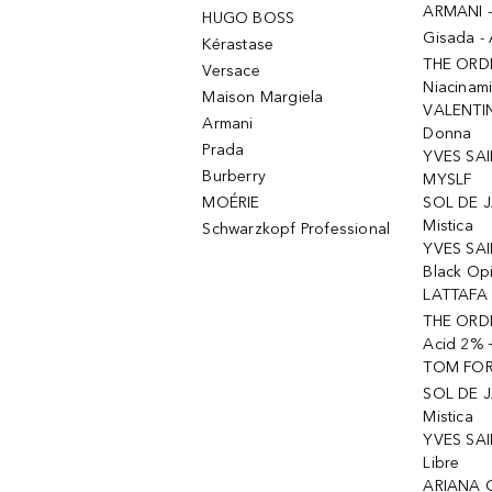
ARMANI 
HUGO BOSS
Gisada -
Kérastase
THE ORD
Versace
Niacinam
Maison Margiela
VALENTIN
Armani
Donna
Prada
YVES SAI
Burberry
MYSLF
MOÉRIE
SOL DE J
Mistica
Schwarzkopf Professional
YVES SAI
Black Op
LATTAFA 
THE ORDI
Acid 2% 
TOM FORD
SOL DE J
Mistica
YVES SAI
Libre
ARIANA 