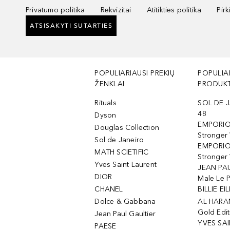
Privatumo politika
Rekvizitai
Atitikties politika
Pir
ATSISAKYTI SUTARTIES
POPULIARIAUSI PREKIŲ
POPULIA
ŽENKLAI
PRODUKT
Rituals
SOL DE J
48
Dyson
EMPORIO
Douglas Collection
Stronger
Sol de Janeiro
EMPORIO
MATH SCIETIFIC
Stronger 
Yves Saint Laurent
JEAN PAU
DIOR
Male Le 
CHANEL
BILLIE EIL
Dolce & Gabbana
AL HARA
Gold Edit
Jean Paul Gaultier
YVES SAI
PAESE