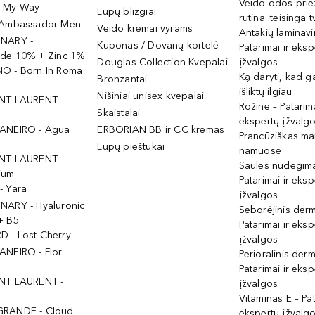
Veido odos prie
- My Way
Lūpų blizgiai
rutina: teisinga 
 Ambassador Men
Veido kremai vyrams
Antakių laminav
INARY -
Kuponas / Dovanų kortelė
Patarimai ir eksp
ide 10% + Zinc 1%
Douglas Collection Kvepalai
įžvalgos
O - Born In Roma
Ką daryti, kad 
Bronzantai
išliktų ilgiau
Nišiniai unisex kvepalai
NT LAURENT -
Rožinė – Patarima
Skaistalai
ekspertų įžvalg
ANEIRO - Agua
ERBORIAN BB ir CC kremas
Prancūziškas ma
Lūpų pieštukai
namuose
NT LAURENT -
Saulės nudegima
ium
Patarimai ir eksp
- Yara
įžvalgos
NARY - Hyaluronic
Seborėjinis derm
+ B5
Patarimai ir eksp
 - Lost Cherry
įžvalgos
ANEIRO - Flor
Perioralinis derm
Patarimai ir eksp
NT LAURENT -
įžvalgos
Vitaminas E – Pat
GRANDE - Cloud
ekspertų įžvalg