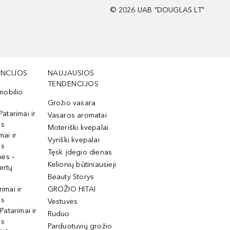
©
2026
UAB "DOUGLAS LT"
NCIJOS
NAUJAUSIOS
TENDENCIJOS
mobilio
Grožio vasara
Patarimai ir
Vasaros aromatai
os
Moteriški kvepalai
mai ir
Vyriški kvepalai
os
Tęsk įdegio dienas
mės –
Kelionių būtiniausieji
ertų
Beauty Storys
rimai ir
GROŽIO HITAI
os
Vestuvės
 Patarimai ir
Ruduo
os
Parduotuvių grožio