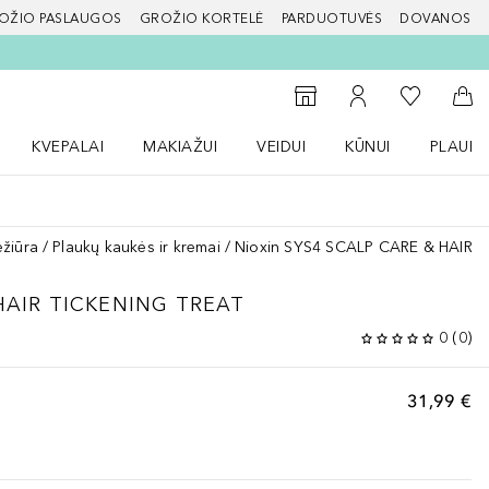
OŽIO PASLAUGOS
GROŽIO KORTELĖ
PARDUOTUVĖS
DOVANOS
slapį
Į mano nor
Į parduotuvių paiešką
Į mano paskyrą
Į kr
KVEPALAI
MAKIAŽUI
VEIDUI
KŪNUI
PLAUK
ŽENKLAI meniu
Atidaryti Kvepalai meniu
Atidaryti MAKIAŽUI meniu
Atidaryti VEIDUI meniu
Atidaryti KŪNUI men
Atidaryt
ežiūra
Plaukų kaukės ir kremai
Nioxin SYS4 SCALP CARE & HAIR 
HAIR TICKENING TREAT
0
(
0
)
31,99 €