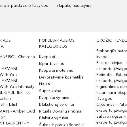
kimo ir pardavimo taisyklės
Slapukų nustatymai
RIAUSI
POPULIARIAUSIOS
GROŽIO TENDE
AI
KATEGORIJOS
Prabangūs auto
ANEIRO - Cheirosa
Kvepalai
kvapai
Ricinos aliejus – 
Išpardavimas
 ARMANI -
ekspertų įžvalg
Kvepalai moterims
 With You
Retinolis – Patari
Dekoratyvinė kosmetika
 ARMANI -
ekspertų įžvalg
Nauja
With You Intensely
Pigmentinės dė
Super kaina
L GAULTIER - Le
Patarimai ir eksp
Kvepalai vyrams
Parfum
įžvalgos
ISH - Eilish
Blakstienų serumai
Glicerinas – Pata
ekspertų įžvalg
MAIN - Amber Oud
Rituals Dovanų rinkiniai
Salicilo rūgštis –
ion
Blakstienų tušai
ekspertų įžvalg
NT LAURENT - Y
Šukos ir plaukų šepečiai