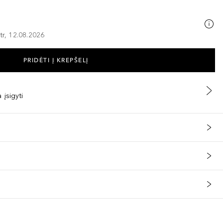
tr, 12.08.2026
PRIDĖTI Į KREPŠELĮ
 įsigyti