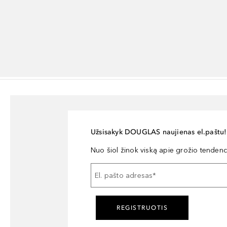
Užsisakyk DOUGLAS naujienas el.paštu!
Nuo šiol žinok viską apie grožio tendencij
El. pašto adresas
*
REGISTRUOTIS