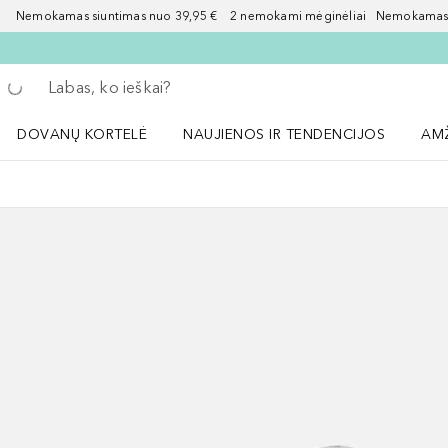
Nemokamas siuntimas nuo 39,95 € 2 nemokami mėginėliai Nemokamas d
Grįžk atgal
Vykdykite paiešką
DOVANŲ KORTELĖ
NAUJIENOS IR TENDENCIJOS
AM
Atidaryti NAUJIENOS IR TENDENCIJOS 
Atid