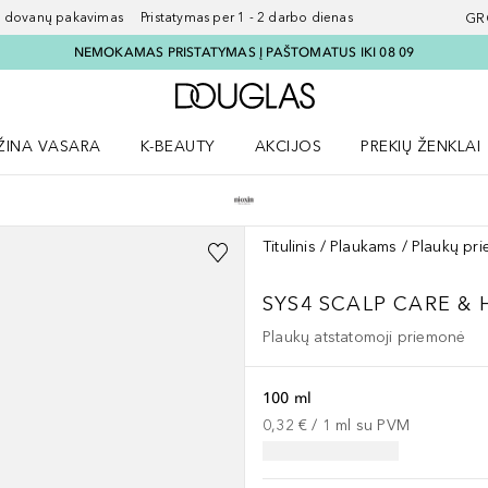
ovanų pakavimas Pristatymas per 1 - 2 darbo dienas
GR
NEMOKAMAS PRISTATYMAS Į PAŠTOMATUS IKI 08 09
Į Douglas pagrindinį pu
ŽINA VASARA
K-BEAUTY
AKCIJOS
PREKIŲ ŽENKLAI
meniu
aryti Amžina vasara meniu
Atidaryti AKCIJOS meniu
Atidaryti PREKIŲ 
Titulinis
Plaukams
Plaukų pri
SYS4 SCALP CARE & 
Plaukų atstatomoji priemonė
100 ml
0,32 €
 / 
1
ml
su PVM