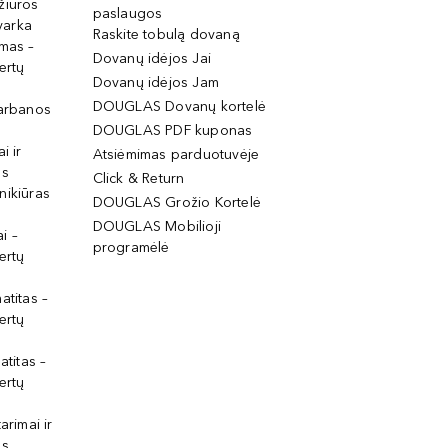
žiūros
paslaugos
tvarka
Raskite tobulą dovaną
imas –
Dovanų idėjos Jai
ertų
Dovanų idėjos Jam
DOUGLAS Dovanų kortelė
garbanos
DOUGLAS PDF kuponas
i ir
Atsiėmimas parduotuvėje
os
Click & Return
nikiūras
DOUGLAS Grožio Kortelė
DOUGLAS Mobilioji
i –
programėlė
ertų
atitas –
ertų
atitas –
ertų
arimai ir
os