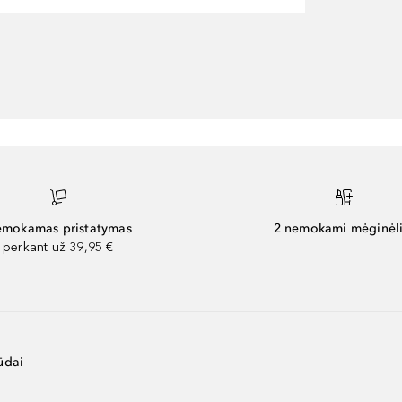
mokamas pristatymas
2 nemokami mėginėli
perkant už 39,95 €
ūdai