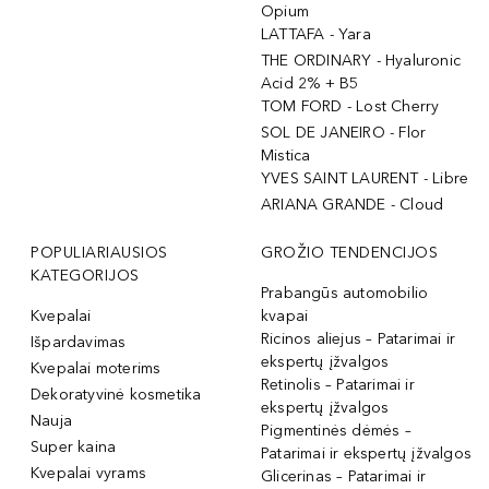
Opium
LATTAFA - Yara
THE ORDINARY - Hyaluronic
Acid 2% + B5
TOM FORD - Lost Cherry
SOL DE JANEIRO - Flor
Mistica
YVES SAINT LAURENT - Libre
ARIANA GRANDE - Cloud
POPULIARIAUSIOS
GROŽIO TENDENCIJOS
KATEGORIJOS
Prabangūs automobilio
Kvepalai
kvapai
Ricinos aliejus – Patarimai ir
Išpardavimas
ekspertų įžvalgos
Kvepalai moterims
Retinolis – Patarimai ir
Dekoratyvinė kosmetika
ekspertų įžvalgos
Nauja
Pigmentinės dėmės –
Super kaina
Patarimai ir ekspertų įžvalgos
Kvepalai vyrams
Glicerinas – Patarimai ir