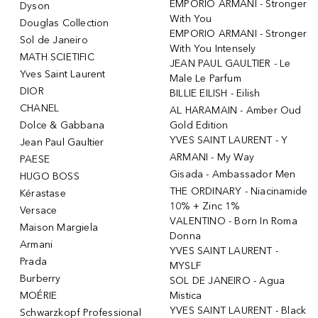
EMPORIO ARMANI - Stronger
Dyson
With You
Douglas Collection
EMPORIO ARMANI - Stronger
Sol de Janeiro
With You Intensely
MATH SCIETIFIC
JEAN PAUL GAULTIER - Le
Yves Saint Laurent
Male Le Parfum
DIOR
BILLIE EILISH - Eilish
CHANEL
AL HARAMAIN - Amber Oud
Dolce & Gabbana
Gold Edition
YVES SAINT LAURENT - Y
Jean Paul Gaultier
ARMANI - My Way
PAESE
Gisada - Ambassador Men
HUGO BOSS
THE ORDINARY - Niacinamide
Kérastase
10% + Zinc 1%
Versace
VALENTINO - Born In Roma
Maison Margiela
Donna
Armani
YVES SAINT LAURENT -
Prada
MYSLF
Burberry
SOL DE JANEIRO - Agua
MOÉRIE
Mistica
YVES SAINT LAURENT - Black
Schwarzkopf Professional