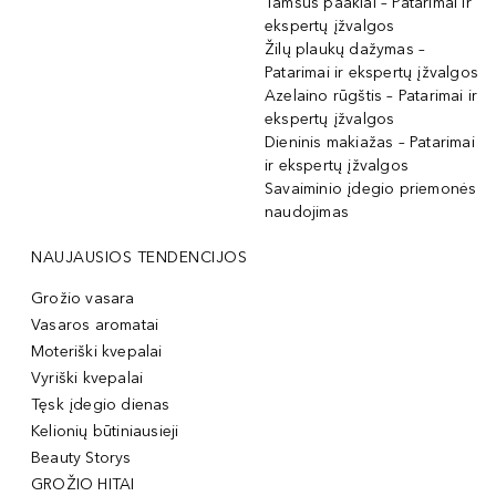
Tamsūs paakiai – Patarimai ir
ekspertų įžvalgos
Žilų plaukų dažymas –
Patarimai ir ekspertų įžvalgos
Azelaino rūgštis – Patarimai ir
ekspertų įžvalgos
Dieninis makiažas – Patarimai
ir ekspertų įžvalgos
Savaiminio įdegio priemonės
naudojimas
NAUJAUSIOS TENDENCIJOS
Grožio vasara
Vasaros aromatai
Moteriški kvepalai
Vyriški kvepalai
Tęsk įdegio dienas
Kelionių būtiniausieji
Beauty Storys
GROŽIO HITAI