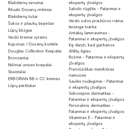
Blakstienų serumai
ekspertų įžvalgos
Salicilo rūgštis – Patarimai ir
Rituals Dovanų rinkiniai
ekspertų įžvalgos
Blakstienų tušai
Veido odos priežiūros rutina:
Šukos ir plaukų šepečiai
teisinga tvarka
Lūpų blizgiai
Antakių laminavimas –
Veido kremai vyrams
Patarimai ir ekspertų įžvalgos
Kuponas / Dovanų kortelė
Ką daryti, kad garbanos
Douglas Collection Kvepalai
išliktų ilgiau
Rožinė – Patarimai ir ekspertų
Bronzantai
įžvalgos
Nišiniai unisex kvepalai
Prancūziškas manikiūras
Skaistalai
namuose
ERBORIAN BB ir CC kremas
Saulės nudegimai – Patarimai
Lūpų pieštukai
ir ekspertų įžvalgos
Seborėjinis dermatitas –
Patarimai ir ekspertų įžvalgos
Perioralinis dermatitas –
Patarimai ir ekspertų įžvalgos
Vitaminas E – Patarimai ir
ekspertų įžvalgos