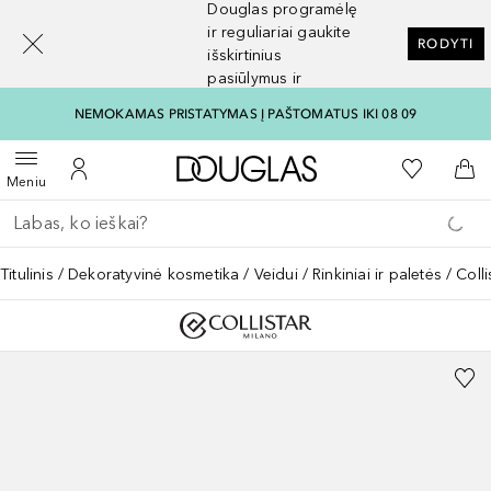
Douglas programėlę
[navigation.slideout.screenreader]
ir reguliariai gaukite
RODYTI
išskirtinius
pasiūlymus ir
nuolaidas
NEMOKAMAS PRISTATYMAS Į PAŠTOMATUS IKI 08 09
Į Douglas pagrindinį pu
Į mano nor
Atidaryti meniu
Į mano paskyrą
Į kr
Meniu
Grįžk atgal
Vykdykite paiešką
Titulinis
Dekoratyvinė kosmetika
Veidui
Rinkiniai ir paletės
Coll