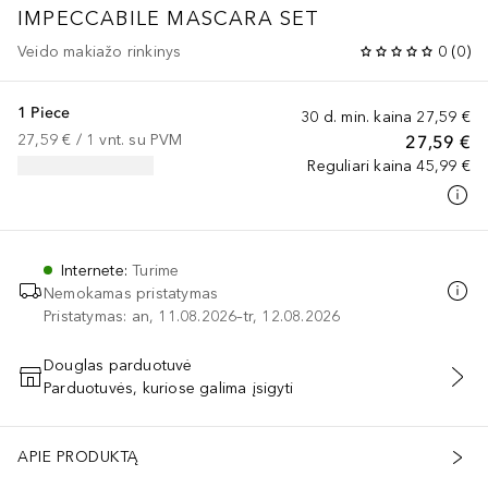
IMPECCABILE MASCARA SET
Veido makiažo rinkinys
0
(
0
)
1 Piece
30 d. min. kaina
27,59 €
27,59 €
 / 
1
vnt.
su PVM
27,59 €
Reguliari kaina
45,99 €
Internete
:
Turime
Nemokamas pristatymas
Pristatymas: an, 11.08.2026–tr, 12.08.2026
Douglas parduotuvė
Parduotuvės, kuriose galima įsigyti
PRIDĖTI Į KREPŠELĮ
APIE PRODUKTĄ