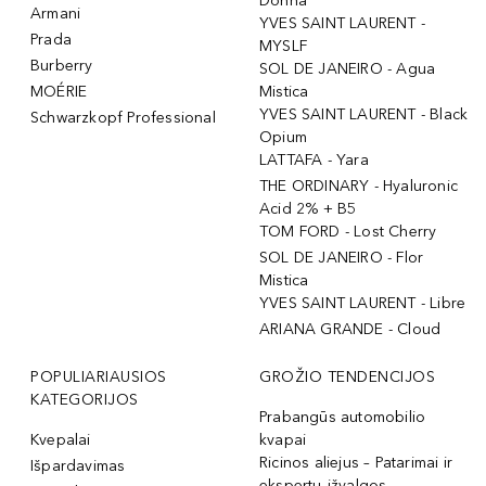
Donna
Armani
YVES SAINT LAURENT -
Prada
MYSLF
Burberry
SOL DE JANEIRO - Agua
MOÉRIE
Mistica
YVES SAINT LAURENT - Black
Schwarzkopf Professional
Opium
LATTAFA - Yara
THE ORDINARY - Hyaluronic
Acid 2% + B5
TOM FORD - Lost Cherry
SOL DE JANEIRO - Flor
Mistica
YVES SAINT LAURENT - Libre
ARIANA GRANDE - Cloud
POPULIARIAUSIOS
GROŽIO TENDENCIJOS
KATEGORIJOS
Prabangūs automobilio
Kvepalai
kvapai
Ricinos aliejus – Patarimai ir
Išpardavimas
ekspertų įžvalgos