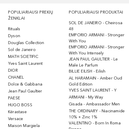
POPULIARIAUSI PREKIŲ
POPULIARIAUSI PRODUKTAI
ŽENKLAI
SOL DE JANEIRO - Cheirosa
Rituals
48
EMPORIO ARMANI - Stronger
Dyson
With You
Douglas Collection
EMPORIO ARMANI - Stronger
Sol de Janeiro
With You Intensely
MATH SCIETIFIC
JEAN PAUL GAULTIER - Le
Yves Saint Laurent
Male Le Parfum
DIOR
BILLIE EILISH - Eilish
CHANEL
AL HARAMAIN - Amber Oud
Dolce & Gabbana
Gold Edition
YVES SAINT LAURENT - Y
Jean Paul Gaultier
ARMANI - My Way
PAESE
Gisada - Ambassador Men
HUGO BOSS
THE ORDINARY - Niacinamide
Kérastase
10% + Zinc 1%
Versace
VALENTINO - Born In Roma
Maison Margiela