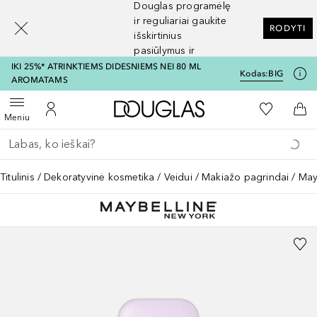
Douglas programėlę
[navigation.slideout.screenreader]
ir reguliariai gaukite
RODYTI
išskirtinius
pasiūlymus ir
nuolaidas
IKI 25%* ATRINKTIEMS DIDESNIEMS NEI 80 ML
Kodas:
BIG
AROMATAMS
Į Douglas pagrindinį pu
Į mano nor
Atidaryti meniu
Į mano paskyrą
Į kr
Meniu
Grįžk atgal
Vykdykite paiešką
Titulinis
Dekoratyvinė kosmetika
Veidui
Makiažo pagrindai
May