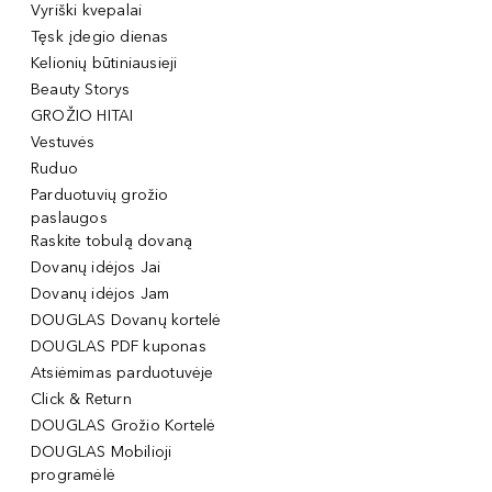
Vyriški kvepalai
Tęsk įdegio dienas
Kelionių būtiniausieji
Beauty Storys
GROŽIO HITAI
Vestuvės
Ruduo
Parduotuvių grožio
paslaugos
Raskite tobulą dovaną
Dovanų idėjos Jai
Dovanų idėjos Jam
DOUGLAS Dovanų kortelė
DOUGLAS PDF kuponas
Atsiėmimas parduotuvėje
Click & Return
DOUGLAS Grožio Kortelė
DOUGLAS Mobilioji
programėlė