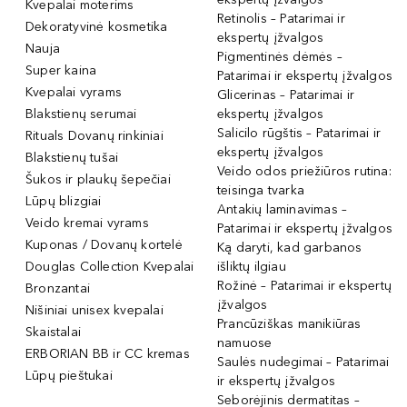
Kvepalai moterims
Retinolis – Patarimai ir
Dekoratyvinė kosmetika
ekspertų įžvalgos
Nauja
Pigmentinės dėmės –
Super kaina
Patarimai ir ekspertų įžvalgos
Kvepalai vyrams
Glicerinas – Patarimai ir
Blakstienų serumai
ekspertų įžvalgos
Salicilo rūgštis – Patarimai ir
Rituals Dovanų rinkiniai
ekspertų įžvalgos
Blakstienų tušai
Veido odos priežiūros rutina:
Šukos ir plaukų šepečiai
teisinga tvarka
Lūpų blizgiai
Antakių laminavimas –
Veido kremai vyrams
Patarimai ir ekspertų įžvalgos
Kuponas / Dovanų kortelė
Ką daryti, kad garbanos
Douglas Collection Kvepalai
išliktų ilgiau
Rožinė – Patarimai ir ekspertų
Bronzantai
įžvalgos
Nišiniai unisex kvepalai
Prancūziškas manikiūras
Skaistalai
namuose
ERBORIAN BB ir CC kremas
Saulės nudegimai – Patarimai
Lūpų pieštukai
ir ekspertų įžvalgos
Seborėjinis dermatitas –