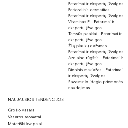
Patarimai ir ekspertų įžvalgos
Perioralinis dermatitas –
Patarimai ir ekspertų įžvalgos
Vitaminas E – Patarimai ir
ekspertų įžvalgos
Tamsūs paakiai – Patarimai ir
ekspertų įžvalgos
Žilų plaukų dažymas –
Patarimai ir ekspertų įžvalgos
Azelaino rūgštis – Patarimai ir
ekspertų įžvalgos
Dieninis makiažas – Patarimai
ir ekspertų įžvalgos
Savaiminio įdegio priemonės
naudojimas
NAUJAUSIOS TENDENCIJOS
Grožio vasara
Vasaros aromatai
Moteriški kvepalai