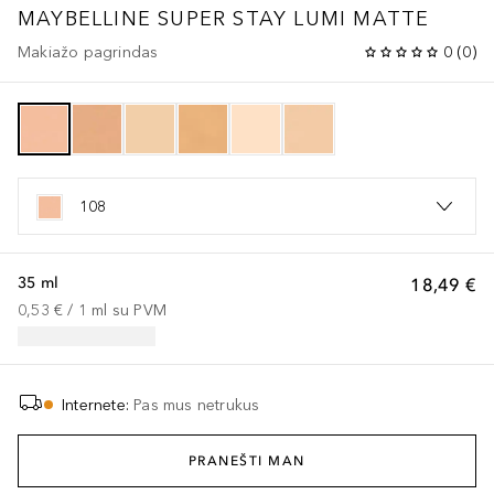
MAYBELLINE SUPER STAY LUMI MATTE
Makiažo pagrindas
0
(
0
)
108
35 ml
18,49 €
0,53 €
 / 
1
ml
su PVM
Internete
:
Pas mus netrukus
PRANEŠTI MAN