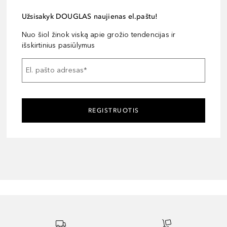
Užsisakyk DOUGLAS naujienas el.paštu!
Nuo šiol žinok viską apie grožio tendencijas ir
išskirtinius pasiūlymus
El. pašto adresas
*
REGISTRUOTIS