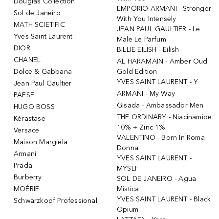
Douglas Collection
EMPORIO ARMANI - Stronger
Sol de Janeiro
With You Intensely
MATH SCIETIFIC
JEAN PAUL GAULTIER - Le
Yves Saint Laurent
Male Le Parfum
DIOR
BILLIE EILISH - Eilish
CHANEL
AL HARAMAIN - Amber Oud
Dolce & Gabbana
Gold Edition
YVES SAINT LAURENT - Y
Jean Paul Gaultier
ARMANI - My Way
PAESE
Gisada - Ambassador Men
HUGO BOSS
THE ORDINARY - Niacinamide
Kérastase
10% + Zinc 1%
Versace
VALENTINO - Born In Roma
Maison Margiela
Donna
Armani
YVES SAINT LAURENT -
Prada
MYSLF
Burberry
SOL DE JANEIRO - Agua
MOÉRIE
Mistica
YVES SAINT LAURENT - Black
Schwarzkopf Professional
Opium