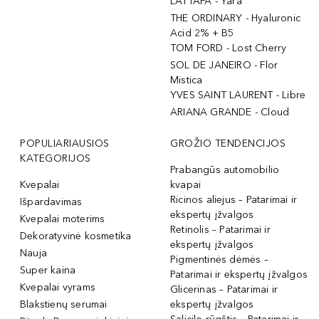
LATTAFA - Yara
THE ORDINARY - Hyaluronic
Acid 2% + B5
TOM FORD - Lost Cherry
SOL DE JANEIRO - Flor
Mistica
YVES SAINT LAURENT - Libre
ARIANA GRANDE - Cloud
POPULIARIAUSIOS
GROŽIO TENDENCIJOS
KATEGORIJOS
Prabangūs automobilio
Kvepalai
kvapai
Ricinos aliejus – Patarimai ir
Išpardavimas
ekspertų įžvalgos
Kvepalai moterims
Retinolis – Patarimai ir
Dekoratyvinė kosmetika
ekspertų įžvalgos
Nauja
Pigmentinės dėmės –
Super kaina
Patarimai ir ekspertų įžvalgos
Kvepalai vyrams
Glicerinas – Patarimai ir
Blakstienų serumai
ekspertų įžvalgos