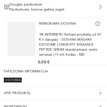
Douglas parduotuvė
Parduotuvės, kuriose galima įsigyti
PRIDĖTI Į KREPŠELĮ
Praleisti slankiklį
NEMOKAMA DOVANA
TIK INTERNETE! Perkant produktų už 49
€ ir daugiau – DOVANA MÁDARA
EXOSOME LONGEVITY RADIANCE
PEPTIDE SERUM skaistinamasis veido
serumas (15 ml). Kodas – MD
0,00 €
PAPILDOMA INFORMACIJA
DOVANA
APIE PRODUKTĄ
INGREDIENTAI