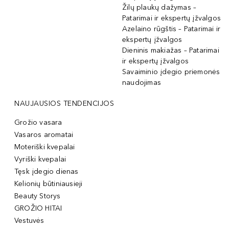
Žilų plaukų dažymas –
Patarimai ir ekspertų įžvalgos
Azelaino rūgštis – Patarimai ir
ekspertų įžvalgos
Dieninis makiažas – Patarimai
ir ekspertų įžvalgos
Savaiminio įdegio priemonės
naudojimas
NAUJAUSIOS TENDENCIJOS
Grožio vasara
Vasaros aromatai
Moteriški kvepalai
Vyriški kvepalai
Tęsk įdegio dienas
Kelionių būtiniausieji
Beauty Storys
GROŽIO HITAI
Vestuvės