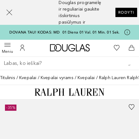
Douglas programėlę
[navigation.slideout.screenreader]
ir reguliariai gaukite
RODYTI
išskirtinius
pasiūlymus ir
nuolaidas
DOVANA TAU! KODAS: MD
01
Diena
01
Val.
01
Min.
01
Sek.
Į Douglas pagrindinį pu
Į mano nor
Atidaryti meniu
Į mano paskyrą
Į kr
Meniu
Grįžk atgal
Vykdykite paiešką
Titulinis
Kvepalai
Kvepalai vyrams
Kvepalai
Ralph Lauren Ralph
-35%