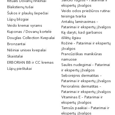
Salicilo rūgštis – Patarimai ir
Rituals Dovanų rinkiniai
ekspertų įžvalgos
Blakstienų tušai
Veido odos priežiūros rutina:
Šukos ir plaukų šepečiai
teisinga tvarka
Lūpų blizgiai
Antakių laminavimas –
Veido kremai vyrams
Patarimai ir ekspertų įžvalgos
Kuponas / Dovanų kortelė
Ką daryti, kad garbanos
Douglas Collection Kvepalai
išliktų ilgiau
Rožinė – Patarimai ir ekspertų
Bronzantai
įžvalgos
Nišiniai unisex kvepalai
Prancūziškas manikiūras
Skaistalai
namuose
ERBORIAN BB ir CC kremas
Saulės nudegimai – Patarimai
Lūpų pieštukai
ir ekspertų įžvalgos
Seborėjinis dermatitas –
Patarimai ir ekspertų įžvalgos
Perioralinis dermatitas –
Patarimai ir ekspertų įžvalgos
Vitaminas E – Patarimai ir
ekspertų įžvalgos
Tamsūs paakiai – Patarimai ir
ekspertų įžvalgos