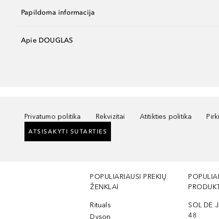
Papildoma informacija
Apie DOUGLAS
Privatumo politika
Rekvizitai
Atitikties politika
Pir
ATSISAKYTI SUTARTIES
POPULIARIAUSI PREKIŲ
POPULIA
ŽENKLAI
PRODUKT
Rituals
SOL DE J
48
Dyson