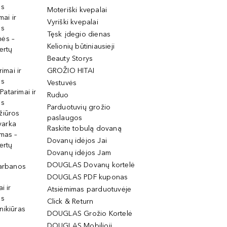
os
Moteriški kvepalai
mai ir
Vyriški kvepalai
os
Tęsk įdegio dienas
mės –
Kelionių būtiniausieji
ertų
Beauty Storys
rimai ir
GROŽIO HITAI
os
Vestuvės
 Patarimai ir
Ruduo
os
Parduotuvių grožio
žiūros
paslaugos
tvarka
Raskite tobulą dovaną
imas –
Dovanų idėjos Jai
ertų
Dovanų idėjos Jam
DOUGLAS Dovanų kortelė
garbanos
DOUGLAS PDF kuponas
i ir
Atsiėmimas parduotuvėje
os
Click & Return
nikiūras
DOUGLAS Grožio Kortelė
DOUGLAS Mobilioji