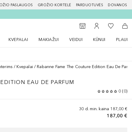
OŽIO PASLAUGOS
GROŽIO KORTELĖ
PARDUOTUVĖS
DOVANOS
slapį
Į mano nor
Į parduotuvių paiešką
Į mano paskyrą
Į kr
KVEPALAI
MAKIAŽUI
VEIDUI
KŪNUI
PLAUK
ŽENKLAI meniu
Atidaryti Kvepalai meniu
Atidaryti MAKIAŽUI meniu
Atidaryti VEIDUI meniu
Atidaryti KŪNUI men
Atidaryt
oterims
Kvepalai
Rabanne Fame The Couture Edition Eau De Parf
EDITION EAU DE PARFUM
0
(
0
)
30 d. min. kaina
187,00 €
187,00 €