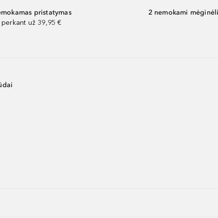
mokamas pristatymas
2 nemokami mėginėli
perkant už 39,95 €
ūdai