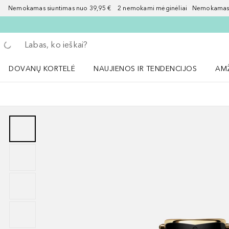
Nemokamas siuntimas nuo 39,95 € 2 nemokami mėginėliai Nemokamas d
Grįžk atgal
Vykdykite paiešką
DOVANŲ KORTELĖ
NAUJIENOS IR TENDENCIJOS
AM
Atidaryti NAUJIENOS IR TENDENCIJOS 
Atid