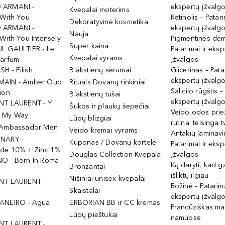
 ARMANI -
ekspertų įžvalg
Kvepalai moterims
 With You
Retinolis – Patari
Dekoratyvinė kosmetika
 ARMANI -
ekspertų įžvalg
Nauja
With You Intensely
Pigmentinės dė
Super kaina
L GAULTIER - Le
Patarimai ir eksp
Kvepalai vyrams
Parfum
įžvalgos
ISH - Eilish
Blakstienų serumai
Glicerinas – Pata
ekspertų įžvalg
MAIN - Amber Oud
Rituals Dovanų rinkiniai
Salicilo rūgštis –
ion
Blakstienų tušai
ekspertų įžvalg
NT LAURENT - Y
Šukos ir plaukų šepečiai
Veido odos prie
- My Way
Lūpų blizgiai
rutina: teisinga 
 Ambassador Men
Veido kremai vyrams
Antakių laminav
INARY -
Kuponas / Dovanų kortelė
Patarimai ir eksp
ide 10% + Zinc 1%
Douglas Collection Kvepalai
įžvalgos
O - Born In Roma
Ką daryti, kad 
Bronzantai
išliktų ilgiau
Nišiniai unisex kvepalai
NT LAURENT -
Rožinė – Patarima
Skaistalai
ekspertų įžvalg
ANEIRO - Agua
ERBORIAN BB ir CC kremas
Prancūziškas ma
Lūpų pieštukai
namuose
NT LAURENT -