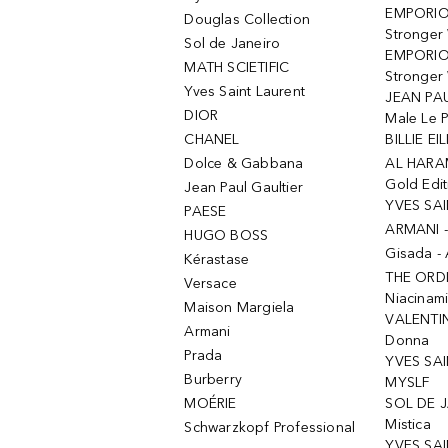
EMPORIO
Douglas Collection
Stronger
Sol de Janeiro
EMPORIO
MATH SCIETIFIC
Stronger 
Yves Saint Laurent
JEAN PAU
DIOR
Male Le 
CHANEL
BILLIE EIL
Dolce & Gabbana
AL HARA
Gold Edit
Jean Paul Gaultier
YVES SAI
PAESE
ARMANI 
HUGO BOSS
Gisada -
Kérastase
THE ORD
Versace
Niacinam
Maison Margiela
VALENTIN
Armani
Donna
Prada
YVES SAI
Burberry
MYSLF
MOÉRIE
SOL DE J
Mistica
Schwarzkopf Professional
YVES SAI