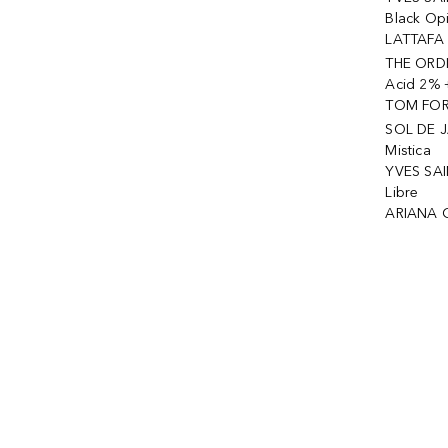
Black Op
LATTAFA 
THE ORDI
Acid 2% 
TOM FORD
SOL DE J
Mistica
YVES SAI
Libre
ARIANA 