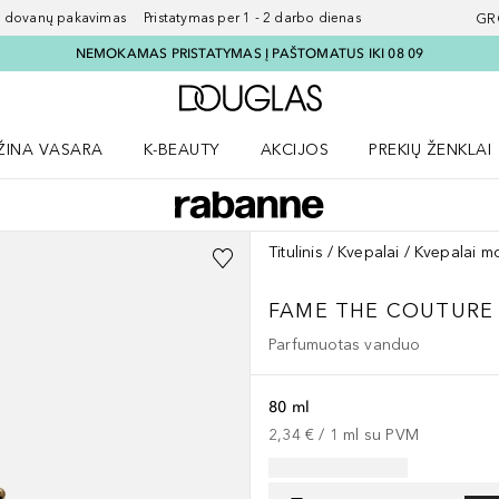
ovanų pakavimas Pristatymas per 1 - 2 darbo dienas
GR
NEMOKAMAS PRISTATYMAS Į PAŠTOMATUS IKI 08 09
Į Douglas pagrindinį pu
ŽINA VASARA
K-BEAUTY
AKCIJOS
PREKIŲ ŽENKLAI
meniu
aryti Amžina vasara meniu
Atidaryti AKCIJOS meniu
Atidaryti PREKIŲ 
Titulinis
Kvepalai
Kvepalai m
FAME
THE COUTURE 
Parfumuotas vanduo
80 ml
2,34 €
 / 
1
ml
su PVM