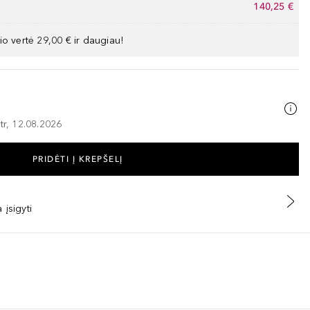
140,25 €
io vertė 29,00 € ir daugiau!
tr, 12.08.2026
PRIDĖTI Į KREPŠELĮ
 įsigyti