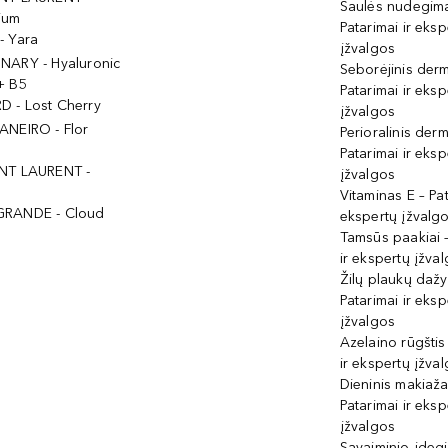
Saulės nudegima
ium
Patarimai ir eksp
- Yara
įžvalgos
NARY - Hyaluronic
Seborėjinis derm
+ B5
Patarimai ir eksp
 - Lost Cherry
įžvalgos
ANEIRO - Flor
Perioralinis derm
Patarimai ir eksp
NT LAURENT -
įžvalgos
Vitaminas E – Pat
GRANDE - Cloud
ekspertų įžvalg
Tamsūs paakiai –
ir ekspertų įžva
Žilų plaukų daž
Patarimai ir eksp
įžvalgos
Azelaino rūgštis
ir ekspertų įžva
Dieninis makiaža
Patarimai ir eksp
įžvalgos
Savaiminio įdeg