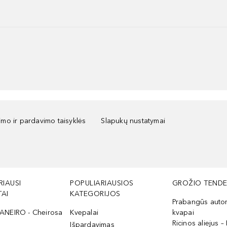
kimo ir pardavimo taisyklės
Slapukų nustatymai
RIAUSI
POPULIARIAUSIOS
GROŽIO TENDE
AI
KATEGORIJOS
Prabangūs auto
ANEIRO - Cheirosa
Kvepalai
kvapai
Ricinos aliejus – 
Išpardavimas