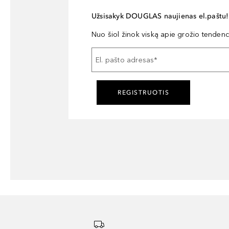
Užsisakyk DOUGLAS naujienas el.paštu!
Nuo šiol žinok viską apie grožio tendencij
El. pašto adresas
*
REGISTRUOTIS