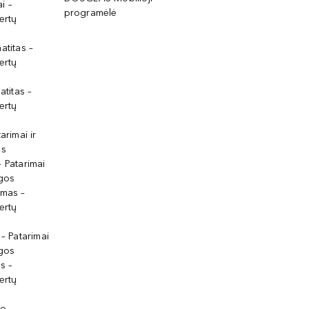
i –
programėlė
ertų
atitas –
ertų
atitas –
ertų
arimai ir
os
 Patarimai
lgos
ymas –
ertų
 – Patarimai
lgos
s –
ertų
io