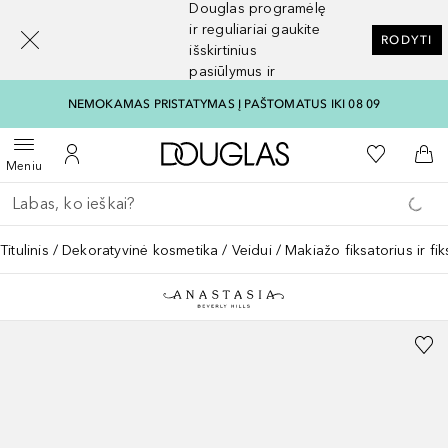
Douglas programėlę
[navigation.slideout.screenreader]
ir reguliariai gaukite
RODYTI
išskirtinius
pasiūlymus ir
nuolaidas
NEMOKAMAS PRISTATYMAS Į PAŠTOMATUS IKI 08 09
Į Douglas pagrindinį pu
Į mano nor
Atidaryti meniu
Į mano paskyrą
Į kr
Meniu
Grįžk atgal
Vykdykite paiešką
Titulinis
Dekoratyvinė kosmetika
Veidui
Makiažo fiksatorius ir fi