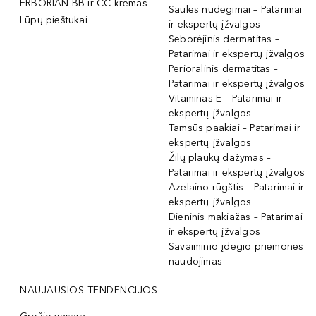
ERBORIAN BB ir CC kremas
Saulės nudegimai – Patarimai
Lūpų pieštukai
ir ekspertų įžvalgos
Seborėjinis dermatitas –
Patarimai ir ekspertų įžvalgos
Perioralinis dermatitas –
Patarimai ir ekspertų įžvalgos
Vitaminas E – Patarimai ir
ekspertų įžvalgos
Tamsūs paakiai – Patarimai ir
ekspertų įžvalgos
Žilų plaukų dažymas –
Patarimai ir ekspertų įžvalgos
Azelaino rūgštis – Patarimai ir
ekspertų įžvalgos
Dieninis makiažas – Patarimai
ir ekspertų įžvalgos
Savaiminio įdegio priemonės
naudojimas
NAUJAUSIOS TENDENCIJOS