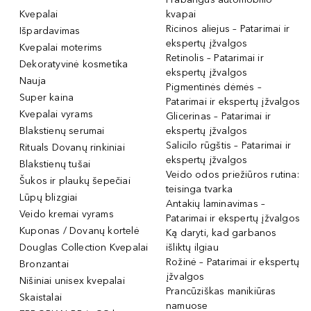
Kvepalai
kvapai
Ricinos aliejus – Patarimai ir
Išpardavimas
ekspertų įžvalgos
Kvepalai moterims
Retinolis – Patarimai ir
Dekoratyvinė kosmetika
ekspertų įžvalgos
Nauja
Pigmentinės dėmės –
Super kaina
Patarimai ir ekspertų įžvalgos
Kvepalai vyrams
Glicerinas – Patarimai ir
Blakstienų serumai
ekspertų įžvalgos
Salicilo rūgštis – Patarimai ir
Rituals Dovanų rinkiniai
ekspertų įžvalgos
Blakstienų tušai
Veido odos priežiūros rutina:
Šukos ir plaukų šepečiai
teisinga tvarka
Lūpų blizgiai
Antakių laminavimas –
Veido kremai vyrams
Patarimai ir ekspertų įžvalgos
Kuponas / Dovanų kortelė
Ką daryti, kad garbanos
Douglas Collection Kvepalai
išliktų ilgiau
Rožinė – Patarimai ir ekspertų
Bronzantai
įžvalgos
Nišiniai unisex kvepalai
Prancūziškas manikiūras
Skaistalai
namuose