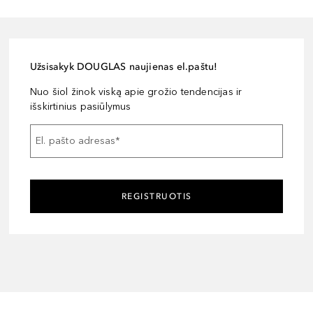
Užsisakyk DOUGLAS naujienas el.paštu!
Nuo šiol žinok viską apie grožio tendencijas ir
išskirtinius pasiūlymus
El. pašto adresas
*
REGISTRUOTIS