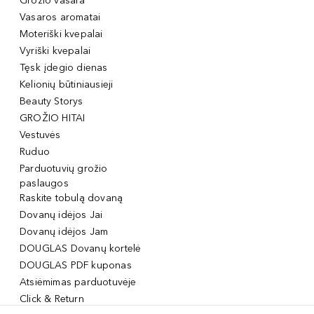
Grožio vasara
Vasaros aromatai
Moteriški kvepalai
Vyriški kvepalai
Tęsk įdegio dienas
Kelionių būtiniausieji
Beauty Storys
GROŽIO HITAI
Vestuvės
Ruduo
Parduotuvių grožio
paslaugos
Raskite tobulą dovaną
Dovanų idėjos Jai
Dovanų idėjos Jam
DOUGLAS Dovanų kortelė
DOUGLAS PDF kuponas
Atsiėmimas parduotuvėje
Click & Return