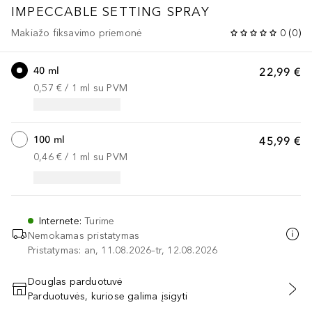
IMPECCABLE SETTING SPRAY
Makiažo fiksavimo priemonė
0
(
0
)
40 ml
22,99 €
0,57 €
 / 
1
ml
su PVM
100 ml
45,99 €
0,46 €
 / 
1
ml
su PVM
Internete
:
Turime
Nemokamas pristatymas
Pristatymas: an, 11.08.2026–tr, 12.08.2026
Douglas parduotuvė
Parduotuvės, kuriose galima įsigyti
PRIDĖTI Į KREPŠELĮ