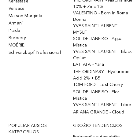
THE ORDINARY - Niacinamide
Kérastase
10% + Zinc 1%
Versace
VALENTINO - Born In Roma
Maison Margiela
Donna
Armani
YVES SAINT LAURENT -
Prada
MYSLF
Burberry
SOL DE JANEIRO - Agua
MOÉRIE
Mistica
YVES SAINT LAURENT - Black
Schwarzkopf Professional
Opium
LATTAFA - Yara
THE ORDINARY - Hyaluronic
Acid 2% + B5
TOM FORD - Lost Cherry
SOL DE JANEIRO - Flor
Mistica
YVES SAINT LAURENT - Libre
ARIANA GRANDE - Cloud
POPULIARIAUSIOS
GROŽIO TENDENCIJOS
KATEGORIJOS
Prabangūs automobilio