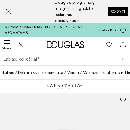
Douglas programėlę
[navigation.slideout.screenreader]
ir reguliariai gaukite
RODYTI
išskirtinius
pasiūlymus ir
nuolaidas
IKI 25%* ATRINKTIEMS DIDESNIEMS NEI 80 ML
Kodas:
BIG
AROMATAMS
Į Douglas pagrindinį pu
Į mano nor
Atidaryti meniu
Į mano paskyrą
Į kr
Meniu
Grįžk atgal
Vykdykite paiešką
Titulinis
Dekoratyvinė kosmetika
Veidui
Makiažo fiksatorius ir fi