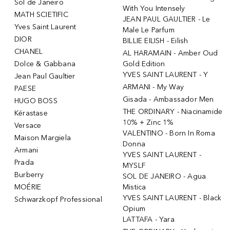
Sol de Janeiro
With You Intensely
MATH SCIETIFIC
JEAN PAUL GAULTIER - Le
Yves Saint Laurent
Male Le Parfum
DIOR
BILLIE EILISH - Eilish
CHANEL
AL HARAMAIN - Amber Oud
Dolce & Gabbana
Gold Edition
YVES SAINT LAURENT - Y
Jean Paul Gaultier
ARMANI - My Way
PAESE
Gisada - Ambassador Men
HUGO BOSS
THE ORDINARY - Niacinamide
Kérastase
10% + Zinc 1%
Versace
VALENTINO - Born In Roma
Maison Margiela
Donna
Armani
YVES SAINT LAURENT -
Prada
MYSLF
Burberry
SOL DE JANEIRO - Agua
MOÉRIE
Mistica
YVES SAINT LAURENT - Black
Schwarzkopf Professional
Opium
LATTAFA - Yara