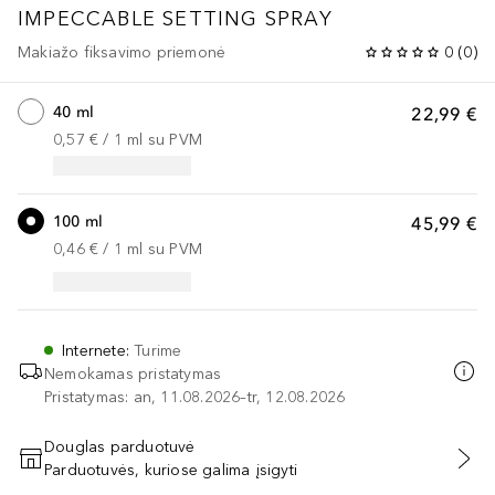
IMPECCABLE SETTING SPRAY
Makiažo fiksavimo priemonė
0
(
0
)
40 ml
22,99 €
0,57 €
 / 
1
ml
su PVM
100 ml
45,99 €
0,46 €
 / 
1
ml
su PVM
Internete
:
Turime
Nemokamas pristatymas
Pristatymas: an, 11.08.2026–tr, 12.08.2026
Douglas parduotuvė
Parduotuvės, kuriose galima įsigyti
PRIDĖTI Į KREPŠELĮ