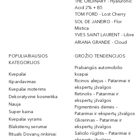
THE ORDINARY - Hyaluronic
Acid 2% + B5
TOM FORD - Lost Cherry
SOL DE JANEIRO - Flor
Mistica
YVES SAINT LAURENT - Libre
ARIANA GRANDE - Cloud
POPULIARIAUSIOS
GROŽIO TENDENCIJOS
KATEGORIJOS
Prabangūs automobilio
Kvepalai
kvapai
Ricinos aliejus – Patarimai ir
Išpardavimas
ekspertų įžvalgos
Kvepalai moterims
Retinolis – Patarimai ir
Dekoratyvinė kosmetika
ekspertų įžvalgos
Nauja
Pigmentinės dėmės –
Super kaina
Patarimai ir ekspertų įžvalgos
Kvepalai vyrams
Glicerinas – Patarimai ir
Blakstienų serumai
ekspertų įžvalgos
Salicilo rūgštis – Patarimai ir
Rituals Dovanų rinkiniai
ekspertų įžvalgos