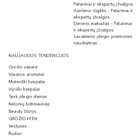
Patarimai ir ekspertų įžvalgos
Azelaino rūgštis – Patarimai ir
ekspertų įžvalgos
Dieninis makiažas – Patarimai
ir ekspertų įžvalgos
Savaiminio įdegio priemonės
naudojimas
NAUJAUSIOS TENDENCIJOS
Grožio vasara
Vasaros aromatai
Moteriški kvepalai
Vyriški kvepalai
Tęsk įdegio dienas
Kelionių būtiniausieji
Beauty Storys
GROŽIO HITAI
Vestuvės
Ruduo