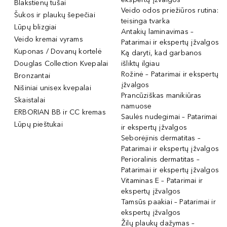
Blakstienų tušai
Veido odos priežiūros rutina:
Šukos ir plaukų šepečiai
teisinga tvarka
Lūpų blizgiai
Antakių laminavimas –
Veido kremai vyrams
Patarimai ir ekspertų įžvalgos
Kuponas / Dovanų kortelė
Ką daryti, kad garbanos
Douglas Collection Kvepalai
išliktų ilgiau
Rožinė – Patarimai ir ekspertų
Bronzantai
įžvalgos
Nišiniai unisex kvepalai
Prancūziškas manikiūras
Skaistalai
namuose
ERBORIAN BB ir CC kremas
Saulės nudegimai – Patarimai
Lūpų pieštukai
ir ekspertų įžvalgos
Seborėjinis dermatitas –
Patarimai ir ekspertų įžvalgos
Perioralinis dermatitas –
Patarimai ir ekspertų įžvalgos
Vitaminas E – Patarimai ir
ekspertų įžvalgos
Tamsūs paakiai – Patarimai ir
ekspertų įžvalgos
Žilų plaukų dažymas –